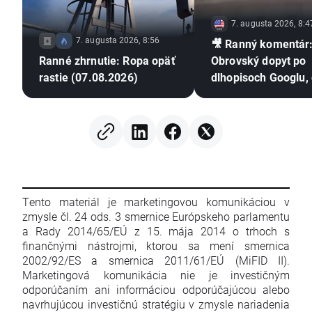
7. augusta 2026, 8:4
7. augusta 2026, 8:56
🎥 Ranný komentár
Ranné zhrnutie: Ropa opäť
Obrovský dopyt po
rastie (07.08.2026)
dlhopisoch Googlu,
výsledky Airbnb a
TradeDesk padá o 
Tento materiál je marketingovou komunikáciou v
zmysle čl. 24 ods. 3 smernice Európskeho parlamentu
a Rady 2014/65/EÚ z 15. mája 2014 o trhoch s
finančnými nástrojmi, ktorou sa mení smernica
2002/92/ES a smernica 2011/61/EÚ (MiFID II).
Marketingová komunikácia nie je investičným
odporúčaním ani informáciou odporúčajúcou alebo
navrhujúcou investičnú stratégiu v zmysle nariadenia