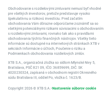
Obchodovanie s rozdielovými zmluvami nemusí byť vhodné
pre všetkých investorov, pretože predstavuje vysoko
špekulatívnu a rizikovú investíciu. Pred začatím
obchodovania Vám dôrazne odporúčame zoznámiť sa so
všetkými potenciálnymi rizikami súvisiacimi s obchodovaním
s rozdielovými zmluvami, rovnako tak ako s pravidlami
obchodovania týchto finančných nástrojov. Všetky tieto
informácie sú dostupné na internetových stránkach XTB v
sekciách Informácie o účtoch, Poučenie o riziku a
Podmienkach obchodovania rozdielových zmlúv.
XTB S.A., organizačná zložka so sídlom Mlynské Nivy 5,
Bratislava, PSČ 821 09, IČO: 36859699, DIČ: SK
4020230324, zapísaná v obchodnom registri Okresného
súdu Bratislava III, oddiel Po, vložka č. 1623/B.
Copyright 2026 © XTB S.A.
•
Nastavenie súborov cookie