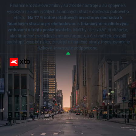
Finančné rozdielové zmluvy sú zložité nástroje a sú spojené s
vysokým rizikom rýchlych finančných strát v dôsledku pákového
efektu.
Na 77 % účtov retailových investorov dochádza k
finančným stratám pri obchodovaní s finančnými rozdielovými
zmluvami u tohto poskytovateľa.
Mali by ste zvážiť, či chápete,
ako finančné rozdielové zmluvy fungujú, a či si môžete dovoliť
podstúpiť vysoké riziko, že utrpíte finančné straty.
Investovanie je
rizikové. Investujte zodpovedne.