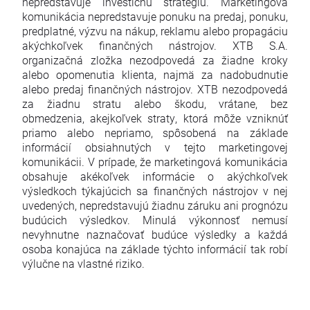
nepredstavuje investičnú stratégiu. Marketingová
komunikácia nepredstavuje ponuku na predaj, ponuku,
predplatné, výzvu na nákup, reklamu alebo propagáciu
akýchkoľvek finančných nástrojov. XTB S.A.
organizačná zložka nezodpovedá za žiadne kroky
alebo opomenutia klienta, najmä za nadobudnutie
alebo predaj finančných nástrojov. XTB nezodpovedá
za žiadnu stratu alebo škodu, vrátane, bez
obmedzenia, akejkoľvek straty, ktorá môže vzniknúť
priamo alebo nepriamo, spôsobená na základe
informácií obsiahnutých v tejto marketingovej
komunikácii. V prípade, že marketingová komunikácia
obsahuje akékoľvek informácie o akýchkoľvek
výsledkoch týkajúcich sa finančných nástrojov v nej
uvedených, nepredstavujú žiadnu záruku ani prognózu
budúcich výsledkov. Minulá výkonnosť nemusí
nevyhnutne naznačovať budúce výsledky a každá
osoba konajúca na základe týchto informácií tak robí
výlučne na vlastné riziko.