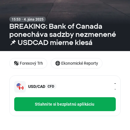
15:53 · 4. júna 2025
BREAKING: Bank of Canada
ponecháva sadzby nezmenené
📌 USDCAD mierne klesá
Forexový Trh
Ekonomické Reporty
-
USD/CAD
CFD
-
Stiahnite si bezplatnú aplikáciu