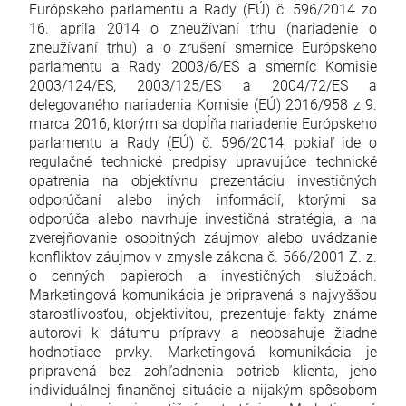
Európskeho parlamentu a Rady (EÚ) č. 596/2014 zo
16. apríla 2014 o zneužívaní trhu (nariadenie o
zneužívaní trhu) a o zrušení smernice Európskeho
parlamentu a Rady 2003/6/ES a smerníc Komisie
2003/124/ES, 2003/125/ES a 2004/72/ES a
delegovaného nariadenia Komisie (EÚ) 2016/958 z 9.
marca 2016, ktorým sa dopĺňa nariadenie Európskeho
parlamentu a Rady (EÚ) č. 596/2014, pokiaľ ide o
regulačné technické predpisy upravujúce technické
opatrenia na objektívnu prezentáciu investičných
odporúčaní alebo iných informácií, ktorými sa
odporúča alebo navrhuje investičná stratégia, a na
zverejňovanie osobitných záujmov alebo uvádzanie
konfliktov záujmov v zmysle zákona č. 566/2001 Z. z.
o cenných papieroch a investičných službách.
Marketingová komunikácia je pripravená s najvyššou
starostlivosťou, objektivitou, prezentuje fakty známe
autorovi k dátumu prípravy a neobsahuje žiadne
hodnotiace prvky. Marketingová komunikácia je
pripravená bez zohľadnenia potrieb klienta, jeho
individuálnej finančnej situácie a nijakým spôsobom