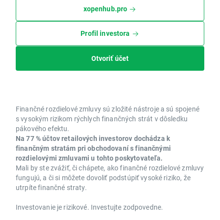
xopenhub.pro
Profil investora
Otvoriť účet
Finančné rozdielové zmluvy sú zložité nástroje a sú spojené
s vysokým rizikom rýchlych finančných strát v dôsledku
pákového efektu.
Na 77 % účtov retailových investorov dochádza k
finančným stratám pri obchodovaní s finančnými
rozdielovými zmluvami u tohto poskytovateľa.
Mali by ste zvážiť, či chápete, ako finančné rozdielové zmluvy
fungujú, a či si môžete dovoliť podstúpiť vysoké riziko, že
utrpíte finančné straty.
Investovanie je rizikové. Investujte zodpovedne.