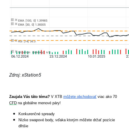
Zdroj: xStation5
Zaujala Vás táto téma? 
V XTB 
môžete obchodovať
 viac ako 70 
CFD
 na globálne menové páry!
Konkurenčné spready
Nízke swapové body, vďaka ktorým môžete držať pozície 
dlhšie