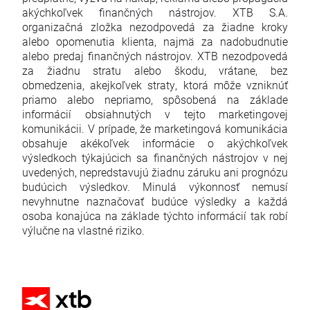
akýchkoľvek finančných nástrojov. XTB S.A.
organizačná zložka nezodpovedá za žiadne kroky
alebo opomenutia klienta, najmä za nadobudnutie
alebo predaj finančných nástrojov. XTB nezodpovedá
za žiadnu stratu alebo škodu, vrátane, bez
obmedzenia, akejkoľvek straty, ktorá môže vzniknúť
priamo alebo nepriamo, spôsobená na základe
informácií obsiahnutých v tejto marketingovej
komunikácii. V prípade, že marketingová komunikácia
obsahuje akékoľvek informácie o akýchkoľvek
výsledkoch týkajúcich sa finančných nástrojov v nej
uvedených, nepredstavujú žiadnu záruku ani prognózu
budúcich výsledkov. Minulá výkonnosť nemusí
nevyhnutne naznačovať budúce výsledky a každá
osoba konajúca na základe týchto informácií tak robí
výlučne na vlastné riziko.