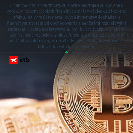
Finančné rozdielové zmluvy sú zložité nástroje a sú spojené s
vysokým rizikom rýchlych finančných strát v dôsledku pákového
efektu.
Na 77 % účtov retailových investorov dochádza k
finančným stratám pri obchodovaní s finančnými rozdielovými
zmluvami u tohto poskytovateľa.
Mali by ste zvážiť, či chápete,
ako finančné rozdielové zmluvy fungujú, a či si môžete dovoliť
podstúpiť vysoké riziko, že utrpíte finančné straty.
Investovanie je
rizikové. Investujte zodpovedne.