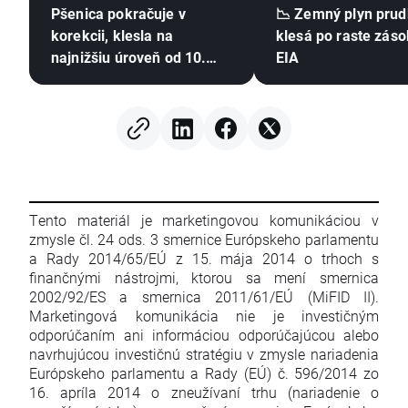
Pšenica pokračuje v
📉 Zemný plyn pru
korekcii, klesla na
klesá po raste záso
najnižšiu úroveň od 10.
EIA
júla 🚩 Sucho, El Niño a
Čierne more zostávajú v
centre pozornosti
Tento materiál je marketingovou komunikáciou v
zmysle čl. 24 ods. 3 smernice Európskeho parlamentu
a Rady 2014/65/EÚ z 15. mája 2014 o trhoch s
finančnými nástrojmi, ktorou sa mení smernica
2002/92/ES a smernica 2011/61/EÚ (MiFID II).
Marketingová komunikácia nie je investičným
odporúčaním ani informáciou odporúčajúcou alebo
navrhujúcou investičnú stratégiu v zmysle nariadenia
Európskeho parlamentu a Rady (EÚ) č. 596/2014 zo
16. apríla 2014 o zneužívaní trhu (nariadenie o