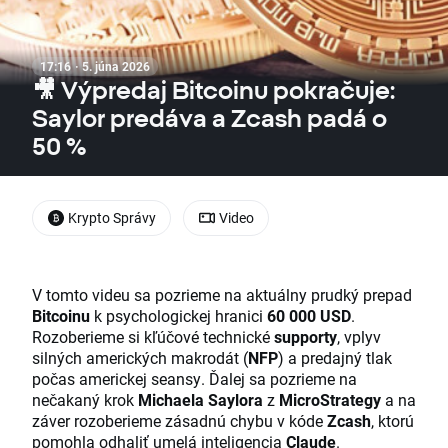
17:16 · 5. júna 2026
🎥 Výpredaj Bitcoinu pokračuje:
Saylor predáva a Zcash padá o
50 %
Krypto Správy
Video
V tomto videu sa pozrieme na aktuálny prudký prepad
Bitcoinu
k psychologickej hranici
60 000 USD
.
Rozoberieme si kľúčové technické
supporty
, vplyv
silných amerických makrodát (
NFP
) a predajný tlak
počas americkej seansy. Ďalej sa pozrieme na
nečakaný krok
Michaela Saylora
z
MicroStrategy
a na
záver rozoberieme zásadnú chybu v kóde
Zcash
, ktorú
pomohla odhaliť umelá inteligencia
Claude
.