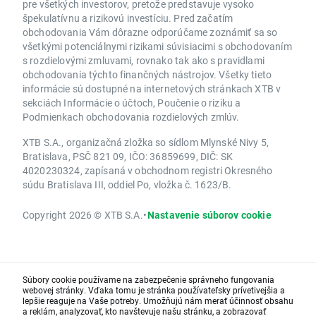
pre všetkých investorov, pretože predstavuje vysoko
špekulatívnu a rizikovú investíciu. Pred začatím
obchodovania Vám dôrazne odporúčame zoznámiť sa so
všetkými potenciálnymi rizikami súvisiacimi s obchodovaním
s rozdielovými zmluvami, rovnako tak ako s pravidlami
obchodovania týchto finančných nástrojov. Všetky tieto
informácie sú dostupné na internetových stránkach XTB v
sekciách Informácie o účtoch, Poučenie o riziku a
Podmienkach obchodovania rozdielových zmlúv.
XTB S.A., organizačná zložka so sídlom Mlynské Nivy 5,
Bratislava, PSČ 821 09, IČO: 36859699, DIČ: SK
4020230324, zapísaná v obchodnom registri Okresného
súdu Bratislava III, oddiel Po, vložka č. 1623/B.
Copyright 2026 © XTB S.A.
•
Nastavenie súborov cookie
Súbory cookie používame na zabezpečenie správneho fungovania
webovej stránky. Vďaka tomu je stránka používateľsky prívetivejšia a
lepšie reaguje na Vaše potreby. Umožňujú nám merať účinnosť obsahu
a reklám, analyzovať, kto navštevuje našu stránku, a zobrazovať