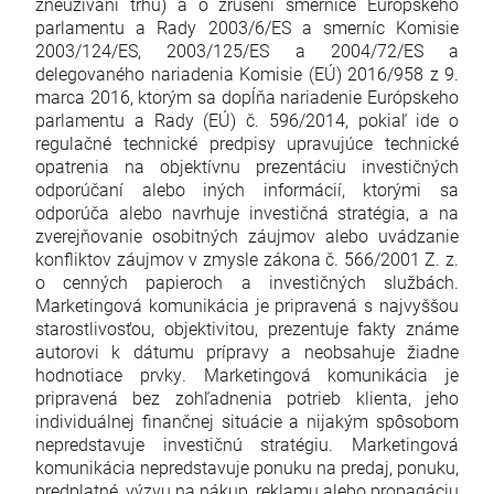
zneužívaní trhu) a o zrušení smernice Európskeho
parlamentu a Rady 2003/6/ES a smerníc Komisie
2003/124/ES, 2003/125/ES a 2004/72/ES a
delegovaného nariadenia Komisie (EÚ) 2016/958 z 9.
marca 2016, ktorým sa dopĺňa nariadenie Európskeho
parlamentu a Rady (EÚ) č. 596/2014, pokiaľ ide o
regulačné technické predpisy upravujúce technické
opatrenia na objektívnu prezentáciu investičných
odporúčaní alebo iných informácií, ktorými sa
odporúča alebo navrhuje investičná stratégia, a na
zverejňovanie osobitných záujmov alebo uvádzanie
konfliktov záujmov v zmysle zákona č. 566/2001 Z. z.
o cenných papieroch a investičných službách.
Marketingová komunikácia je pripravená s najvyššou
starostlivosťou, objektivitou, prezentuje fakty známe
autorovi k dátumu prípravy a neobsahuje žiadne
hodnotiace prvky. Marketingová komunikácia je
pripravená bez zohľadnenia potrieb klienta, jeho
individuálnej finančnej situácie a nijakým spôsobom
nepredstavuje investičnú stratégiu. Marketingová
komunikácia nepredstavuje ponuku na predaj, ponuku,
predplatné, výzvu na nákup, reklamu alebo propagáciu