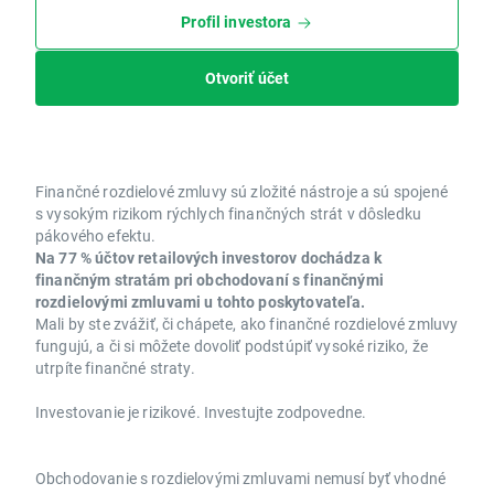
Profil investora
Otvoriť účet
Finančné rozdielové zmluvy sú zložité nástroje a sú spojené
s vysokým rizikom rýchlych finančných strát v dôsledku
pákového efektu.
Na 77 % účtov retailových investorov dochádza k
finančným stratám pri obchodovaní s finančnými
rozdielovými zmluvami u tohto poskytovateľa.
Mali by ste zvážiť, či chápete, ako finančné rozdielové zmluvy
fungujú, a či si môžete dovoliť podstúpiť vysoké riziko, že
utrpíte finančné straty.
Investovanie je rizikové. Investujte zodpovedne.
Obchodovanie s rozdielovými zmluvami nemusí byť vhodné