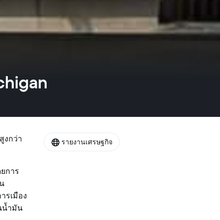
ichigan
สูงกว่า
รายงานเศรษฐกิจ
โดยการ
อน
การเมือง
ุนน้ำมัน