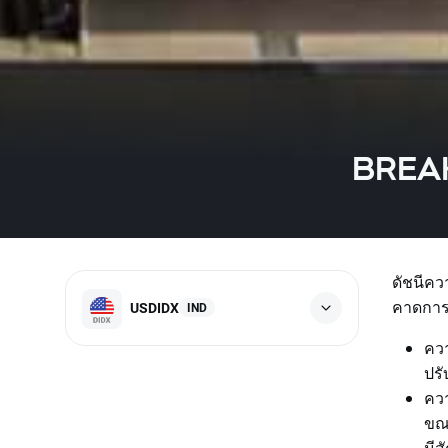
BREAKI
ดัชนีคว
คาดการณ์
USDIDX
IND
ควา
ปรั
ควา
ขณะ
มีส