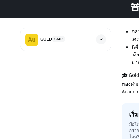

ตลา
เศร
GOLD
CMD
นี
เดี
มาก
🎓 Gold
ทองคำเค
Academy
เริ
มือให
อยากเ
ไหน