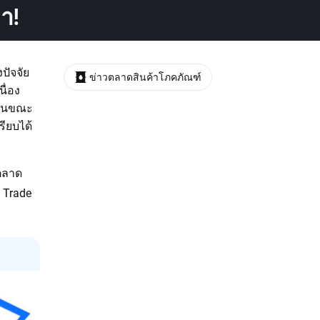
า!
ปัจจัย
ข่าวตลาดสินค้าโภคภัณฑ์
ื่อง
ะในขณะ
รียบได้
“ตลาด
 Trade