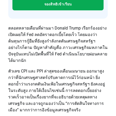
จองสิทธิเข้าเรียน
ตลอดหลายเดือนที่ผ่านมา Donald Trump เรียกร้องอย่าง
เปิดเผยให้ Fed ลดอัตราดอกเบี้ยโดยเร็ว โดยมองว่า
ต้นทุนการกู้ยืมที่ยังสูงกำลังกดดันเศรษฐกิจสหรัฐฯ
อย่างไรก็ตาม ปัญหาสำคัญคือ ภาวะเศรษฐกิจมหภาคใน
ปัจจุบันแทบไม่เปิดพื้นที่ให้ Fed ดำเนินนโยบายผ่อนคลาย
ได้มากนัก
ตัวเลข CPI และ PPI ล่าสุดของเดือนเมษายน ออกมาสูง
กว่าที่นักเศรษฐศาสตร์ปรับคาดการณ์ไว้ก่อนหน้า ยิ่ง
ตอกย้ำว่าแรงกดดันเงินเฟ้อในเศรษฐกิจสหรัฐฯ ยังคงอยู่
ในระดับสูง ภายใต้เงื่อนไขเช่นนี้ การลดดอกเบี้ยอย่าง
รวดเร็วอาจเป็นเรื่องยากที่จะอธิบายด้วยเหตุผลทาง
เศรษฐกิจ และอาจถูกมองว่าเป็น “การตัดสินใจทางการ
เมือง” มากกว่าการอิงข้อมูลเศรษฐกิจจริง