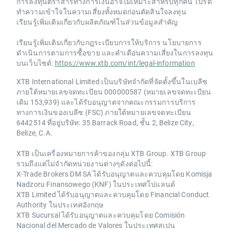
การลงทุนตราสารทางการเงินอาจไม่เหมาะสำหรับทุกคน โปรด
ทำความเข้าใจในความเสี่ยงทั้งหมดก่อนตัดสินใจลงทุน
เรียนรู้เพิ่มเติมเกี่ยวกับผลิตภัณฑ์ในส่วนข้อมูลสำคัญ
เรียนรู้เพิ่มเติมเกี่ยวกับกฎระเบียบการให้บริการ นโยบายการ
ดำเนินการตามการซื้อขาย และคำเตือนความเสี่ยงในการลงทุน
บนเว็บไซต์:
https://www.xtb.com/int/legal-information
XTB International Limited เป็นบริษัทจำกัดที่จัดตั้งขึ้นในเบลีซ
ภายใต้หมายเลขจดทะเบียน 000000587 (หมายเลขจดทะเบียน
เดิม 153,939) และได้รับอนุญาตจากคณะกรรมการบริการ
ทางการเงินของเบลีซ (FSC) ภายใต้หมายเลขจดทะเบียน
6442514 ที่อยู่บริษัท: 35 Barrack Road, ชั้น 2, Belize City,
Belize, C.A.
XTB เป็นเครื่องหมายการค้าของกลุ่ม XTB Group. XTB Group
รวมถึงแต่ไม่จำกัดหน่วยงานต่างๆดังต่อไปนี้:
X-Trade Brokers DM SA ได้รับอนุญาตและควบคุมโดย Komisja
Nadzoru Finansowego (KNF) ในประเทศโปแลนด์
XTB Limited ได้รับอนุญาตและควบคุมโดย Financial Conduct
Authority ในประเทศอังกฤษ
XTB Sucursal ได้รับอนุญาตและควบคุมโดย Comisión
Nacional del Mercado de Valores ในประเทศสเปน