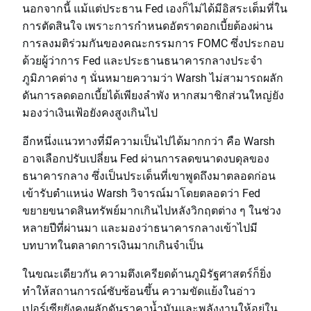
นอกจากนี้ แม้แต่ประธาน Fed เองก็ไม่ได้มีอิสระเต็มที่ใน
การตัดสินใจ เพราะการกำหนดอัตราดอกเบี้ยต้องผ่าน
การลงมติร่วมกันของคณะกรรมการ FOMC ซึ่งประกอบ
ด้วยผู้ว่าการ Fed และประธานธนาคารกลางประจำ
ภูมิภาคต่าง ๆ นั่นหมายความว่า Warsh ไม่สามารถผลัก
ดันการลดดอกเบี้ยได้เพียงลำพัง หากสมาชิกส่วนใหญ่ยัง
มองว่าเงินเฟ้อยังคงสูงเกินไป
อีกหนึ่งแนวทางที่มีความเป็นไปได้มากกว่า คือ Warsh
อาจเลือกปรับเปลี่ยน Fed ผ่านการลดขนาดงบดุลของ
ธนาคารกลาง ซึ่งเป็นประเด็นที่เขาพูดถึงมาตลอดก่อน
เข้ารับตำแหน่ง Warsh วิจารณ์มาโดยตลอดว่า Fed
ขยายขนาดสินทรัพย์มากเกินไปหลังวิกฤตต่าง ๆ ในช่วง
หลายปีที่ผ่านมา และมองว่าธนาคารกลางเข้าไปมี
บทบาทในตลาดการเงินมากเกินจำเป็น
ในขณะเดียวกัน ความตึงเครียดด้านภูมิรัฐศาสตร์ก็ยิ่ง
ทำให้สถานการณ์ซับซ้อนขึ้น ความขัดแย้งในอ่าว
เปอร์เซียยังคงผลักดันราคาน้ำมันและพลังงานให้อยู่ใน