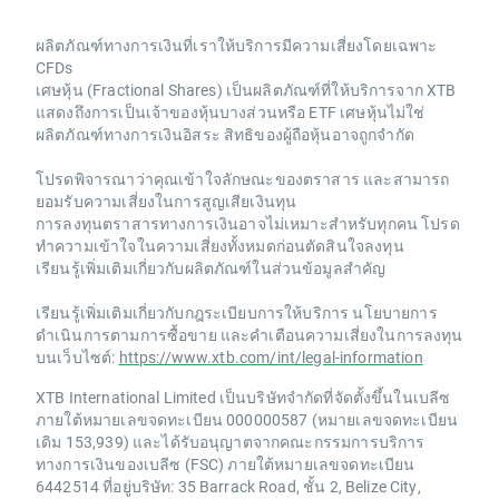
ผลิตภัณฑ์ทางการเงินที่เราให้บริการมีความเสี่ยงโดยเฉพาะ
CFDs
เศษหุ้น (Fractional Shares) เป็นผลิตภัณฑ์ที่ให้บริการจาก XTB
แสดงถึงการเป็นเจ้าของหุ้นบางส่วนหรือ ETF เศษหุ้นไม่ใช่
ผลิตภัณฑ์ทางการเงินอิสระ สิทธิของผู้ถือหุ้นอาจถูกจำกัด
โปรดพิจารณาว่าคุณเข้าใจลักษณะของตราสาร และสามารถ
ยอมรับความเสี่ยงในการสูญเสียเงินทุน
การลงทุนตราสารทางการเงินอาจไม่เหมาะสำหรับทุกคน โปรด
ทำความเข้าใจในความเสี่ยงทั้งหมดก่อนตัดสินใจลงทุน
เรียนรู้เพิ่มเติมเกี่ยวกับผลิตภัณฑ์ในส่วนข้อมูลสำคัญ
เรียนรู้เพิ่มเติมเกี่ยวกับกฎระเบียบการให้บริการ นโยบายการ
ดำเนินการตามการซื้อขาย และคำเตือนความเสี่ยงในการลงทุน
บนเว็บไซต์:
https://www.xtb.com/int/legal-information
XTB International Limited เป็นบริษัทจำกัดที่จัดตั้งขึ้นในเบลีซ
ภายใต้หมายเลขจดทะเบียน 000000587 (หมายเลขจดทะเบียน
เดิม 153,939) และได้รับอนุญาตจากคณะกรรมการบริการ
ทางการเงินของเบลีซ (FSC) ภายใต้หมายเลขจดทะเบียน
6442514 ที่อยู่บริษัท: 35 Barrack Road, ชั้น 2, Belize City,