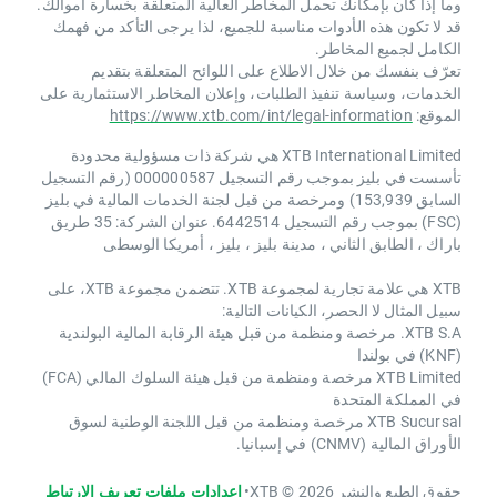
وما إذا كان بإمكانك تحمل المخاطر العالية المتعلقة بخسارة أموالك.
قد لا تكون هذه الأدوات مناسبة للجميع، لذا يرجى التأكد من فهمك
الكامل لجميع المخاطر.
تعرّف بنفسك من خلال الاطلاع على اللوائح المتعلقة بتقديم
الخدمات، وسياسة تنفيذ الطلبات، وإعلان المخاطر الاستثمارية على
الموقع:
https://www.xtb.com/int/legal-information
XTB International Limited هي شركة ذات مسؤولية محدودة
تأسست في بليز بموجب رقم التسجيل 000000587 (رقم التسجيل
السابق 153,939) ومرخصة من قبل لجنة الخدمات المالية في بليز
(FSC) بموجب رقم التسجيل 6442514. عنوان الشركة: 35 طريق
باراك ، الطابق الثاني ، مدينة بليز ، بليز ، أمريكا الوسطى
XTB هي علامة تجارية لمجموعة XTB. تتضمن مجموعة XTB، على
سبيل المثال لا الحصر، الكيانات التالية:
XTB S.A. مرخصة ومنظمة من قبل هيئة الرقابة المالية البولندية
(KNF) في بولندا
XTB Limited مرخصة ومنظمة من قبل هيئة السلوك المالي (FCA)
في المملكة المتحدة
XTB Sucursal مرخصة ومنظمة من قبل اللجنة الوطنية لسوق
الأوراق المالية (CNMV) في إسبانيا.
حقوق الطبع والنشر 2026 © XTB
•
إعدادات ملفات تعريف الارتباط