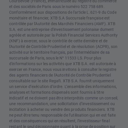
Courbevoie (France), immatriculée au registre du commerce
et des sociétés de Paris sous le numéro 522 758 689.
Conformément aux dispositions de l'article L.621-9 du Code
monétaire et financier, XTB S.A Succursale française est
contrôlée par l'Autorité des Marchés Financiers (AMF). XTB
S.A. est une entreprise d'investissement polonaise dument
agréée et autorisée par la Polish Financial Services Authority
(KNF) à exercer, sous le contrôle de cette dernière et de
l'Autorité de Contrôle Prudentiel et de résolution (ACPR), son
activité sur le territoire français, par l'intermédiaire de sa
succursale de Paris, sous le N° 11533 LS. Pour plus
d'informations sur les activités que XTB S.A. est autorisée à
exercer en France, nous vous invitons à consulter le registre
des agents financiers de l'Autorité de Contrôle Prudentiel
consultable sur le site Regafi. XTB S.A. fournit uniquement
un service d’exécution d’ordre. L’ensemble des informations,
analyses et formations dispensés sont fournis à titre
indicatif et ne doivent pas être interprétés comme un conseil,
une recommandation, une sollicitation d’investissement ou
incitation à acheter ou vendre des produits financiers. XTB
ne peut être tenu responsable de l’utilisation qui en est faite
et des conséquences qui en résultent, l’investisseur final
restant le seul décisionnaire quant à la prise de position sur