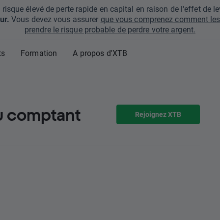
que élevé de perte rapide en capital en raison de l'effet de lev
ur.
Vous devez vous assurer
que vous comprenez comment les 
prendre le risque probable de perdre votre argent.
ts
Formation
A propos d'XTB
u comptant
Rejoignez XTB