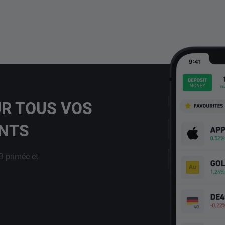
UR TOUS VOS
ENTS
B primée et