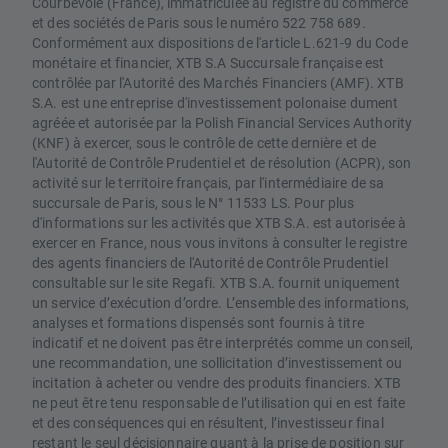
Courbevoie (France), immatriculée au registre du commerce
et des sociétés de Paris sous le numéro 522 758 689.
Conformément aux dispositions de l'article L.621-9 du Code
monétaire et financier, XTB S.A Succursale française est
contrôlée par l'Autorité des Marchés Financiers (AMF). XTB
S.A. est une entreprise d'investissement polonaise dument
agréée et autorisée par la Polish Financial Services Authority
(KNF) à exercer, sous le contrôle de cette dernière et de
l'Autorité de Contrôle Prudentiel et de résolution (ACPR), son
activité sur le territoire français, par l'intermédiaire de sa
succursale de Paris, sous le N° 11533 LS. Pour plus
d'informations sur les activités que XTB S.A. est autorisée à
exercer en France, nous vous invitons à consulter le registre
des agents financiers de l'Autorité de Contrôle Prudentiel
consultable sur le site Regafi. XTB S.A. fournit uniquement
un service d’exécution d’ordre. L’ensemble des informations,
analyses et formations dispensés sont fournis à titre
indicatif et ne doivent pas être interprétés comme un conseil,
une recommandation, une sollicitation d’investissement ou
incitation à acheter ou vendre des produits financiers. XTB
ne peut être tenu responsable de l’utilisation qui en est faite
et des conséquences qui en résultent, l’investisseur final
restant le seul décisionnaire quant à la prise de position sur