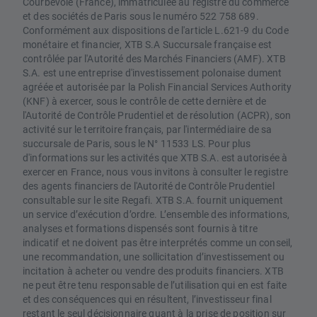
Courbevoie (France), immatriculée au registre du commerce
et des sociétés de Paris sous le numéro 522 758 689.
Conformément aux dispositions de l'article L.621-9 du Code
monétaire et financier, XTB S.A Succursale française est
contrôlée par l'Autorité des Marchés Financiers (AMF). XTB
S.A. est une entreprise d'investissement polonaise dument
agréée et autorisée par la Polish Financial Services Authority
(KNF) à exercer, sous le contrôle de cette dernière et de
l'Autorité de Contrôle Prudentiel et de résolution (ACPR), son
activité sur le territoire français, par l'intermédiaire de sa
succursale de Paris, sous le N° 11533 LS. Pour plus
d'informations sur les activités que XTB S.A. est autorisée à
exercer en France, nous vous invitons à consulter le registre
des agents financiers de l'Autorité de Contrôle Prudentiel
consultable sur le site Regafi. XTB S.A. fournit uniquement
un service d’exécution d’ordre. L’ensemble des informations,
analyses et formations dispensés sont fournis à titre
indicatif et ne doivent pas être interprétés comme un conseil,
une recommandation, une sollicitation d’investissement ou
incitation à acheter ou vendre des produits financiers. XTB
ne peut être tenu responsable de l’utilisation qui en est faite
et des conséquences qui en résultent, l’investisseur final
restant le seul décisionnaire quant à la prise de position sur