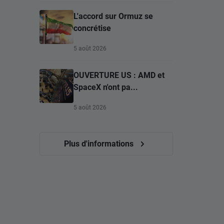
L'accord sur Ormuz se
concrétise
5 août 2026
OUVERTURE US : AMD et
SpaceX n'ont pa...
5 août 2026
Plus d'informations