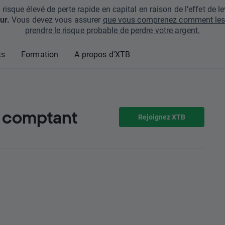
que élevé de perte rapide en capital en raison de l'effet de lev
ur.
Vous devez vous assurer
que vous comprenez comment les 
prendre le risque probable de perdre votre argent.
ts
Formation
A propos d'XTB
u comptant
Rejoignez XTB