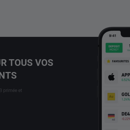
UR TOUS VOS
ENTS
B primée et