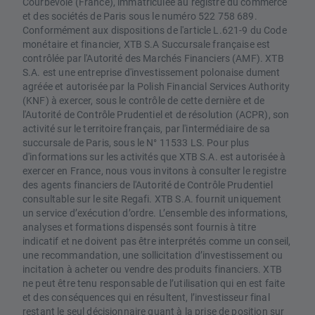
Courbevoie (France), immatriculée au registre du commerce
et des sociétés de Paris sous le numéro 522 758 689.
Conformément aux dispositions de l'article L.621-9 du Code
monétaire et financier, XTB S.A Succursale française est
contrôlée par l'Autorité des Marchés Financiers (AMF). XTB
S.A. est une entreprise d'investissement polonaise dument
agréée et autorisée par la Polish Financial Services Authority
(KNF) à exercer, sous le contrôle de cette dernière et de
l'Autorité de Contrôle Prudentiel et de résolution (ACPR), son
activité sur le territoire français, par l'intermédiaire de sa
succursale de Paris, sous le N° 11533 LS. Pour plus
d'informations sur les activités que XTB S.A. est autorisée à
exercer en France, nous vous invitons à consulter le registre
des agents financiers de l'Autorité de Contrôle Prudentiel
consultable sur le site Regafi. XTB S.A. fournit uniquement
un service d’exécution d’ordre. L’ensemble des informations,
analyses et formations dispensés sont fournis à titre
indicatif et ne doivent pas être interprétés comme un conseil,
une recommandation, une sollicitation d’investissement ou
incitation à acheter ou vendre des produits financiers. XTB
ne peut être tenu responsable de l’utilisation qui en est faite
et des conséquences qui en résultent, l’investisseur final
restant le seul décisionnaire quant à la prise de position sur