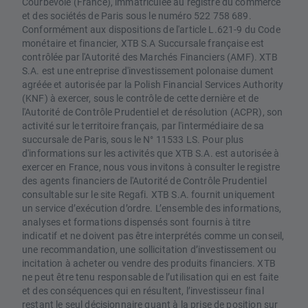
Courbevoie (France), immatriculée au registre du commerce
et des sociétés de Paris sous le numéro 522 758 689.
Conformément aux dispositions de l'article L.621-9 du Code
monétaire et financier, XTB S.A Succursale française est
contrôlée par l'Autorité des Marchés Financiers (AMF). XTB
S.A. est une entreprise d'investissement polonaise dument
agréée et autorisée par la Polish Financial Services Authority
(KNF) à exercer, sous le contrôle de cette dernière et de
l'Autorité de Contrôle Prudentiel et de résolution (ACPR), son
activité sur le territoire français, par l'intermédiaire de sa
succursale de Paris, sous le N° 11533 LS. Pour plus
d'informations sur les activités que XTB S.A. est autorisée à
exercer en France, nous vous invitons à consulter le registre
des agents financiers de l'Autorité de Contrôle Prudentiel
consultable sur le site Regafi. XTB S.A. fournit uniquement
un service d’exécution d’ordre. L’ensemble des informations,
analyses et formations dispensés sont fournis à titre
indicatif et ne doivent pas être interprétés comme un conseil,
une recommandation, une sollicitation d’investissement ou
incitation à acheter ou vendre des produits financiers. XTB
ne peut être tenu responsable de l’utilisation qui en est faite
et des conséquences qui en résultent, l’investisseur final
restant le seul décisionnaire quant à la prise de position sur