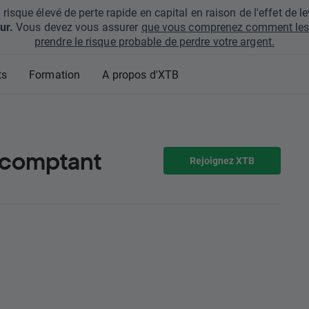
que élevé de perte rapide en capital en raison de l'effet de lev
ur.
Vous devez vous assurer
que vous comprenez comment les 
prendre le risque probable de perdre votre argent.
ts
Formation
A propos d'XTB
u comptant
Rejoignez XTB