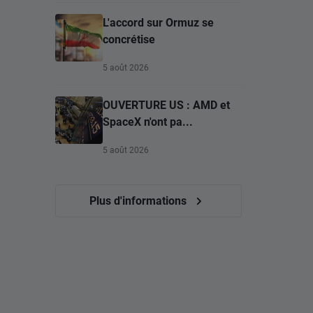
L'accord sur Ormuz se
concrétise
5 août 2026
OUVERTURE US : AMD et
SpaceX n'ont pa...
5 août 2026
Plus d'informations