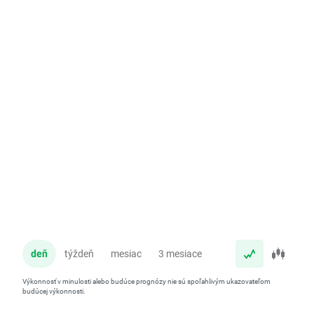
deň
týždeň
mesiac
3 mesiace
rok
Výkonnosť v minulosti alebo budúce prognózy nie sú spoľahlivým ukazovateľom
budúcej výkonnosti.