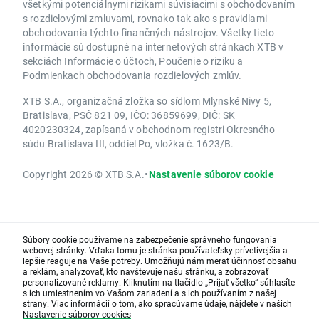
všetkými potenciálnymi rizikami súvisiacimi s obchodovaním
s rozdielovými zmluvami, rovnako tak ako s pravidlami
obchodovania týchto finančných nástrojov. Všetky tieto
informácie sú dostupné na internetových stránkach XTB v
sekciách Informácie o účtoch, Poučenie o riziku a
Podmienkach obchodovania rozdielových zmlúv.
XTB S.A., organizačná zložka so sídlom Mlynské Nivy 5,
Bratislava, PSČ 821 09, IČO: 36859699, DIČ: SK
4020230324, zapísaná v obchodnom registri Okresného
súdu Bratislava III, oddiel Po, vložka č. 1623/B.
Copyright 2026 © XTB S.A.
•
Nastavenie súborov cookie
Súbory cookie používame na zabezpečenie správneho fungovania
webovej stránky. Vďaka tomu je stránka používateľsky prívetivejšia a
lepšie reaguje na Vaše potreby. Umožňujú nám merať účinnosť obsahu
a reklám, analyzovať, kto navštevuje našu stránku, a zobrazovať
personalizované reklamy. Kliknutím na tlačidlo „Prijať všetko“ súhlasíte
s ich umiestnením vo Vašom zariadení a s ich používaním z našej
strany. Viac informácií o tom, ako spracúvame údaje, nájdete v našich
Nastavenie súborov cookies