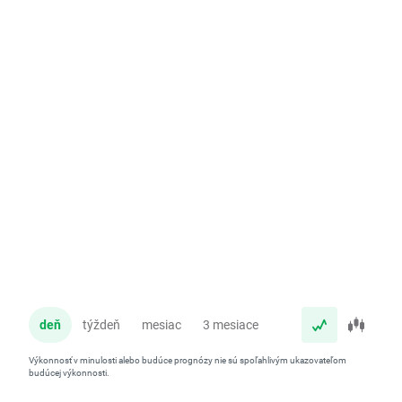
deň
týždeň
mesiac
3 mesiace
rok
Výkonnosť v minulosti alebo budúce prognózy nie sú spoľahlivým ukazovateľom
budúcej výkonnosti.