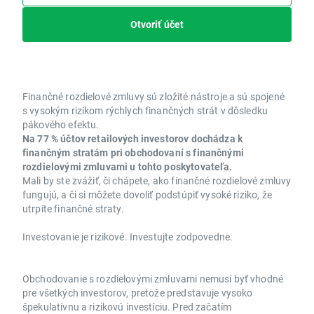
Otvoriť účet
Finančné rozdielové zmluvy sú zložité nástroje a sú spojené
s vysokým rizikom rýchlych finančných strát v dôsledku
pákového efektu.
Na 77 % účtov retailových investorov dochádza k
finančným stratám pri obchodovaní s finančnými
rozdielovými zmluvami u tohto poskytovateľa.
Mali by ste zvážiť, či chápete, ako finančné rozdielové zmluvy
fungujú, a či si môžete dovoliť podstúpiť vysoké riziko, že
utrpíte finančné straty.
Investovanie je rizikové. Investujte zodpovedne.
Obchodovanie s rozdielovými zmluvami nemusí byť vhodné
pre všetkých investorov, pretože predstavuje vysoko
špekulatívnu a rizikovú investíciu. Pred začatím