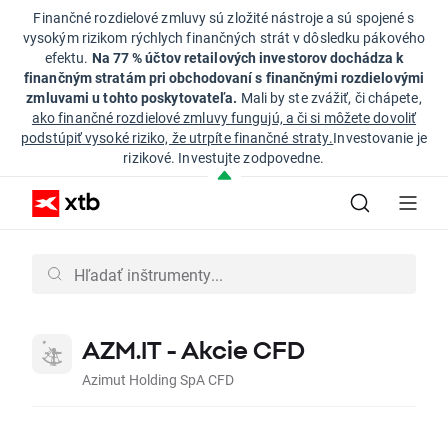
Finančné rozdielové zmluvy sú zložité nástroje a sú spojené s
vysokým rizikom rýchlych finančných strát v dôsledku pákového
efektu.
Na 77 % účtov retailových investorov dochádza k
finančným stratám pri obchodovaní s finančnými rozdielovými
zmluvami u tohto poskytovateľa.
Mali by ste zvážiť, či chápete,
ako finančné rozdielové zmluvy fungujú, a či si môžete dovoliť
podstúpiť vysoké riziko, že utrpíte finančné straty.
Investovanie je
rizikové. Investujte zodpovedne.
AZM.IT - Akcie CFD
Azimut Holding SpA CFD