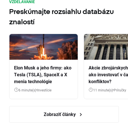
VZDELÁVANIE
Preskúmajte rozsiahlu databázu
znalostí
Elon Musk a jeho firmy: ako
Akcie zbrojárskych 
Tesla (TSLA), SpaceX a X
ako investovať v č
menia technológie
konfliktov?
6 minute(s)
Investície
11 minute(s)
Príručky
Zobraziť články