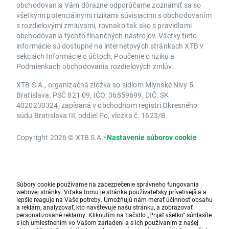
obchodovania Vám dôrazne odporúčame zoznámiť sa so
všetkými potenciálnymi rizikami súvisiacimi s obchodovaním
s rozdielovými zmluvami, rovnako tak ako s pravidlami
obchodovania týchto finančných nástrojov. Všetky tieto
informácie sú dostupné na internetových stránkach XTB v
sekciách Informácie o účtoch, Poučenie o riziku a
Podmienkach obchodovania rozdielových zmlúv.
XTB S.A., organizačná zložka so sídlom Mlynské Nivy 5,
Bratislava, PSČ 821 09, IČO: 36859699, DIČ: SK
4020230324, zapísaná v obchodnom registri Okresného
súdu Bratislava III, oddiel Po, vložka č. 1623/B.
Copyright 2026 © XTB S.A.
•
Nastavenie súborov cookie
Súbory cookie používame na zabezpečenie správneho fungovania
webovej stránky. Vďaka tomu je stránka používateľsky prívetivejšia a
lepšie reaguje na Vaše potreby. Umožňujú nám merať účinnosť obsahu
a reklám, analyzovať, kto navštevuje našu stránku, a zobrazovať
personalizované reklamy. Kliknutím na tlačidlo „Prijať všetko“ súhlasíte
s ich umiestnením vo Vašom zariadení a s ich používaním z našej