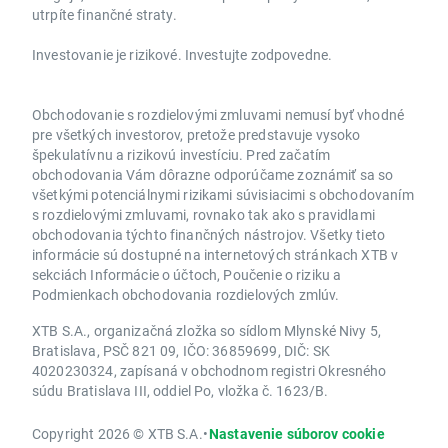
utrpíte finančné straty.
Investovanie je rizikové. Investujte zodpovedne.
Obchodovanie s rozdielovými zmluvami nemusí byť vhodné
pre všetkých investorov, pretože predstavuje vysoko
špekulatívnu a rizikovú investíciu. Pred začatím
obchodovania Vám dôrazne odporúčame zoznámiť sa so
všetkými potenciálnymi rizikami súvisiacimi s obchodovaním
s rozdielovými zmluvami, rovnako tak ako s pravidlami
obchodovania týchto finančných nástrojov. Všetky tieto
informácie sú dostupné na internetových stránkach XTB v
sekciách Informácie o účtoch, Poučenie o riziku a
Podmienkach obchodovania rozdielových zmlúv.
XTB S.A., organizačná zložka so sídlom Mlynské Nivy 5,
Bratislava, PSČ 821 09, IČO: 36859699, DIČ: SK
4020230324, zapísaná v obchodnom registri Okresného
súdu Bratislava III, oddiel Po, vložka č. 1623/B.
Copyright 2026 © XTB S.A.
•
Nastavenie súborov cookie