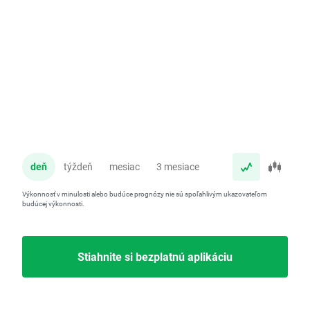
deň
týždeň
mesiac
3 mesiace
rok
Výkonnosť v minulosti alebo budúce prognózy nie sú spoľahlivým ukazovateľom
budúcej výkonnosti.
Stiahnite si bezplatnú aplikáciu