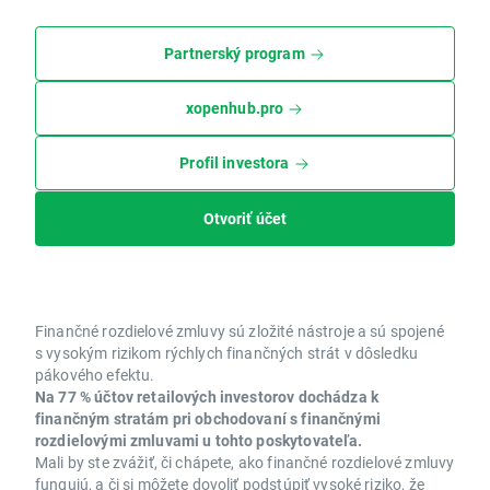
Partnerský program
xopenhub.pro
Profil investora
Otvoriť účet
Finančné rozdielové zmluvy sú zložité nástroje a sú spojené
s vysokým rizikom rýchlych finančných strát v dôsledku
pákového efektu.
Na 77 % účtov retailových investorov dochádza k
finančným stratám pri obchodovaní s finančnými
rozdielovými zmluvami u tohto poskytovateľa.
Mali by ste zvážiť, či chápete, ako finančné rozdielové zmluvy
fungujú, a či si môžete dovoliť podstúpiť vysoké riziko, že