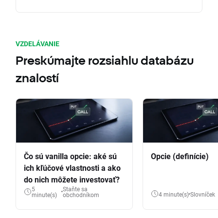
VZDELÁVANIE
Preskúmajte rozsiahlu databázu
znalostí
Čo sú vanilla opcie: aké sú
Opcie (definície)
ich kľúčové vlastnosti a ako
do nich môžete investovať?
5
Staňte sa
4 minute(s)
Slovníček
minute(s)
obchodníkom