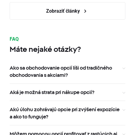
Zobraziť články
FAQ
Máte nejaké otázky?
Ako sa obchodovanie opcií líši od tradičného
obchodovania s akciami?
Aká je možná strata pri nákupe opcií?
Akú úlohu zohrávajú opcie pri zvýšení expozície
a ako to funguje?
Môžem pomocou opcií profitovať z rastúcich aj