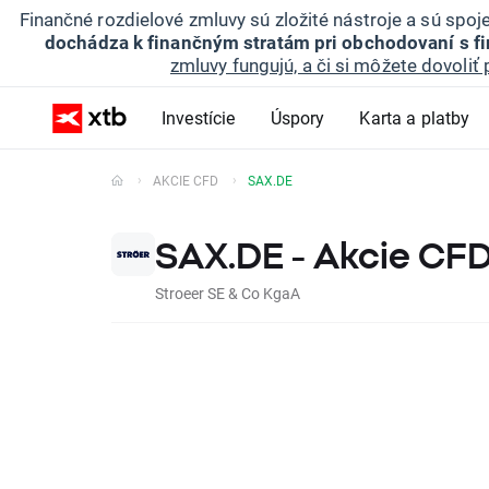
Finančné rozdielové zmluvy sú zložité nástroje a sú spo
dochádza k finančným stratám pri obchodovaní s f
zmluvy fungujú, a či si môžete dovoliť 
Investície
Úspory
Karta a platby
AKCIE CFD
SAX.DE
SAX.DE - Akcie CF
Stroeer SE & Co KgaA