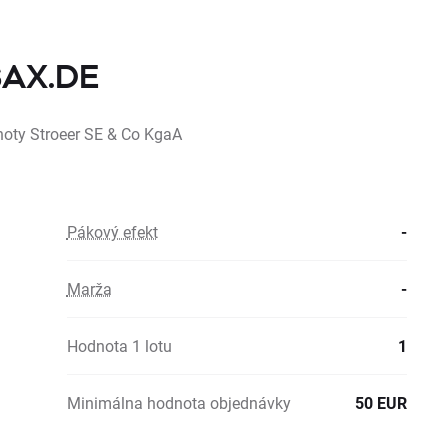
 SAX.DE
noty Stroeer SE & Co KgaA
Pákový efekt
-
Marža
-
Hodnota 1 lotu
1
Minimálna hodnota objednávky
50 EUR