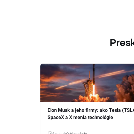
Presk
Elon Musk a jeho firmy: ako Tesla (TSL
SpaceX a X menia technológie
6 minute(s)
Investície