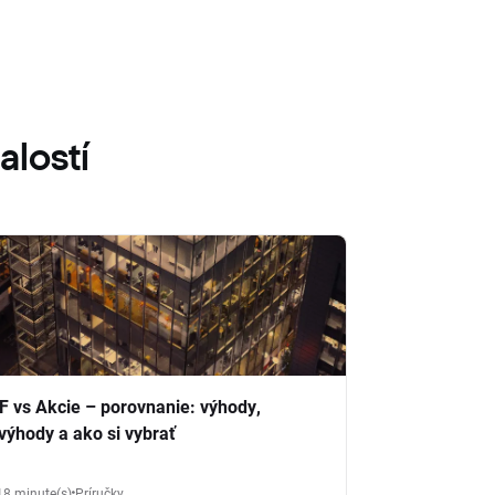
alostí
F vs Akcie – porovnanie: výhody,
výhody a ako si vybrať
18 minute(s)
Príručky