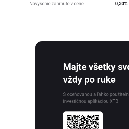
Navýšenie zahrnuté v cene
0,30%
Majte všetky svo
vždy po ruke
S oceňovanou a ľahko použiteľ
investičnou aplikáciou XTB