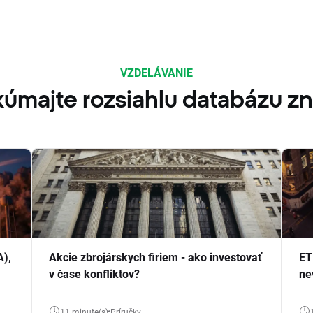
VZDELÁVANIE
úmajte rozsiahlu databázu zn
A),
Akcie zbrojárskych firiem - ako investovať
ET
v čase konfliktov?
ne
11 minute(s)
Príručky