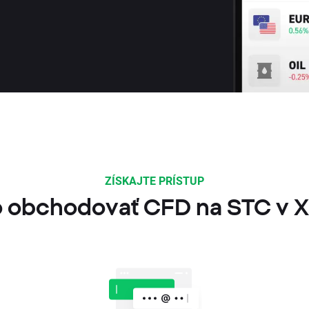
ZÍSKAJTE PRÍSTUP
 obchodovať CFD na STC v 