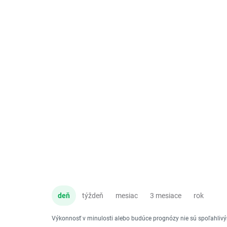
deň
týždeň
mesiac
3 mesiace
rok
Výkonnosť v minulosti alebo budúce prognózy nie sú spoľahli