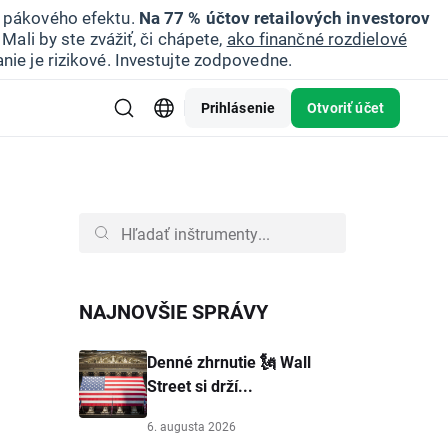
u pákového efektu.
Na 77 % účtov retailových investorov
Mali by ste zvážiť, či chápete,
ako finančné rozdielové
nie je rizikové. Investujte zodpovedne.
Prihlásenie
Otvoriť účet
NAJNOVŠIE SPRÁVY
Denné zhrnutie 🗽 Wall
Street si drží...
6. augusta 2026