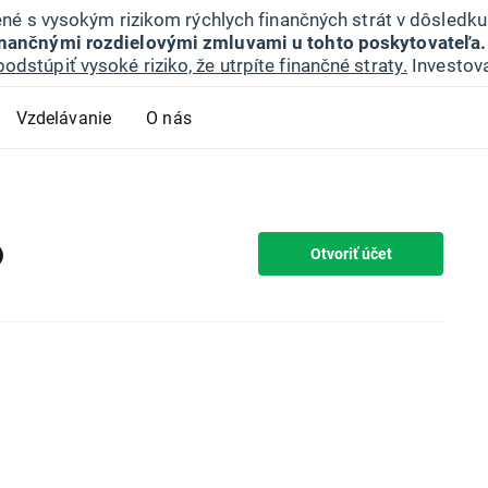
jené s vysokým rizikom rýchlych finančných strát v dôsledk
inančnými rozdielovými zmluvami u tohto poskytovateľa.
podstúpiť vysoké riziko, že utrpíte finančné straty.
Investova
Vzdelávanie
O nás
D
Otvoriť účet