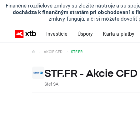
Finančné rozdielové zmluvy sú zložité nástroje a sú spo
dochádza k finančným stratám pri obchodovaní s f
zmluvy fungujú, a či si môžete dovoliť 
Investície
Úspory
Karta a platby
AKCIE CFD
STF.FR
STF.FR - Akcie CFD
Stef SA