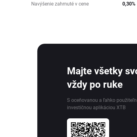
Navýšenie zahrnuté v cene
0,30%
Majte všetky svo
vždy po ruke
S oceňovanou a ľahko použiteľ
investičnou aplikáciou XTB