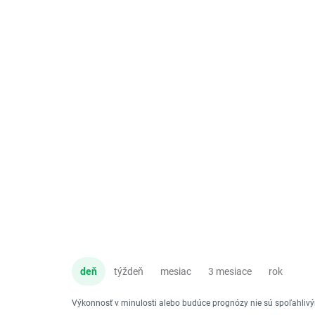
deň
týždeň
mesiac
3 mesiace
rok
Výkonnosť v minulosti alebo budúce prognózy nie sú spoľahli