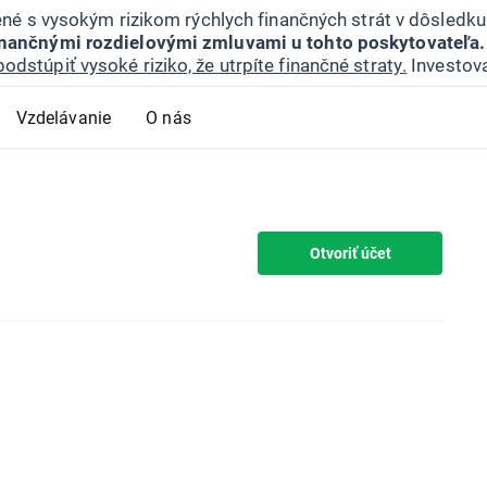
jené s vysokým rizikom rýchlych finančných strát v dôsledk
inančnými rozdielovými zmluvami u tohto poskytovateľa.
podstúpiť vysoké riziko, že utrpíte finančné straty.
Investova
Vzdelávanie
O nás
Otvoriť účet