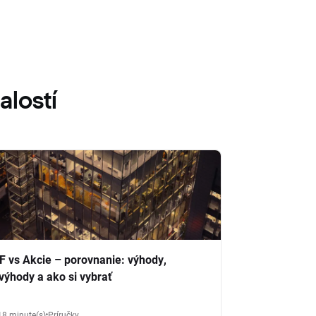
alostí
F vs Akcie – porovnanie: výhody,
výhody a ako si vybrať
18 minute(s)
Príručky