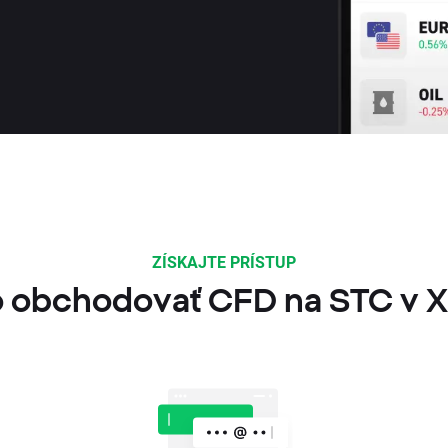
ZÍSKAJTE PRÍSTUP
 obchodovať CFD na STC v 