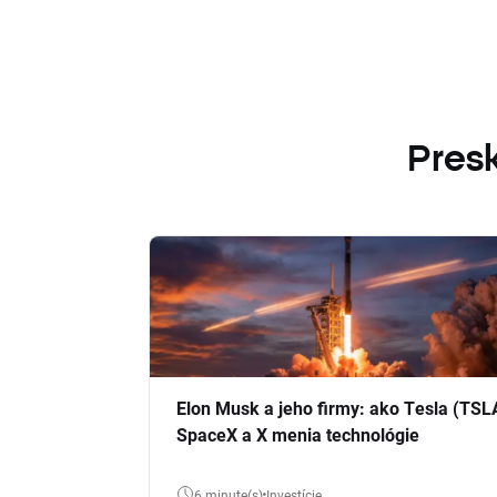
Presk
Elon Musk a jeho firmy: ako Tesla (TSL
SpaceX a X menia technológie
6 minute(s)
Investície