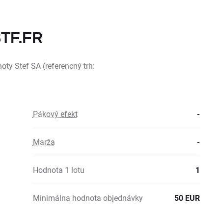
STF.FR
oty Stef SA (referencný trh:
Pákový efekt
-
Marža
-
Hodnota 1 lotu
1
Minimálna hodnota objednávky
50 EUR