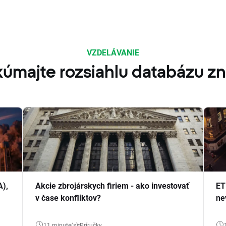
VZDELÁVANIE
úmajte rozsiahlu databázu zn
A),
Akcie zbrojárskych firiem - ako investovať
ET
v čase konfliktov?
ne
11 minute(s)
Príručky