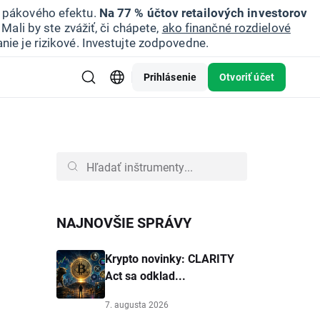
u pákového efektu.
Na 77 % účtov retailových investorov
Mali by ste zvážiť, či chápete,
ako finančné rozdielové
nie je rizikové. Investujte zodpovedne.
Prihlásenie
Otvoriť účet
NAJNOVŠIE SPRÁVY
Krypto novinky: CLARITY
Act sa odklad...
7. augusta 2026