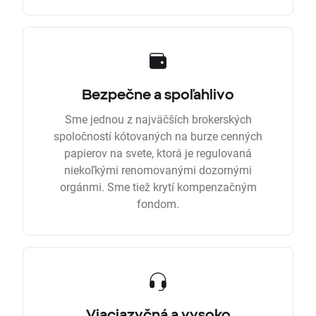
Bezpečne a spoľahlivo
Sme jednou z najväčších brokerských
spoločností kótovaných na burze cenných
papierov na svete, ktorá je regulovaná
niekoľkými renomovanými dozornými
orgánmi. Sme tiež krytí kompenzačným
fondom.
Viacjazyčná a vysoko