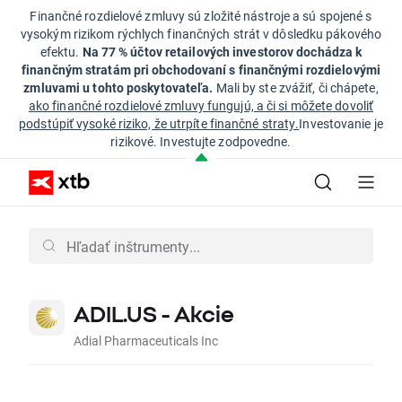
Finančné rozdielové zmluvy sú zložité nástroje a sú spojené s
vysokým rizikom rýchlych finančných strát v dôsledku pákového
efektu.
Na 77 % účtov retailových investorov dochádza k
finančným stratám pri obchodovaní s finančnými rozdielovými
zmluvami u tohto poskytovateľa.
Mali by ste zvážiť, či chápete,
ako finančné rozdielové zmluvy fungujú, a či si môžete dovoliť
podstúpiť vysoké riziko, že utrpíte finančné straty.
Investovanie je
rizikové. Investujte zodpovedne.
ADIL.US - Akcie
Adial Pharmaceuticals Inc