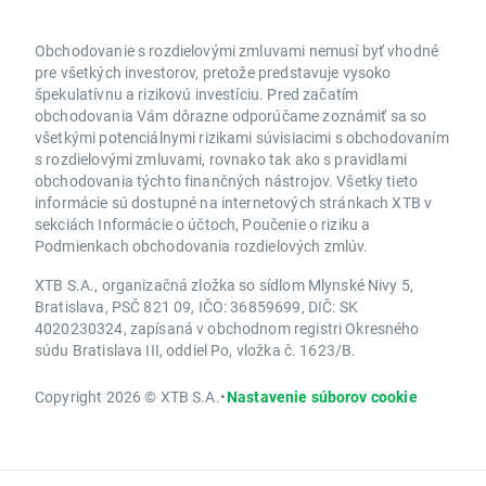
Obchodovanie s rozdielovými zmluvami nemusí byť vhodné
pre všetkých investorov, pretože predstavuje vysoko
špekulatívnu a rizikovú investíciu. Pred začatím
obchodovania Vám dôrazne odporúčame zoznámiť sa so
všetkými potenciálnymi rizikami súvisiacimi s obchodovaním
s rozdielovými zmluvami, rovnako tak ako s pravidlami
obchodovania týchto finančných nástrojov. Všetky tieto
informácie sú dostupné na internetových stránkach XTB v
sekciách Informácie o účtoch, Poučenie o riziku a
Podmienkach obchodovania rozdielových zmlúv.
XTB S.A., organizačná zložka so sídlom Mlynské Nivy 5,
Bratislava, PSČ 821 09, IČO: 36859699, DIČ: SK
4020230324, zapísaná v obchodnom registri Okresného
súdu Bratislava III, oddiel Po, vložka č. 1623/B.
Copyright 2026 © XTB S.A.
•
Nastavenie súborov cookie