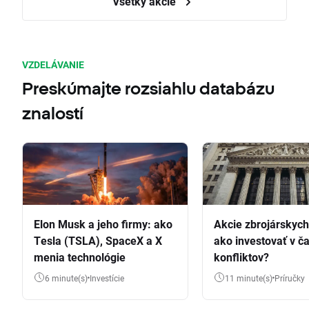
Všetky akcie
VZDELÁVANIE
Preskúmajte rozsiahlu databázu
znalostí
Elon Musk a jeho firmy: ako
Akcie zbrojárskych 
Tesla (TSLA), SpaceX a X
ako investovať v č
menia technológie
konfliktov?
6 minute(s)
Investície
11 minute(s)
Príručky