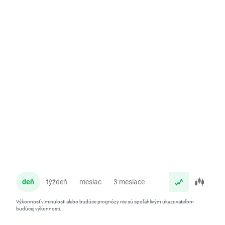
deň
týždeň
mesiac
3 mesiace
rok
Výkonnosť v minulosti alebo budúce prognózy nie sú spoľahlivým ukazovateľom
budúcej výkonnosti.