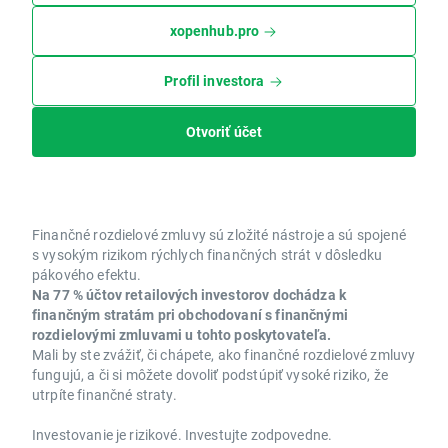
xopenhub.pro
Profil investora
Otvoriť účet
Finančné rozdielové zmluvy sú zložité nástroje a sú spojené
s vysokým rizikom rýchlych finančných strát v dôsledku
pákového efektu.
Na 77 % účtov retailových investorov dochádza k
finančným stratám pri obchodovaní s finančnými
rozdielovými zmluvami u tohto poskytovateľa.
Mali by ste zvážiť, či chápete, ako finančné rozdielové zmluvy
fungujú, a či si môžete dovoliť podstúpiť vysoké riziko, že
utrpíte finančné straty.
Investovanie je rizikové. Investujte zodpovedne.