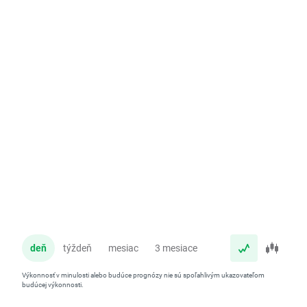
deň
týždeň
mesiac
3 mesiace
rok
Výkonnosť v minulosti alebo budúce prognózy nie sú spoľahlivým ukazovateľom
budúcej výkonnosti.