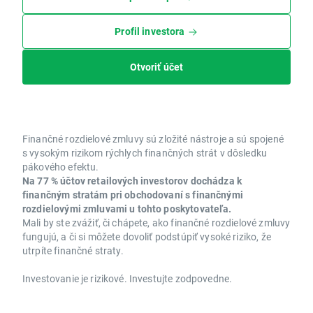
Profil investora
Otvoriť účet
Finančné rozdielové zmluvy sú zložité nástroje a sú spojené
s vysokým rizikom rýchlych finančných strát v dôsledku
pákového efektu.
Na 77 % účtov retailových investorov dochádza k
finančným stratám pri obchodovaní s finančnými
rozdielovými zmluvami u tohto poskytovateľa.
Mali by ste zvážiť, či chápete, ako finančné rozdielové zmluvy
fungujú, a či si môžete dovoliť podstúpiť vysoké riziko, že
utrpíte finančné straty.
Investovanie je rizikové. Investujte zodpovedne.