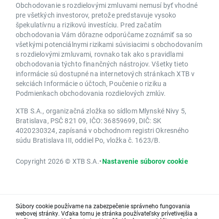
Obchodovanie s rozdielovými zmluvami nemusí byť vhodné
pre všetkých investorov, pretože predstavuje vysoko
špekulatívnu a rizikovú investíciu. Pred začatím
obchodovania Vám dôrazne odporúčame zoznámiť sa so
všetkými potenciálnymi rizikami súvisiacimi s obchodovaním
s rozdielovými zmluvami, rovnako tak ako s pravidlami
obchodovania týchto finančných nástrojov. Všetky tieto
informácie sú dostupné na internetových stránkach XTB v
sekciách Informácie o účtoch, Poučenie o riziku a
Podmienkach obchodovania rozdielových zmlúv.
XTB S.A., organizačná zložka so sídlom Mlynské Nivy 5,
Bratislava, PSČ 821 09, IČO: 36859699, DIČ: SK
4020230324, zapísaná v obchodnom registri Okresného
súdu Bratislava III, oddiel Po, vložka č. 1623/B.
Copyright 2026 © XTB S.A.
•
Nastavenie súborov cookie
Súbory cookie používame na zabezpečenie správneho fungovania
webovej stránky. Vďaka tomu je stránka používateľsky prívetivejšia a