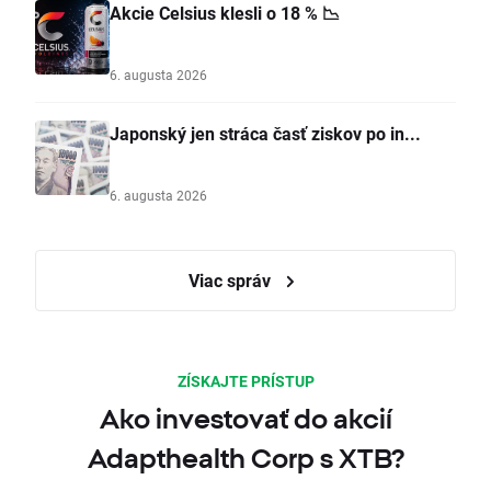
Akcie Celsius klesli o 18 % 📉
6. augusta 2026
Japonský jen stráca časť ziskov po in...
6. augusta 2026
Viac správ
ZÍSKAJTE PRÍSTUP
Ako investovať do akcií
Adapthealth Corp s XTB?