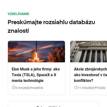
VZDELÁVANIE
Preskúmajte rozsiahlu databázu
znalostí
Elon Musk a jeho firmy: ako
Akcie zbrojárskych 
Tesla (TSLA), SpaceX a X
ako investovať v č
menia technológie
konfliktov?
6 minute(s)
Investície
11 minute(s)
Príručky