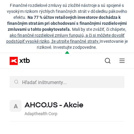
Finančné rozdielové zmluvy sú zložité nástroje a sú spojené s
vysokým rizikom rýchlych finančných strát v dôsledku pákového
efektu.
Na 77 % účtov retailových investorov dochádza k
finančným stratám pri obchodovaní s finančnými rozdielovými
zmluvami u tohto poskytovateľa.
Mali by ste zvážiť, či chápete,
ako finančné rozdielové zmluvy fungujú, a či si môžete dovoliť
podstúpiť vysoké riziko, že utrpíte finančné straty.
Investovanie je
rizikové. Investujte zodpovedne.
AHCO.US - Akcie
Adapthealth Corp