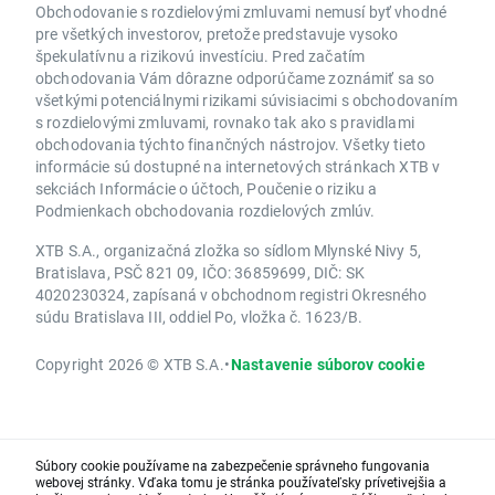
Obchodovanie s rozdielovými zmluvami nemusí byť vhodné
pre všetkých investorov, pretože predstavuje vysoko
špekulatívnu a rizikovú investíciu. Pred začatím
obchodovania Vám dôrazne odporúčame zoznámiť sa so
všetkými potenciálnymi rizikami súvisiacimi s obchodovaním
s rozdielovými zmluvami, rovnako tak ako s pravidlami
obchodovania týchto finančných nástrojov. Všetky tieto
informácie sú dostupné na internetových stránkach XTB v
sekciách Informácie o účtoch, Poučenie o riziku a
Podmienkach obchodovania rozdielových zmlúv.
XTB S.A., organizačná zložka so sídlom Mlynské Nivy 5,
Bratislava, PSČ 821 09, IČO: 36859699, DIČ: SK
4020230324, zapísaná v obchodnom registri Okresného
súdu Bratislava III, oddiel Po, vložka č. 1623/B.
Copyright 2026 © XTB S.A.
•
Nastavenie súborov cookie
Súbory cookie používame na zabezpečenie správneho fungovania
webovej stránky. Vďaka tomu je stránka používateľsky prívetivejšia a