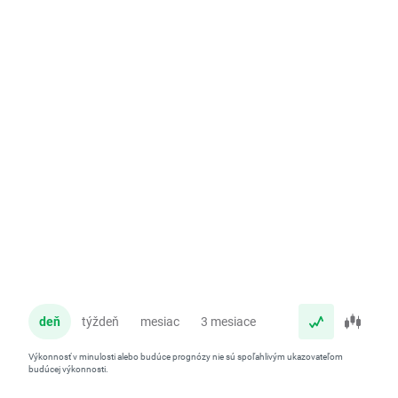
deň
týždeň
mesiac
3 mesiace
rok
Výkonnosť v minulosti alebo budúce prognózy nie sú spoľahlivým ukazovateľom
budúcej výkonnosti.