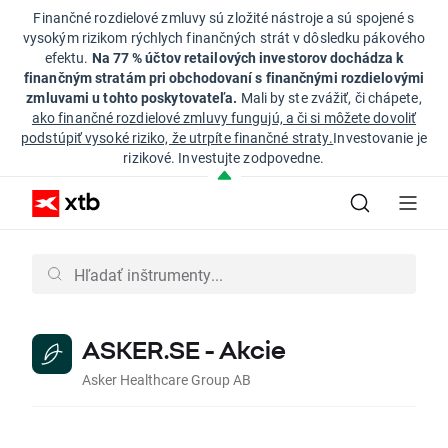
Finančné rozdielové zmluvy sú zložité nástroje a sú spojené s
vysokým rizikom rýchlych finančných strát v dôsledku pákového
efektu.
Na 77 % účtov retailových investorov dochádza k
finančným stratám pri obchodovaní s finančnými rozdielovými
zmluvami u tohto poskytovateľa.
Mali by ste zvážiť, či chápete,
ako finančné rozdielové zmluvy fungujú, a či si môžete dovoliť
podstúpiť vysoké riziko, že utrpíte finančné straty.
Investovanie je
rizikové. Investujte zodpovedne.
ASKER.SE - Akcie
Asker Healthcare Group AB