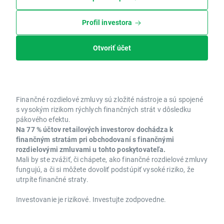
Profil investora
Otvoriť účet
Finančné rozdielové zmluvy sú zložité nástroje a sú spojené
s vysokým rizikom rýchlych finančných strát v dôsledku
pákového efektu.
Na 77 % účtov retailových investorov dochádza k
finančným stratám pri obchodovaní s finančnými
rozdielovými zmluvami u tohto poskytovateľa.
Mali by ste zvážiť, či chápete, ako finančné rozdielové zmluvy
fungujú, a či si môžete dovoliť podstúpiť vysoké riziko, že
utrpíte finančné straty.
Investovanie je rizikové. Investujte zodpovedne.