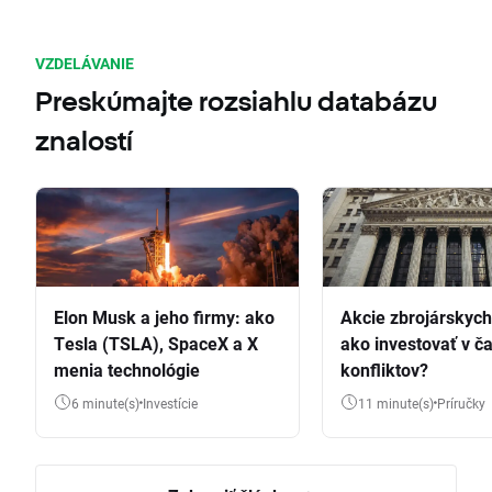
VZDELÁVANIE
Preskúmajte rozsiahlu databázu
znalostí
Elon Musk a jeho firmy: ako
Akcie zbrojárskych 
Tesla (TSLA), SpaceX a X
ako investovať v č
menia technológie
konfliktov?
6 minute(s)
Investície
11 minute(s)
Príručky