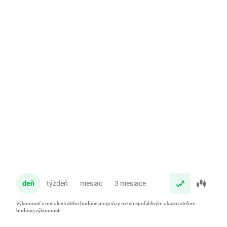
deň
týždeň
mesiac
3 mesiace
rok
Výkonnosť v minulosti alebo budúce prognózy nie sú spoľahlivým ukazovateľom
budúcej výkonnosti.