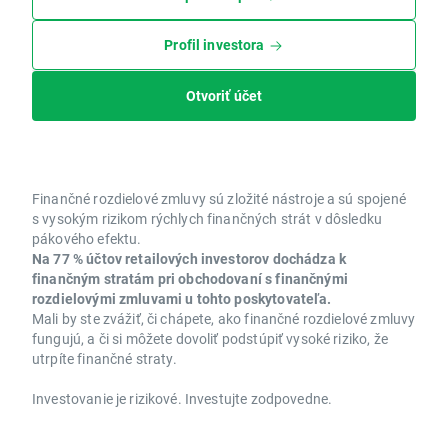
Profil investora
Otvoriť účet
Finančné rozdielové zmluvy sú zložité nástroje a sú spojené
s vysokým rizikom rýchlych finančných strát v dôsledku
pákového efektu.
Na 77 % účtov retailových investorov dochádza k
finančným stratám pri obchodovaní s finančnými
rozdielovými zmluvami u tohto poskytovateľa.
Mali by ste zvážiť, či chápete, ako finančné rozdielové zmluvy
fungujú, a či si môžete dovoliť podstúpiť vysoké riziko, že
utrpíte finančné straty.
Investovanie je rizikové. Investujte zodpovedne.