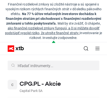
Finančné rozdielové zmluvy sú zložité nástroje a sú spojené s
vysokým rizikom rýchlych finančných strát v dôsledku pákového
efektu.
Na 77 % účtov retailových investorov dochádza k
finančným stratám pri obchodovaní s finančnými rozdielovými
zmluvami u tohto poskytovateľa.
Mali by ste zvážiť, či chápete,
ako finančné rozdielové zmluvy fungujú, a či si môžete dovoliť
podstúpiť vysoké riziko, že utrpíte finančné straty.
Investovanie je
rizikové. Investujte zodpovedne.
CPG.PL - Akcie
Capital Park SA