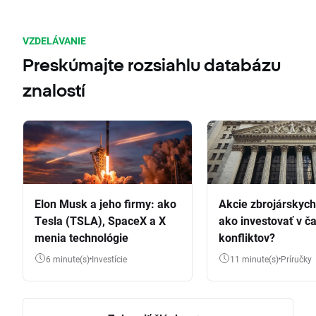
VZDELÁVANIE
Preskúmajte rozsiahlu databázu
znalostí
Elon Musk a jeho firmy: ako
Akcie zbrojárskych 
Tesla (TSLA), SpaceX a X
ako investovať v č
menia technológie
konfliktov?
6 minute(s)
Investície
11 minute(s)
Príručky