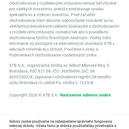
Obchodovanie s rozdielovými zmluvami nemusí byť vhodné
pre všetkých investorov, pretože predstavuje vysoko
špekulatívnu a rizikovú investíciu. Pred začatím
obchodovania Vám dôrazne odporúčame zoznámiť sa so
všetkými potenciálnymi rizikami súvisiacimi s obchodovaním
s rozdielovými zmluvami, rovnako tak ako s pravidlami
obchodovania týchto finančných nástrojov. Všetky tieto
informácie sú dostupné na internetových stránkach XTB v
sekciách Informácie o účtoch, Poučenie o riziku a
Podmienkach obchodovania rozdielových zmlúv.
XTB S.A., organizačná zložka so sídlom Mlynské Nivy 5,
Bratislava, PSČ 821 09, IČO: 36859699, DIČ: SK
4020230324, zapísaná v obchodnom registri Okresného
súdu Bratislava III, oddiel Po, vložka č. 1623/B.
Copyright 2026 © XTB S.A.
•
Nastavenie súborov cookie
Súbory cookie používame na zabezpečenie správneho fungovania
webovej stránky. Vďaka tomu je stránka používateľsky prívetivejšia a