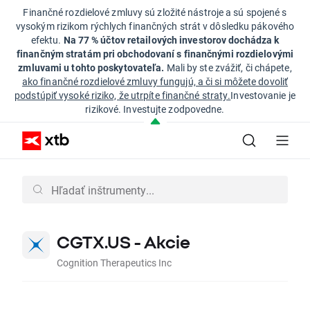
Finančné rozdielové zmluvy sú zložité nástroje a sú spojené s
vysokým rizikom rýchlych finančných strát v dôsledku pákového
efektu.
Na 77 % účtov retailových investorov dochádza k
finančným stratám pri obchodovaní s finančnými rozdielovými
zmluvami u tohto poskytovateľa.
Mali by ste zvážiť, či chápete,
ako finančné rozdielové zmluvy fungujú, a či si môžete dovoliť
podstúpiť vysoké riziko, že utrpíte finančné straty.
Investovanie je
rizikové. Investujte zodpovedne.
CGTX.US - Akcie
Cognition Therapeutics Inc