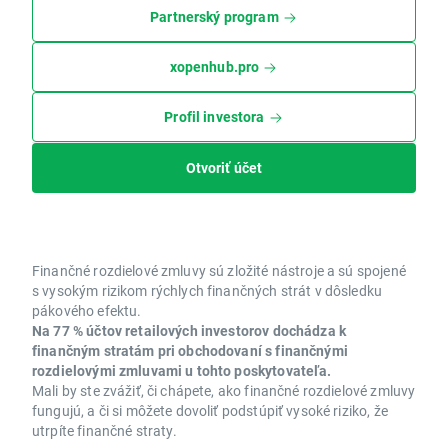
Partnerský program
xopenhub.pro
Profil investora
Otvoriť účet
Finančné rozdielové zmluvy sú zložité nástroje a sú spojené
s vysokým rizikom rýchlych finančných strát v dôsledku
pákového efektu.
Na 77 % účtov retailových investorov dochádza k
finančným stratám pri obchodovaní s finančnými
rozdielovými zmluvami u tohto poskytovateľa.
Mali by ste zvážiť, či chápete, ako finančné rozdielové zmluvy
fungujú, a či si môžete dovoliť podstúpiť vysoké riziko, že
utrpíte finančné straty.