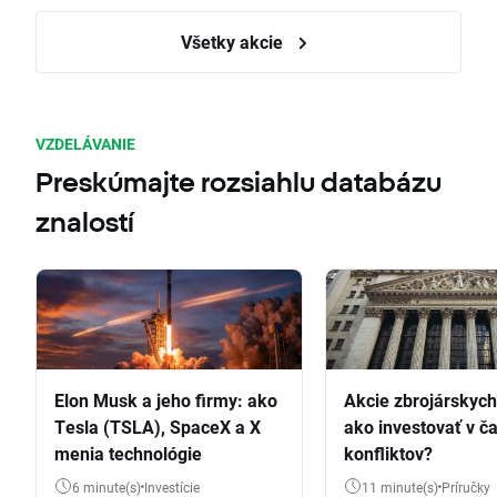
Všetky akcie
VZDELÁVANIE
Preskúmajte rozsiahlu databázu
znalostí
Elon Musk a jeho firmy: ako
Akcie zbrojárskych 
Tesla (TSLA), SpaceX a X
ako investovať v č
menia technológie
konfliktov?
6 minute(s)
Investície
11 minute(s)
Príručky