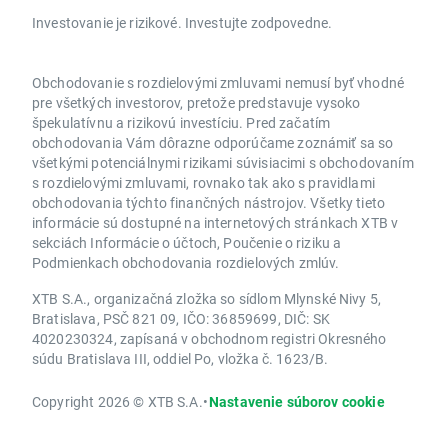
Investovanie je rizikové. Investujte zodpovedne.
Obchodovanie s rozdielovými zmluvami nemusí byť vhodné
pre všetkých investorov, pretože predstavuje vysoko
špekulatívnu a rizikovú investíciu. Pred začatím
obchodovania Vám dôrazne odporúčame zoznámiť sa so
všetkými potenciálnymi rizikami súvisiacimi s obchodovaním
s rozdielovými zmluvami, rovnako tak ako s pravidlami
obchodovania týchto finančných nástrojov. Všetky tieto
informácie sú dostupné na internetových stránkach XTB v
sekciách Informácie o účtoch, Poučenie o riziku a
Podmienkach obchodovania rozdielových zmlúv.
XTB S.A., organizačná zložka so sídlom Mlynské Nivy 5,
Bratislava, PSČ 821 09, IČO: 36859699, DIČ: SK
4020230324, zapísaná v obchodnom registri Okresného
súdu Bratislava III, oddiel Po, vložka č. 1623/B.
Copyright 2026 © XTB S.A.
•
Nastavenie súborov cookie