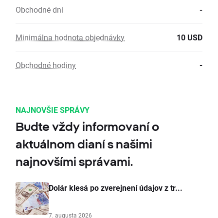
Obchodné dni
-
Minimálna hodnota objednávky
10 USD
Obchodné hodiny
-
NAJNOVŠIE SPRÁVY
Budte vždy informovaní o
aktuálnom dianí s našimi
najnovšími správami.
Dolár klesá po zverejnení údajov z tr...
7. augusta 2026