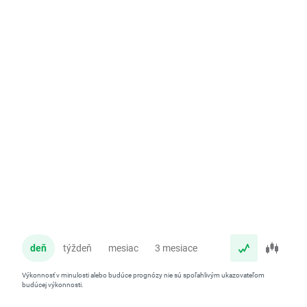
deň
týždeň
mesiac
3 mesiace
rok
Výkonnosť v minulosti alebo budúce prognózy nie sú spoľahlivým ukazovateľom
budúcej výkonnosti.