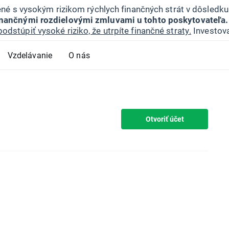
jené s vysokým rizikom rýchlych finančných strát v dôsledk
inančnými rozdielovými zmluvami u tohto poskytovateľa.
podstúpiť vysoké riziko, že utrpíte finančné straty.
Investova
Vzdelávanie
O nás
Otvoriť účet