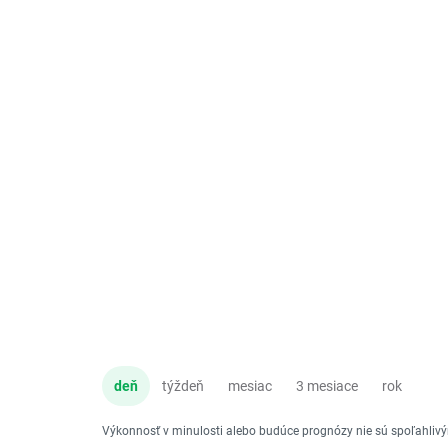
deň
týždeň
mesiac
3 mesiace
rok
Výkonnosť v minulosti alebo budúce prognózy nie sú spoľahli