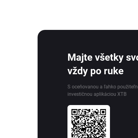
Majte všetky svo
vždy po ruke
S oceňovanou a ľahko použiteľ
investičnou aplikáciou XTB