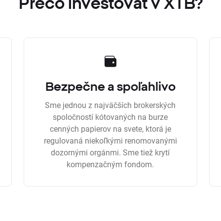
Prečo investovať v XTB?
Bezpečne a spoľahlivo
Sme jednou z najväčších brokerských
spoločností kótovaných na burze
cenných papierov na svete, ktorá je
regulovaná niekoľkými renomovanými
dozornými orgánmi. Sme tiež krytí
kompenzačným fondom.