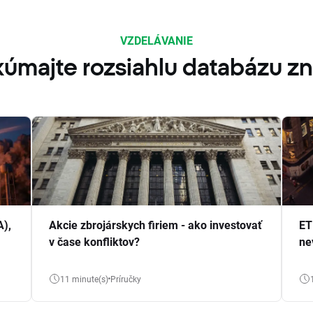
VZDELÁVANIE
úmajte rozsiahlu databázu zn
A),
Akcie zbrojárskych firiem - ako investovať
ET
v čase konfliktov?
ne
11 minute(s)
Príručky