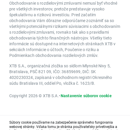
Obchodovanie s rozdielovými zmluvami nemusí byť vhodné
pre všetkých investorov, pretože predstavuje vysoko
špekulatívnu a rizikovú investíciu. Pred začatím
obchodovania Vám dôrazne odporúčame zoznámiť sa so
všetkými potenciálnymi rizikami súvisiacimi s obchodovaním
s rozdielovými zmluvami, rovnako tak ako s pravidlami
obchodovania týchto finančných nástrojov. Všetky tieto
informácie sú dostupné na internetových stránkach XTB v
sekciách Informácie o účtoch, Poučenie o riziku a
Podmienkach obchodovania rozdielových zmlúv.
XTB S.A., organizačná zložka so sídlom Mlynské Nivy 5,
Bratislava, PSČ 821 09, IČO: 36859699, DIČ: SK
4020230324, zapísaná v obchodnom registri Okresného
súdu Bratislava III, oddiel Po, vložka č. 1623/B.
Copyright 2026 © XTB S.A.
•
Nastavenie súborov cookie
Súbory cookie používame na zabezpečenie správneho fungovania
webovej stránky. Vďaka tomu je stránka používateľsky prívetivejšia a