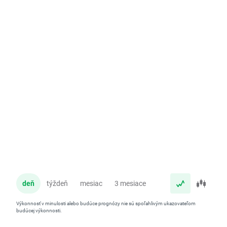
deň
týždeň
mesiac
3 mesiace
rok
Výkonnosť v minulosti alebo budúce prognózy nie sú spoľahlivým ukazovateľom
budúcej výkonnosti.