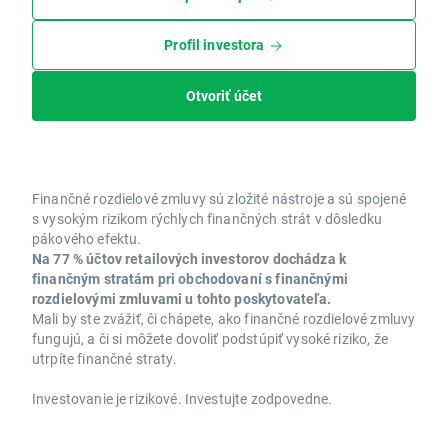
Profil investora
Otvoriť účet
Finančné rozdielové zmluvy sú zložité nástroje a sú spojené
s vysokým rizikom rýchlych finančných strát v dôsledku
pákového efektu.
Na 77 % účtov retailových investorov dochádza k
finančným stratám pri obchodovaní s finančnými
rozdielovými zmluvami u tohto poskytovateľa.
Mali by ste zvážiť, či chápete, ako finančné rozdielové zmluvy
fungujú, a či si môžete dovoliť podstúpiť vysoké riziko, že
utrpíte finančné straty.
Investovanie je rizikové. Investujte zodpovedne.