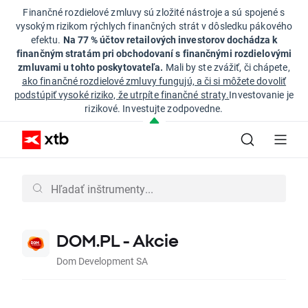
Finančné rozdielové zmluvy sú zložité nástroje a sú spojené s
vysokým rizikom rýchlych finančných strát v dôsledku pákového
efektu.
Na 77 % účtov retailových investorov dochádza k
finančným stratám pri obchodovaní s finančnými rozdielovými
zmluvami u tohto poskytovateľa.
Mali by ste zvážiť, či chápete,
ako finančné rozdielové zmluvy fungujú, a či si môžete dovoliť
podstúpiť vysoké riziko, že utrpíte finančné straty.
Investovanie je
rizikové. Investujte zodpovedne.
DOM.PL - Akcie
Dom Development SA