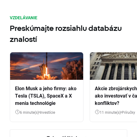
VZDELÁVANIE
Preskúmajte rozsiahlu databázu
znalostí
Elon Musk a jeho firmy: ako
Akcie zbrojárskych 
Tesla (TSLA), SpaceX a X
ako investovať v č
menia technológie
konfliktov?
6 minute(s)
Investície
11 minute(s)
Príručky