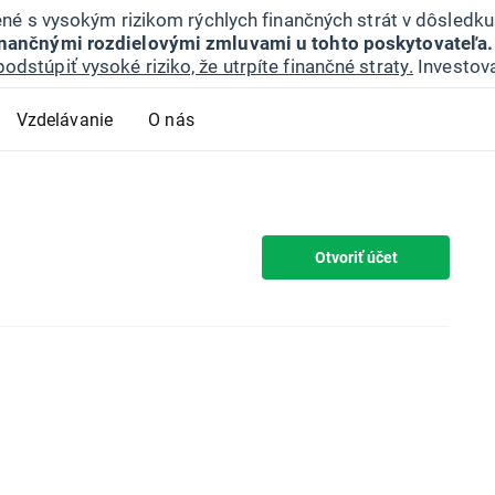
jené s vysokým rizikom rýchlych finančných strát v dôsledk
inančnými rozdielovými zmluvami u tohto poskytovateľa.
podstúpiť vysoké riziko, že utrpíte finančné straty.
Investova
Vzdelávanie
O nás
Otvoriť účet