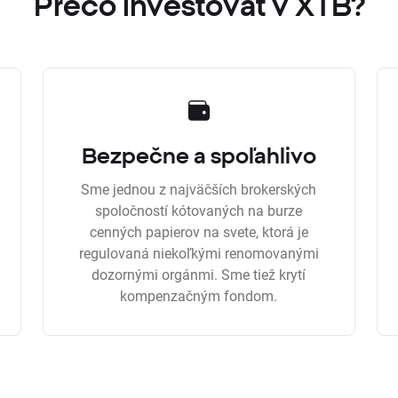
Prečo investovať v XTB?
Bezpečne a spoľahlivo
Sme jednou z najväčších brokerských
spoločností kótovaných na burze
cenných papierov na svete, ktorá je
regulovaná niekoľkými renomovanými
dozornými orgánmi. Sme tiež krytí
kompenzačným fondom.