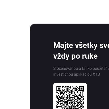
Majte všetky svo
vždy po ruke
S oceňovanou a ľahko použiteľ
investičnou aplikáciou XTB