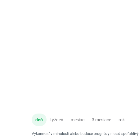
deň
týždeň
mesiac
3 mesiace
rok
Výkonnosť v minulosti alebo budúce prognózy nie sú spoľahli