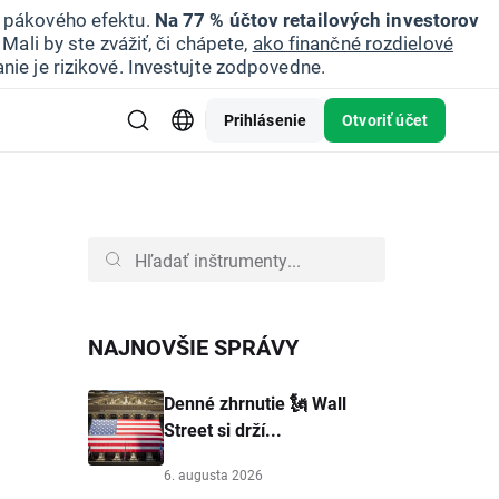
u pákového efektu.
Na 77 % účtov retailových investorov
Mali by ste zvážiť, či chápete,
ako finančné rozdielové
nie je rizikové. Investujte zodpovedne.
Prihlásenie
Otvoriť účet
NAJNOVŠIE SPRÁVY
Denné zhrnutie 🗽 Wall
Street si drží...
6. augusta 2026