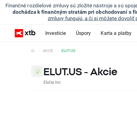
Finančné rozdielové zmluvy sú zložité nástroje a sú spo
dochádza k finančným stratám pri obchodovaní s f
zmluvy fungujú, a či si môžete dovoliť 
Investície
Úspory
Karta a platby
AKCIE
ELUT.US
ELUT.US - Akcie
Elutia Inc