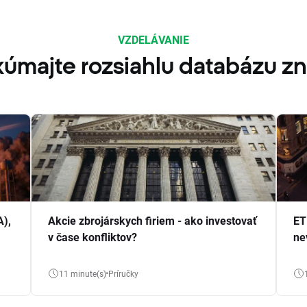
VZDELÁVANIE
úmajte rozsiahlu databázu zn
A),
Akcie zbrojárskych firiem - ako investovať
ET
v čase konfliktov?
ne
11 minute(s)
Príručky