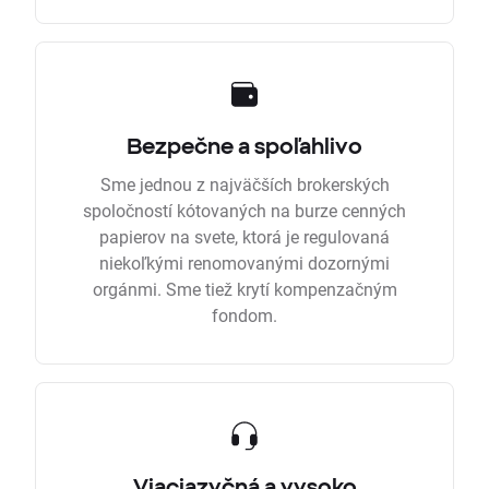
Bezpečne a spoľahlivo
Sme jednou z najväčších brokerských
spoločností kótovaných na burze cenných
papierov na svete, ktorá je regulovaná
niekoľkými renomovanými dozornými
orgánmi. Sme tiež krytí kompenzačným
fondom.
Viacjazyčná a vysoko