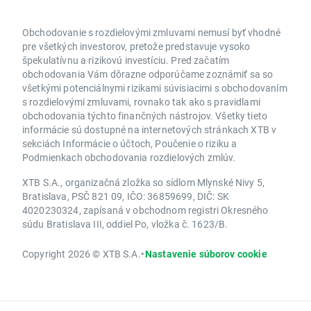
Obchodovanie s rozdielovými zmluvami nemusí byť vhodné
pre všetkých investorov, pretože predstavuje vysoko
špekulatívnu a rizikovú investíciu. Pred začatím
obchodovania Vám dôrazne odporúčame zoznámiť sa so
všetkými potenciálnymi rizikami súvisiacimi s obchodovaním
s rozdielovými zmluvami, rovnako tak ako s pravidlami
obchodovania týchto finančných nástrojov. Všetky tieto
informácie sú dostupné na internetových stránkach XTB v
sekciách Informácie o účtoch, Poučenie o riziku a
Podmienkach obchodovania rozdielových zmlúv.
XTB S.A., organizačná zložka so sídlom Mlynské Nivy 5,
Bratislava, PSČ 821 09, IČO: 36859699, DIČ: SK
4020230324, zapísaná v obchodnom registri Okresného
súdu Bratislava III, oddiel Po, vložka č. 1623/B.
Copyright 2026 © XTB S.A.
•
Nastavenie súborov cookie