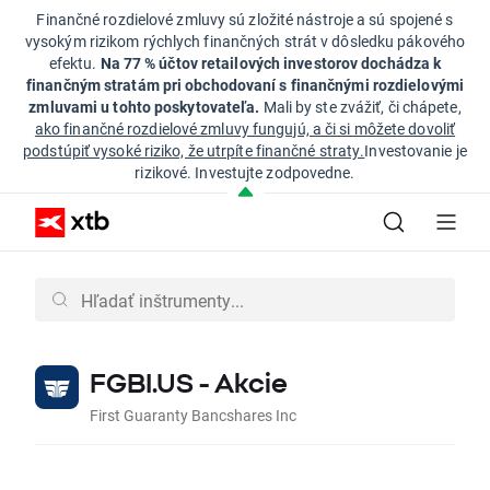
Finančné rozdielové zmluvy sú zložité nástroje a sú spojené s
vysokým rizikom rýchlych finančných strát v dôsledku pákového
efektu.
Na 77 % účtov retailových investorov dochádza k
finančným stratám pri obchodovaní s finančnými rozdielovými
zmluvami u tohto poskytovateľa.
Mali by ste zvážiť, či chápete,
ako finančné rozdielové zmluvy fungujú, a či si môžete dovoliť
podstúpiť vysoké riziko, že utrpíte finančné straty.
Investovanie je
rizikové. Investujte zodpovedne.
FGBI.US - Akcie
First Guaranty Bancshares Inc