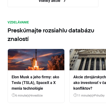
Všetky akcie
VZDELÁVANIE
Preskúmajte rozsiahlu databázu
znalostí
Elon Musk a jeho firmy: ako
Akcie zbrojárskych 
Tesla (TSLA), SpaceX a X
ako investovať v č
menia technológie
konfliktov?
6 minute(s)
Investície
11 minute(s)
Príručky