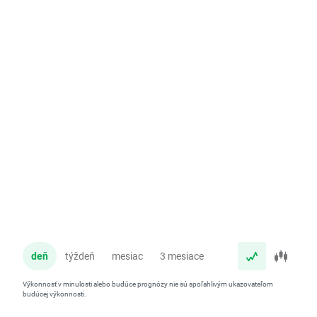
deň
týždeň
mesiac
3 mesiace
rok
Výkonnosť v minulosti alebo budúce prognózy nie sú spoľahlivým ukazovateľom
budúcej výkonnosti.