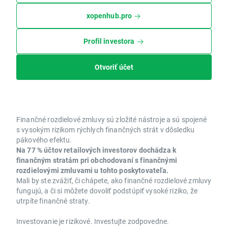
xopenhub.pro
Profil investora
Otvoriť účet
Finančné rozdielové zmluvy sú zložité nástroje a sú spojené
s vysokým rizikom rýchlych finančných strát v dôsledku
pákového efektu.
Na 77 % účtov retailových investorov dochádza k
finančným stratám pri obchodovaní s finančnými
rozdielovými zmluvami u tohto poskytovateľa.
Mali by ste zvážiť, či chápete, ako finančné rozdielové zmluvy
fungujú, a či si môžete dovoliť podstúpiť vysoké riziko, že
utrpíte finančné straty.
Investovanie je rizikové. Investujte zodpovedne.