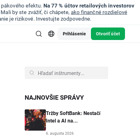
u pákového efektu.
Na 77 % účtov retailových investorov
Mali by ste zvážiť, či chápete,
ako finančné rozdielové
nie je rizikové. Investujte zodpovedne.
Prihlásenie
Otvoriť účet
NAJNOVŠIE SPRÁVY
Tržby SoftBank: Nestačí
Intel a AI na...
6. augusta 2026