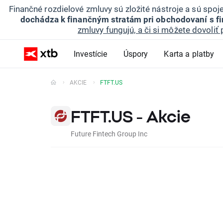
Finančné rozdielové zmluvy sú zložité nástroje a sú spo
dochádza k finančným stratám pri obchodovaní s f
zmluvy fungujú, a či si môžete dovoliť 
Investície
Úspory
Karta a platby
AKCIE
FTFT.US
FTFT.US - Akcie
Future Fintech Group Inc