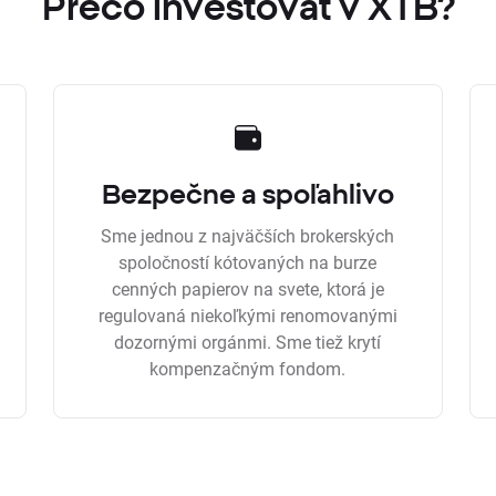
Prečo investovať v XTB?
Bezpečne a spoľahlivo
Sme jednou z najväčších brokerských
spoločností kótovaných na burze
cenných papierov na svete, ktorá je
regulovaná niekoľkými renomovanými
dozornými orgánmi. Sme tiež krytí
kompenzačným fondom.