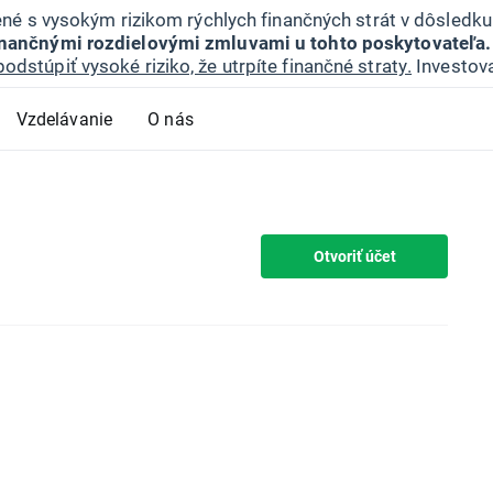
jené s vysokým rizikom rýchlych finančných strát v dôsledk
inančnými rozdielovými zmluvami u tohto poskytovateľa.
podstúpiť vysoké riziko, že utrpíte finančné straty.
Investova
Vzdelávanie
O nás
Otvoriť účet