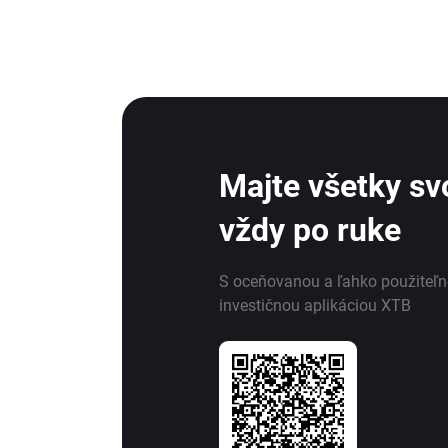
Majte všetky svo
vždy po ruke
S oceňovanou a ľahko použiteľ
investičnou aplikáciou XTB