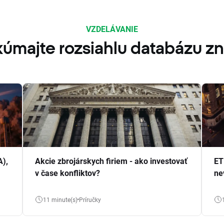
VZDELÁVANIE
úmajte rozsiahlu databázu zn
A),
Akcie zbrojárskych firiem - ako investovať
ET
v čase konfliktov?
ne
11 minute(s)
Príručky