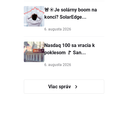
🚨☀️Je solárny boom na
konci? SolarEdge...
6. augusta 2026
Nasdaq 100 sa vracia k
poklesom 🚩 San...
6. augusta 2026
Viac správ