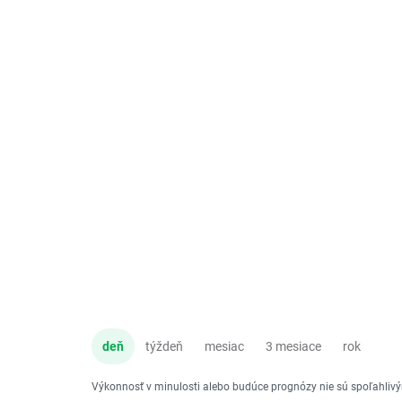
deň
týždeň
mesiac
3 mesiace
rok
Výkonnosť v minulosti alebo budúce prognózy nie sú spoľahli