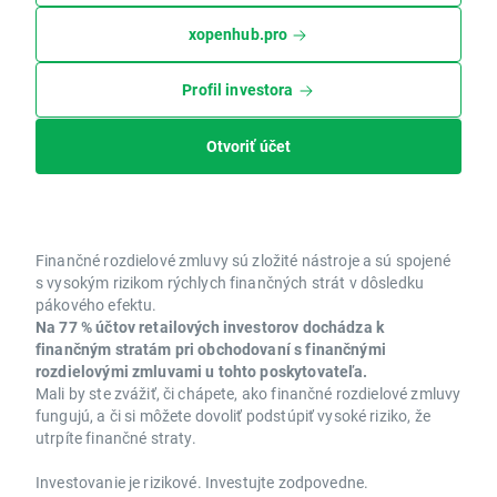
xopenhub.pro
Profil investora
Otvoriť účet
Finančné rozdielové zmluvy sú zložité nástroje a sú spojené
s vysokým rizikom rýchlych finančných strát v dôsledku
pákového efektu.
Na 77 % účtov retailových investorov dochádza k
finančným stratám pri obchodovaní s finančnými
rozdielovými zmluvami u tohto poskytovateľa.
Mali by ste zvážiť, či chápete, ako finančné rozdielové zmluvy
fungujú, a či si môžete dovoliť podstúpiť vysoké riziko, že
utrpíte finančné straty.
Investovanie je rizikové. Investujte zodpovedne.