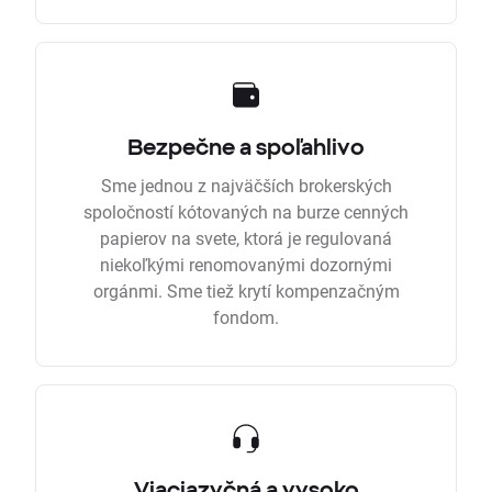
Bezpečne a spoľahlivo
Sme jednou z najväčších brokerských
spoločností kótovaných na burze cenných
papierov na svete, ktorá je regulovaná
niekoľkými renomovanými dozornými
orgánmi. Sme tiež krytí kompenzačným
fondom.
Viacjazyčná a vysoko