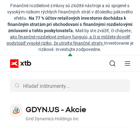
Finančné rozdielové zmluvy sú zložité nástroje a sú spojené s
vysokým rizikom rýchlych finančných strát v dôsledku pákového
efektu.
Na 77 % účtov retailových investorov dochádza k
finančným stratám pri obchodovaní s finančnými rozdielovými
zmluvami u tohto poskytovateľa.
Mali by ste zvážiť, či chápete,
ako finančné rozdielové zmluvy fungujú, a či si môžete dovoliť
podstúpiť vysoké riziko, že utrpíte finančné straty.
Investovanie je
rizikové. Investujte zodpovedne.
GDYN.US - Akcie
Grid Dynamics Holdings Inc