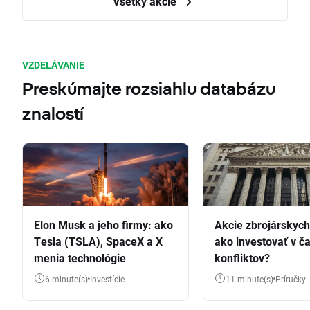
Všetky akcie
VZDELÁVANIE
Preskúmajte rozsiahlu databázu
znalostí
Elon Musk a jeho firmy: ako
Akcie zbrojárskych 
Tesla (TSLA), SpaceX a X
ako investovať v č
menia technológie
konfliktov?
6 minute(s)
Investície
11 minute(s)
Príručky