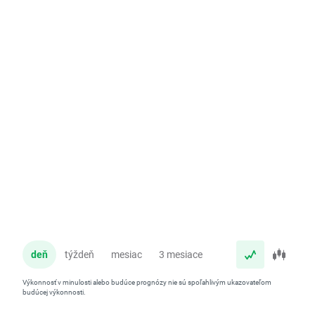
deň
týždeň
mesiac
3 mesiace
rok
Výkonnosť v minulosti alebo budúce prognózy nie sú spoľahlivým ukazovateľom
budúcej výkonnosti.