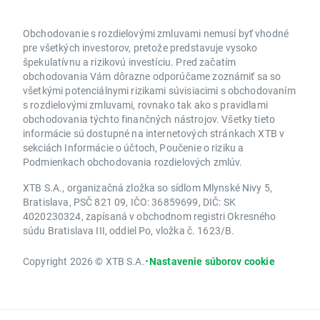
Obchodovanie s rozdielovými zmluvami nemusí byť vhodné
pre všetkých investorov, pretože predstavuje vysoko
špekulatívnu a rizikovú investíciu. Pred začatím
obchodovania Vám dôrazne odporúčame zoznámiť sa so
všetkými potenciálnymi rizikami súvisiacimi s obchodovaním
s rozdielovými zmluvami, rovnako tak ako s pravidlami
obchodovania týchto finančných nástrojov. Všetky tieto
informácie sú dostupné na internetových stránkach XTB v
sekciách Informácie o účtoch, Poučenie o riziku a
Podmienkach obchodovania rozdielových zmlúv.
XTB S.A., organizačná zložka so sídlom Mlynské Nivy 5,
Bratislava, PSČ 821 09, IČO: 36859699, DIČ: SK
4020230324, zapísaná v obchodnom registri Okresného
súdu Bratislava III, oddiel Po, vložka č. 1623/B.
Copyright 2026 © XTB S.A.
•
Nastavenie súborov cookie