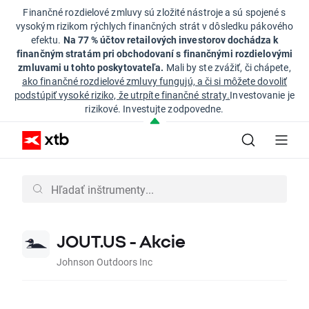
Finančné rozdielové zmluvy sú zložité nástroje a sú spojené s
vysokým rizikom rýchlych finančných strát v dôsledku pákového
efektu.
Na 77 % účtov retailových investorov dochádza k
finančným stratám pri obchodovaní s finančnými rozdielovými
zmluvami u tohto poskytovateľa.
Mali by ste zvážiť, či chápete,
ako finančné rozdielové zmluvy fungujú, a či si môžete dovoliť
podstúpiť vysoké riziko, že utrpíte finančné straty.
Investovanie je
rizikové. Investujte zodpovedne.
JOUT.US - Akcie
Johnson Outdoors Inc