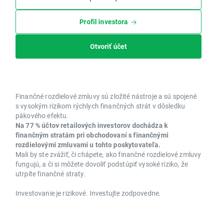
Profil investora
Otvoriť účet
Finančné rozdielové zmluvy sú zložité nástroje a sú spojené
s vysokým rizikom rýchlych finančných strát v dôsledku
pákového efektu.
Na 77 % účtov retailových investorov dochádza k
finančným stratám pri obchodovaní s finančnými
rozdielovými zmluvami u tohto poskytovateľa.
Mali by ste zvážiť, či chápete, ako finančné rozdielové zmluvy
fungujú, a či si môžete dovoliť podstúpiť vysoké riziko, že
utrpíte finančné straty.
Investovanie je rizikové. Investujte zodpovedne.