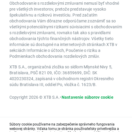
Obchodovanie s rozdielovými zmluvami nemusí byť vhodné
pre všetkých investorov, pretože predstavuje vysoko
špekulatívnu a rizikovú investíciu. Pred začatím
obchodovania Vám dôrazne odporúčame zoznámiť sa so
všetkými potenciálnymi rizikami súvisiacimi s obchodovaním
s rozdielovými zmluvami, rovnako tak ako s pravidlami
obchodovania týchto finančných nástrojov. Všetky tieto
informácie sú dostupné na internetových stránkach XTB v
sekciách Informácie o účtoch, Poučenie o riziku a
Podmienkach obchodovania rozdielových zmlúv.
XTB S.A., organizačná zložka so sídlom Mlynské Nivy 5,
Bratislava, PSČ 821 09, IČO: 36859699, DIČ: SK
4020230324, zapísaná v obchodnom registri Okresného
súdu Bratislava III, oddiel Po, vložka č. 1623/B.
Copyright 2026 © XTB S.A.
•
Nastavenie súborov cookie
Súbory cookie používame na zabezpečenie správneho fungovania
webovej stránky. Vďaka tomu je stránka používateľsky prívetivejšia a