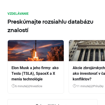
VZDELÁVANIE
Preskúmajte rozsiahlu databázu
znalostí
Elon Musk a jeho firmy: ako
Akcie zbrojárskych 
Tesla (TSLA), SpaceX a X
ako investovať v č
menia technológie
konfliktov?
6 minute(s)
Investície
11 minute(s)
Príručky