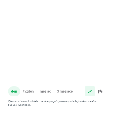
deň
týždeň
mesiac
3 mesiace
rok
Výkonnosť v minulosti alebo budúce prognózy nie sú spoľahlivým ukazovateľom
budúcej výkonnosti.