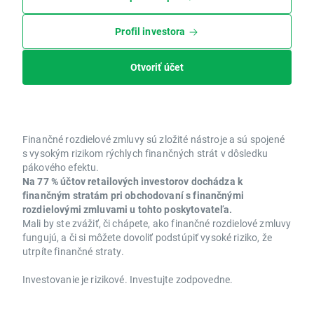
Profil investora
Otvoriť účet
Finančné rozdielové zmluvy sú zložité nástroje a sú spojené
s vysokým rizikom rýchlych finančných strát v dôsledku
pákového efektu.
Na 77 % účtov retailových investorov dochádza k
finančným stratám pri obchodovaní s finančnými
rozdielovými zmluvami u tohto poskytovateľa.
Mali by ste zvážiť, či chápete, ako finančné rozdielové zmluvy
fungujú, a či si môžete dovoliť podstúpiť vysoké riziko, že
utrpíte finančné straty.
Investovanie je rizikové. Investujte zodpovedne.