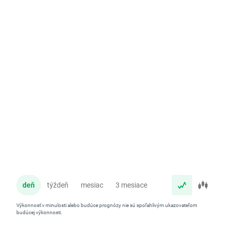
deň
týždeň
mesiac
3 mesiace
rok
Výkonnosť v minulosti alebo budúce prognózy nie sú spoľahlivým ukazovateľom
budúcej výkonnosti.