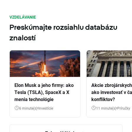
VZDELÁVANIE
Preskúmajte rozsiahlu databázu
znalostí
Elon Musk a jeho firmy: ako
Akcie zbrojárskych 
Tesla (TSLA), SpaceX a X
ako investovať v č
menia technológie
konfliktov?
6 minute(s)
Investície
11 minute(s)
Príručky