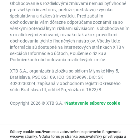
Obchodovanie s rozdielovými zmluvami nemusí byť vhodné
pre všetkých investorov, pretože predstavuje vysoko
špekulatívnu a rizikovú investíciu. Pred začatím
obchodovania Vám dôrazne odporúčame zoznámiť sa so
všetkými potenciálnymi rizikami súvisiacimi s obchodovaním
s rozdielovými zmluvami, rovnako tak ako s pravidlami
obchodovania týchto finančných nástrojov. Všetky tieto
informácie sú dostupné na internetových stránkach XTB v
sekciách Informácie o účtoch, Poučenie o riziku a
Podmienkach obchodovania rozdielových zmlúv.
XTB S.A., organizačná zložka so sídlom Mlynské Nivy 5,
Bratislava, PSČ 821 09, IČO: 36859699, DIČ: SK
4020230324, zapísaná v obchodnom registri Okresného
súdu Bratislava III, oddiel Po, vložka č. 1623/B.
Copyright 2026 © XTB S.A.
•
Nastavenie súborov cookie
Súbory cookie používame na zabezpečenie správneho fungovania
webovej stránky. Vďaka tomu je stránka používateľsky prívetivejšia a