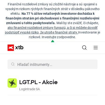
Finančné rozdielové zmluvy sú zložité nástroje a sú spojené s
vysokým rizikom rýchlych finančných strát v dôsledku pákového
efektu.
Na 77 % účtov retailových investorov dochádza k
finančným stratám pri obchodovaní s finančnými rozdielovými
zmluvami u tohto poskytovateľa.
Mali by ste zvážiť, či chápete,
ako finančné rozdielové zmluvy fungujú, a či si môžete dovoliť
podstúpiť vysoké riziko, že utrpíte finančné straty.
Investovanie je
rizikové. Investujte zodpovedne.
LGT.PL - Akcie
Logintrade SA