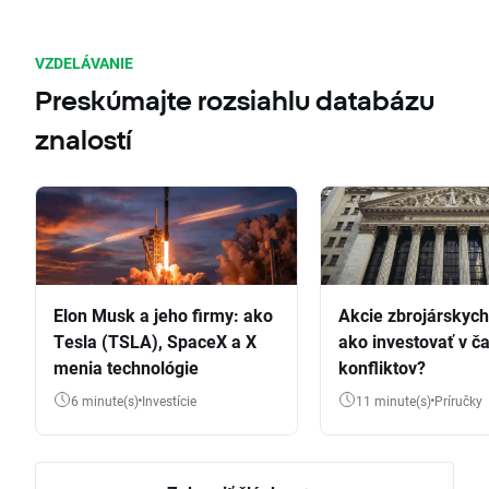
VZDELÁVANIE
Preskúmajte rozsiahlu databázu
znalostí
Elon Musk a jeho firmy: ako
Akcie zbrojárskych 
Tesla (TSLA), SpaceX a X
ako investovať v č
menia technológie
konfliktov?
6 minute(s)
Investície
11 minute(s)
Príručky