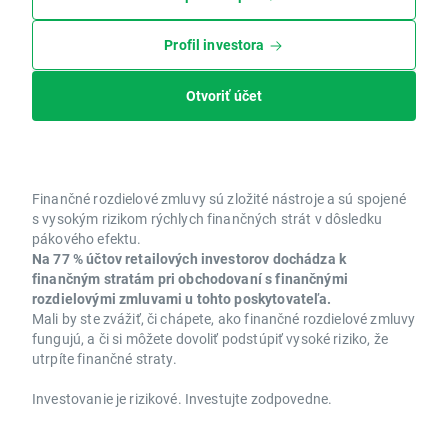
Profil investora
Otvoriť účet
Finančné rozdielové zmluvy sú zložité nástroje a sú spojené
s vysokým rizikom rýchlych finančných strát v dôsledku
pákového efektu.
Na 77 % účtov retailových investorov dochádza k
finančným stratám pri obchodovaní s finančnými
rozdielovými zmluvami u tohto poskytovateľa.
Mali by ste zvážiť, či chápete, ako finančné rozdielové zmluvy
fungujú, a či si môžete dovoliť podstúpiť vysoké riziko, že
utrpíte finančné straty.
Investovanie je rizikové. Investujte zodpovedne.