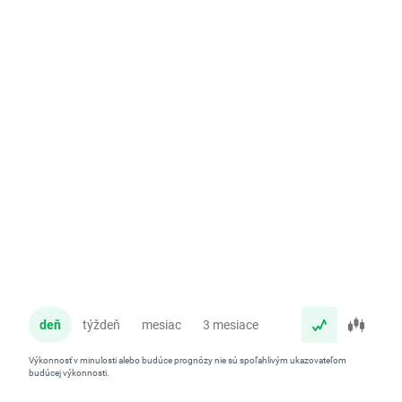
deň
týždeň
mesiac
3 mesiace
rok
Výkonnosť v minulosti alebo budúce prognózy nie sú spoľahlivým ukazovateľom
budúcej výkonnosti.