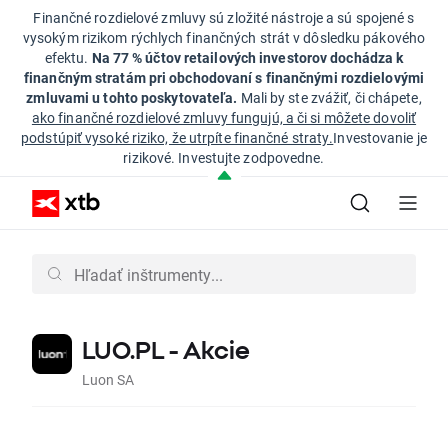
Finančné rozdielové zmluvy sú zložité nástroje a sú spojené s
vysokým rizikom rýchlych finančných strát v dôsledku pákového
efektu.
Na 77 % účtov retailových investorov dochádza k
finančným stratám pri obchodovaní s finančnými rozdielovými
zmluvami u tohto poskytovateľa.
Mali by ste zvážiť, či chápete,
ako finančné rozdielové zmluvy fungujú, a či si môžete dovoliť
podstúpiť vysoké riziko, že utrpíte finančné straty.
Investovanie je
rizikové. Investujte zodpovedne.
LUO.PL - Akcie
Luon SA