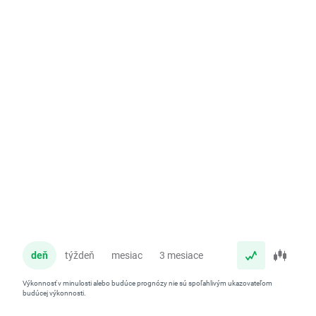
deň
týždeň
mesiac
3 mesiace
rok
Výkonnosť v minulosti alebo budúce prognózy nie sú spoľahlivým ukazovateľom
budúcej výkonnosti.