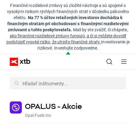
Finančné rozdielové zmluvy sú zložité nástroje a sú spojené s
vysokým rizikom rýchlych finančných strát v dôsledku pákového
efektu.
Na 77 % účtov retailových investorov dochádza k
finančným stratám pri obchodovaní s finančnými rozdielovými
zmluvami u tohto poskytovateľa.
Mali by ste zvážiť, či chápete,
ako finančné rozdielové zmluvy fungujú, a či si môžete dovoliť
podstúpiť vysoké riziko, že utrpíte finančné straty.
Investovanie je
rizikové. Investujte zodpovedne.
OPAL.US - Akcie
Opal Fuels Inc