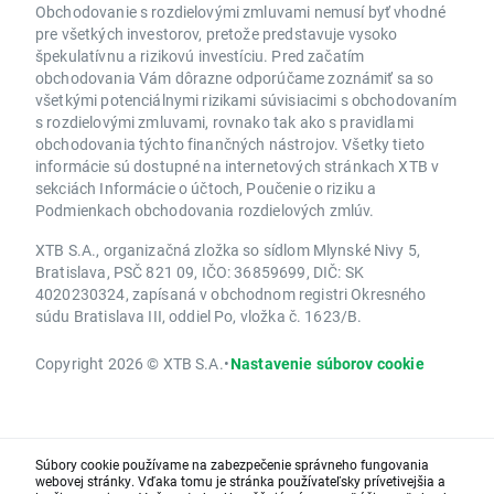
Obchodovanie s rozdielovými zmluvami nemusí byť vhodné
pre všetkých investorov, pretože predstavuje vysoko
špekulatívnu a rizikovú investíciu. Pred začatím
obchodovania Vám dôrazne odporúčame zoznámiť sa so
všetkými potenciálnymi rizikami súvisiacimi s obchodovaním
s rozdielovými zmluvami, rovnako tak ako s pravidlami
obchodovania týchto finančných nástrojov. Všetky tieto
informácie sú dostupné na internetových stránkach XTB v
sekciách Informácie o účtoch, Poučenie o riziku a
Podmienkach obchodovania rozdielových zmlúv.
XTB S.A., organizačná zložka so sídlom Mlynské Nivy 5,
Bratislava, PSČ 821 09, IČO: 36859699, DIČ: SK
4020230324, zapísaná v obchodnom registri Okresného
súdu Bratislava III, oddiel Po, vložka č. 1623/B.
Copyright 2026 © XTB S.A.
•
Nastavenie súborov cookie
Súbory cookie používame na zabezpečenie správneho fungovania
webovej stránky. Vďaka tomu je stránka používateľsky prívetivejšia a