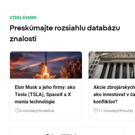
VZDELÁVANIE
Preskúmajte rozsiahlu databázu
znalostí
Elon Musk a jeho firmy: ako
Akcie zbrojárskych 
Tesla (TSLA), SpaceX a X
ako investovať v č
menia technológie
konfliktov?
6 minute(s)
Investície
11 minute(s)
Príručky