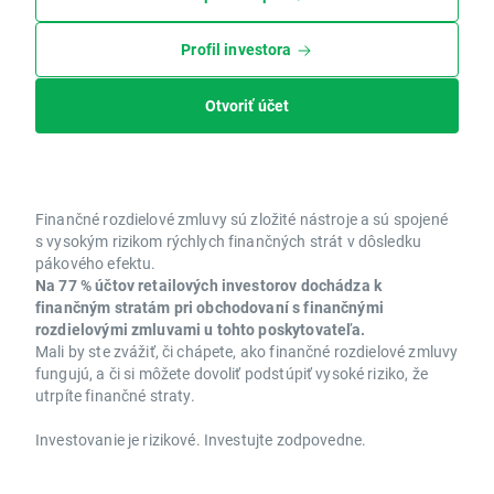
Profil investora
Otvoriť účet
Finančné rozdielové zmluvy sú zložité nástroje a sú spojené
s vysokým rizikom rýchlych finančných strát v dôsledku
pákového efektu.
Na 77 % účtov retailových investorov dochádza k
finančným stratám pri obchodovaní s finančnými
rozdielovými zmluvami u tohto poskytovateľa.
Mali by ste zvážiť, či chápete, ako finančné rozdielové zmluvy
fungujú, a či si môžete dovoliť podstúpiť vysoké riziko, že
utrpíte finančné straty.
Investovanie je rizikové. Investujte zodpovedne.