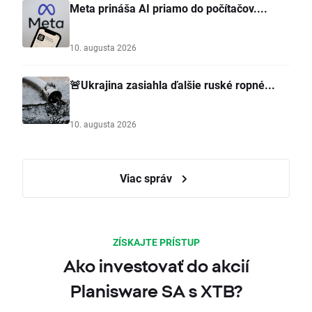
Meta prináša AI priamo do počítačov....
10. augusta 2026
🚨Ukrajina zasiahla ďalšie ruské ropné...
10. augusta 2026
Viac správ
ZÍSKAJTE PRÍSTUP
Ako investovať do akcií
Planisware SA s XTB?