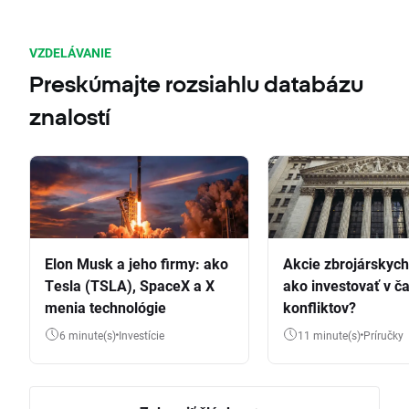
VZDELÁVANIE
Preskúmajte rozsiahlu databázu
znalostí
Elon Musk a jeho firmy: ako
Akcie zbrojárskych 
Tesla (TSLA), SpaceX a X
ako investovať v č
menia technológie
konfliktov?
6 minute(s)
Investície
11 minute(s)
Príručky