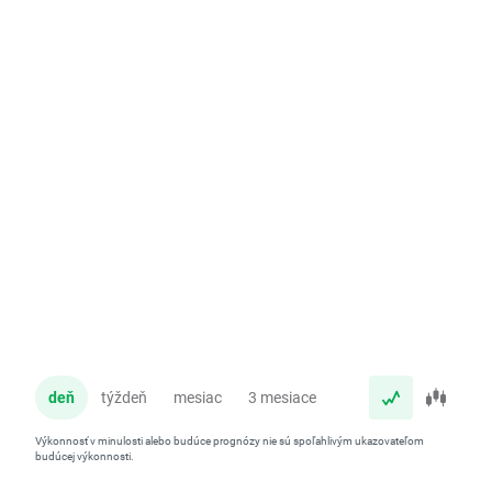
deň
týždeň
mesiac
3 mesiace
rok
Výkonnosť v minulosti alebo budúce prognózy nie sú spoľahlivým ukazovateľom
budúcej výkonnosti.