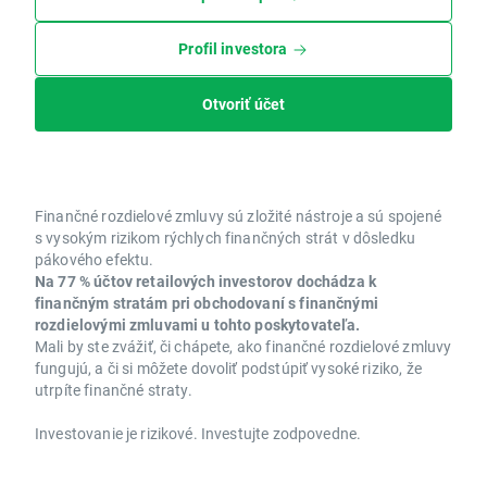
Profil investora
Otvoriť účet
Finančné rozdielové zmluvy sú zložité nástroje a sú spojené
s vysokým rizikom rýchlych finančných strát v dôsledku
pákového efektu.
Na 77 % účtov retailových investorov dochádza k
finančným stratám pri obchodovaní s finančnými
rozdielovými zmluvami u tohto poskytovateľa.
Mali by ste zvážiť, či chápete, ako finančné rozdielové zmluvy
fungujú, a či si môžete dovoliť podstúpiť vysoké riziko, že
utrpíte finančné straty.
Investovanie je rizikové. Investujte zodpovedne.