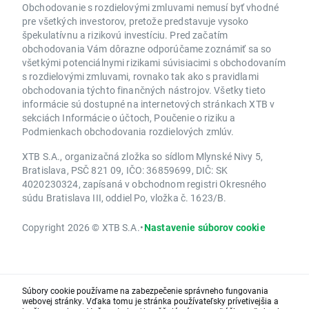
Obchodovanie s rozdielovými zmluvami nemusí byť vhodné
pre všetkých investorov, pretože predstavuje vysoko
špekulatívnu a rizikovú investíciu. Pred začatím
obchodovania Vám dôrazne odporúčame zoznámiť sa so
všetkými potenciálnymi rizikami súvisiacimi s obchodovaním
s rozdielovými zmluvami, rovnako tak ako s pravidlami
obchodovania týchto finančných nástrojov. Všetky tieto
informácie sú dostupné na internetových stránkach XTB v
sekciách Informácie o účtoch, Poučenie o riziku a
Podmienkach obchodovania rozdielových zmlúv.
XTB S.A., organizačná zložka so sídlom Mlynské Nivy 5,
Bratislava, PSČ 821 09, IČO: 36859699, DIČ: SK
4020230324, zapísaná v obchodnom registri Okresného
súdu Bratislava III, oddiel Po, vložka č. 1623/B.
Copyright 2026 © XTB S.A.
•
Nastavenie súborov cookie
Súbory cookie používame na zabezpečenie správneho fungovania
webovej stránky. Vďaka tomu je stránka používateľsky prívetivejšia a