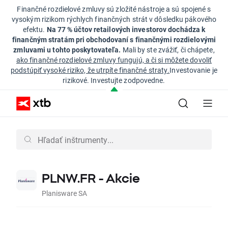
Finančné rozdielové zmluvy sú zložité nástroje a sú spojené s
vysokým rizikom rýchlych finančných strát v dôsledku pákového
efektu.
Na 77 % účtov retailových investorov dochádza k
finančným stratám pri obchodovaní s finančnými rozdielovými
zmluvami u tohto poskytovateľa.
Mali by ste zvážiť, či chápete,
ako finančné rozdielové zmluvy fungujú, a či si môžete dovoliť
podstúpiť vysoké riziko, že utrpíte finančné straty.
Investovanie je
rizikové. Investujte zodpovedne.
PLNW.FR - Akcie
Planisware SA