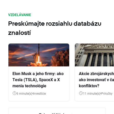
VZDELÁVANIE
Preskúmajte rozsiahlu databázu
znalostí
Elon Musk a jeho firmy: ako
Akcie zbrojárskych 
Tesla (TSLA), SpaceX a X
ako investovať v č
menia technológie
konfliktov?
6 minute(s)
Investície
11 minute(s)
Príručky