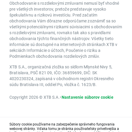
Obchodovanie s rozdielovými zmluvami nemusí byť vhodné
pre všetkých investorov, pretože predstavuje vysoko
špekulatívnu a rizikovú investíciu. Pred začatím
obchodovania Vám dôrazne odporúčame zoznámiť sa so
všetkými potenciálnymi rizikami súvisiacimi s obchodovaním
s rozdielovými zmluvami, rovnako tak ako s pravidlami
obchodovania týchto finančných nástrojov. Všetky tieto
informácie sú dostupné na internetových stránkach XTB v
sekciách Informácie o účtoch, Poučenie o riziku a
Podmienkach obchodovania rozdielových zmlúv.
XTB S.A., organizačná zložka so sídlom Mlynské Nivy 5,
Bratislava, PSČ 821 09, IČO: 36859699, DIČ: SK
4020230324, zapísaná v obchodnom registri Okresného
súdu Bratislava III, oddiel Po, vložka č. 1623/B.
Copyright 2026 © XTB S.A.
•
Nastavenie súborov cookie
Súbory cookie používame na zabezpečenie správneho fungovania
webovej stránky. Vďaka tomu je stránka používateľsky prívetivejšia a