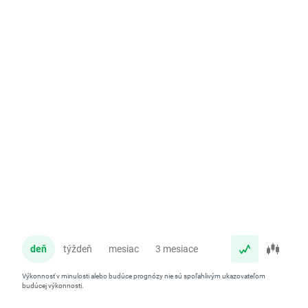
deň
týždeň
mesiac
3 mesiace
rok
Výkonnosť v minulosti alebo budúce prognózy nie sú spoľahlivým ukazovateľom
budúcej výkonnosti.