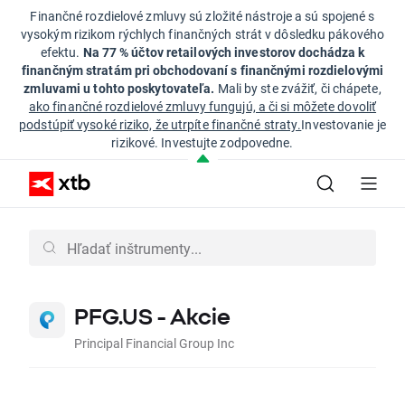
Finančné rozdielové zmluvy sú zložité nástroje a sú spojené s
vysokým rizikom rýchlych finančných strát v dôsledku pákového
efektu.
Na 77 % účtov retailových investorov dochádza k
finančným stratám pri obchodovaní s finančnými rozdielovými
zmluvami u tohto poskytovateľa.
Mali by ste zvážiť, či chápete,
ako finančné rozdielové zmluvy fungujú, a či si môžete dovoliť
podstúpiť vysoké riziko, že utrpíte finančné straty.
Investovanie je
rizikové. Investujte zodpovedne.
PFG.US - Akcie
Principal Financial Group Inc