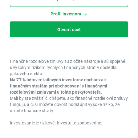
Profil investora
Otvoriť účet
Finančné rozdielové zmluvy sú zložité nástroje a sú spojené
s vysokým rizikom rýchlych finančných strát v dôsledku
pákového efektu.
Na 77 % účtov retailových investorov dochádza k
finančným stratám pri obchodovaní s finančnými
rozdielovými zmluvami u tohto poskytovateľa.
Mali by ste zvážiť, či chápete, ako finančné rozdielové zmluvy
fungujú, a či si môžete dovoliť podstúpiť vysoké riziko, že
utrpíte finančné straty.
Investovanie je rizikové. Investujte zodpovedne.