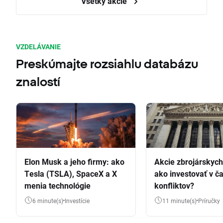
Všetky akcie
VZDELÁVANIE
Preskúmajte rozsiahlu databázu
znalostí
Elon Musk a jeho firmy: ako
Akcie zbrojárskych 
Tesla (TSLA), SpaceX a X
ako investovať v č
menia technológie
konfliktov?
6 minute(s)
Investície
11 minute(s)
Príručky