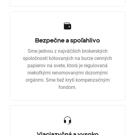
Bezpečne a spoľahlivo
Sme jednou z najväčších brokerských
spoločností kótovaných na burze cenných
papierov na svete, ktorá je regulovaná
niekoľkými renomovanými dozornými
orgánmi. Sme tiež krytí kompenzačným
fondom.
Viacjazyčná a vysoko