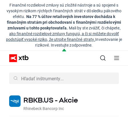
Finančné rozdielové zmluvy sú zložité nástroje a sú spojené s
vysokým rizikom rýchlych finančných strát v dôsledku pákového
efektu.
Na 77 % účtov retailových investorov dochádza k
finančným stratám pri obchodovaní s finančnými rozdielovými
zmluvami u tohto poskytovateľa.
Mali by ste zvážiť, či chápete,
ako finančné rozdielové zmluvy fungujú, a či si môžete dovoliť
podstúpiť vysoké riziko, že utrpíte finančné straty.
Investovanie je
rizikové. Investujte zodpovedne.
RBKB.US - Akcie
Rhinebeck Bancorp Inc