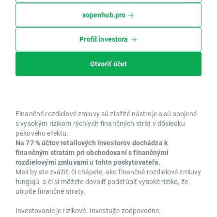
xopenhub.pro
Profil investora
Otvoriť účet
Finančné rozdielové zmluvy sú zložité nástroje a sú spojené
s vysokým rizikom rýchlych finančných strát v dôsledku
pákového efektu.
Na 77 % účtov retailových investorov dochádza k
finančným stratám pri obchodovaní s finančnými
rozdielovými zmluvami u tohto poskytovateľa.
Mali by ste zvážiť, či chápete, ako finančné rozdielové zmluvy
fungujú, a či si môžete dovoliť podstúpiť vysoké riziko, že
utrpíte finančné straty.
Investovanie je rizikové. Investujte zodpovedne.