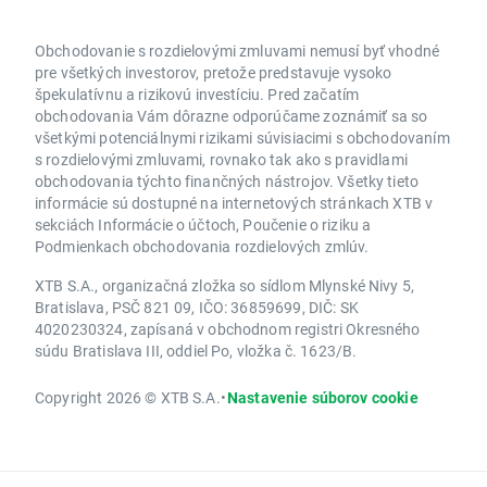
Obchodovanie s rozdielovými zmluvami nemusí byť vhodné
pre všetkých investorov, pretože predstavuje vysoko
špekulatívnu a rizikovú investíciu. Pred začatím
obchodovania Vám dôrazne odporúčame zoznámiť sa so
všetkými potenciálnymi rizikami súvisiacimi s obchodovaním
s rozdielovými zmluvami, rovnako tak ako s pravidlami
obchodovania týchto finančných nástrojov. Všetky tieto
informácie sú dostupné na internetových stránkach XTB v
sekciách Informácie o účtoch, Poučenie o riziku a
Podmienkach obchodovania rozdielových zmlúv.
XTB S.A., organizačná zložka so sídlom Mlynské Nivy 5,
Bratislava, PSČ 821 09, IČO: 36859699, DIČ: SK
4020230324, zapísaná v obchodnom registri Okresného
súdu Bratislava III, oddiel Po, vložka č. 1623/B.
Copyright 2026 © XTB S.A.
•
Nastavenie súborov cookie