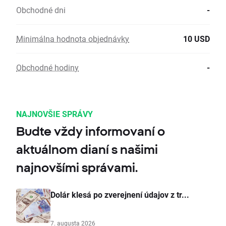
Obchodné dni
-
Minimálna hodnota objednávky
10 USD
Obchodné hodiny
-
NAJNOVŠIE SPRÁVY
Budte vždy informovaní o
aktuálnom dianí s našimi
najnovšími správami.
Dolár klesá po zverejnení údajov z tr...
7. augusta 2026