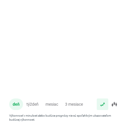
deň
týždeň
mesiac
3 mesiace
rok
Výkonnosť v minulosti alebo budúce prognózy nie sú spoľahlivým ukazovateľom
budúcej výkonnosti.