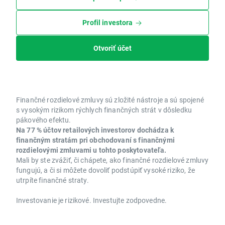
Profil investora
Otvoriť účet
Finančné rozdielové zmluvy sú zložité nástroje a sú spojené
s vysokým rizikom rýchlych finančných strát v dôsledku
pákového efektu.
Na 77 % účtov retailových investorov dochádza k
finančným stratám pri obchodovaní s finančnými
rozdielovými zmluvami u tohto poskytovateľa.
Mali by ste zvážiť, či chápete, ako finančné rozdielové zmluvy
fungujú, a či si môžete dovoliť podstúpiť vysoké riziko, že
utrpíte finančné straty.
Investovanie je rizikové. Investujte zodpovedne.