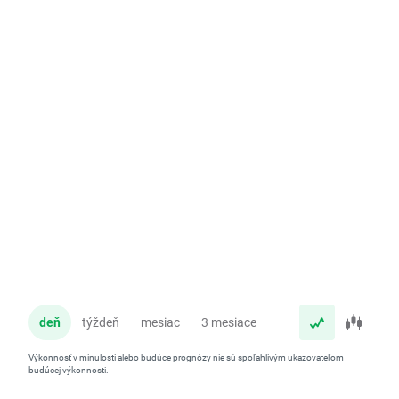
deň
týždeň
mesiac
3 mesiace
rok
Výkonnosť v minulosti alebo budúce prognózy nie sú spoľahlivým ukazovateľom
budúcej výkonnosti.