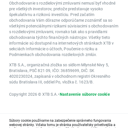
Obchodovanie s rozdielovými zmluvami nemusí byť vhodné
pre všetkých investorov, pretože predstavuje vysoko
špekulatívnu a rizikovú investíciu. Pred začatím
obchodovania Vám dôrazne odporúčame zoznámiť sa so
všetkými potenciálnymi rizikami súvisiacimi s obchodovaním
s rozdielovými zmluvami, rovnako tak ako s pravidlami
obchodovania týchto finančných nástrojov. Všetky tieto
informácie sú dostupné na internetových stránkach XTB v
sekciách Informácie o účtoch, Poučenie o riziku a
Podmienkach obchodovania rozdielových zmlúv.
XTB S.A., organizačná zložka so sídlom Mlynské Nivy 5,
Bratislava, PSČ 821 09, IČO: 36859699, DIČ: SK
4020230324, zapísaná v obchodnom registri Okresného
súdu Bratislava III, oddiel Po, vložka č. 1623/B.
Copyright 2026 © XTB S.A.
•
Nastavenie súborov cookie
Súbory cookie používame na zabezpečenie správneho fungovania
webovej stránky. Vďaka tomu je stránka používateľsky prívetivejšia a