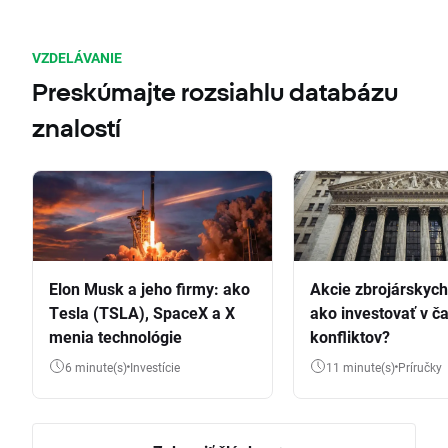
VZDELÁVANIE
Preskúmajte rozsiahlu databázu
znalostí
Elon Musk a jeho firmy: ako
Akcie zbrojárskych 
Tesla (TSLA), SpaceX a X
ako investovať v č
menia technológie
konfliktov?
6 minute(s)
Investície
11 minute(s)
Príručky