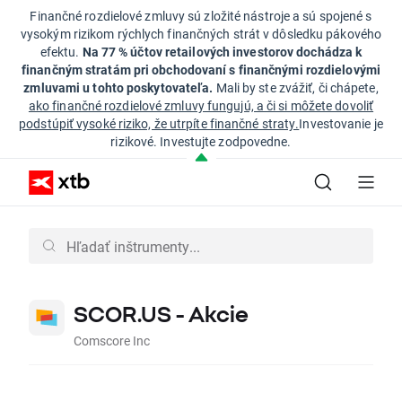
Finančné rozdielové zmluvy sú zložité nástroje a sú spojené s
vysokým rizikom rýchlych finančných strát v dôsledku pákového
efektu.
Na 77 % účtov retailových investorov dochádza k
finančným stratám pri obchodovaní s finančnými rozdielovými
zmluvami u tohto poskytovateľa.
Mali by ste zvážiť, či chápete,
ako finančné rozdielové zmluvy fungujú, a či si môžete dovoliť
podstúpiť vysoké riziko, že utrpíte finančné straty.
Investovanie je
rizikové. Investujte zodpovedne.
SCOR.US - Akcie
Comscore Inc