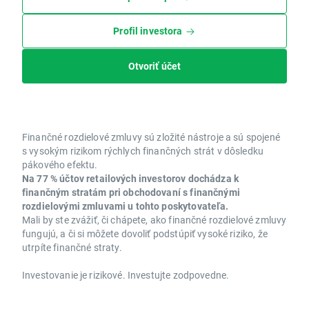
Profil investora
Otvoriť účet
Finančné rozdielové zmluvy sú zložité nástroje a sú spojené
s vysokým rizikom rýchlych finančných strát v dôsledku
pákového efektu.
Na 77 % účtov retailových investorov dochádza k
finančným stratám pri obchodovaní s finančnými
rozdielovými zmluvami u tohto poskytovateľa.
Mali by ste zvážiť, či chápete, ako finančné rozdielové zmluvy
fungujú, a či si môžete dovoliť podstúpiť vysoké riziko, že
utrpíte finančné straty.
Investovanie je rizikové. Investujte zodpovedne.