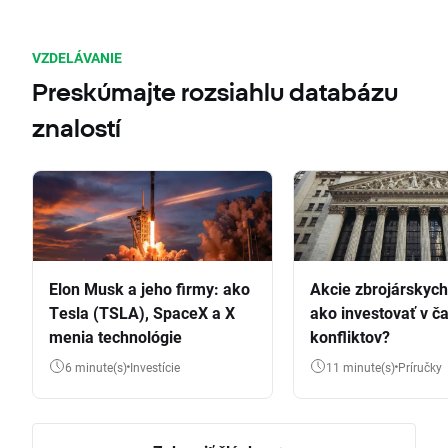
VZDELÁVANIE
Preskúmajte rozsiahlu databázu
znalostí
Elon Musk a jeho firmy: ako
Akcie zbrojárskych 
Tesla (TSLA), SpaceX a X
ako investovať v č
menia technológie
konfliktov?
6 minute(s)
Investície
11 minute(s)
Príručky