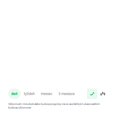
deň
týždeň
mesiac
3 mesiace
rok
Výkonnosť v minulosti alebo budúce prognózy nie sú spoľahlivým ukazovateľom
budúcej výkonnosti.