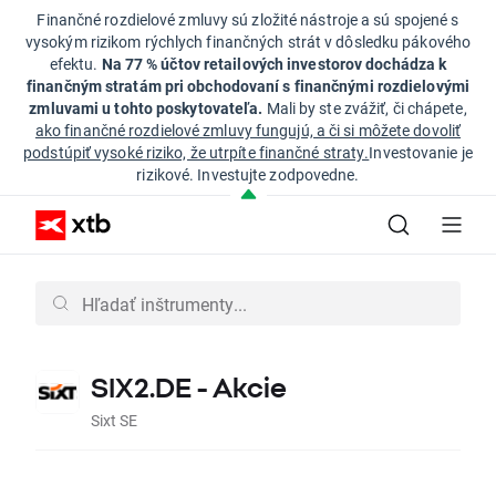
Finančné rozdielové zmluvy sú zložité nástroje a sú spojené s
vysokým rizikom rýchlych finančných strát v dôsledku pákového
efektu.
Na 77 % účtov retailových investorov dochádza k
finančným stratám pri obchodovaní s finančnými rozdielovými
zmluvami u tohto poskytovateľa.
Mali by ste zvážiť, či chápete,
ako finančné rozdielové zmluvy fungujú, a či si môžete dovoliť
podstúpiť vysoké riziko, že utrpíte finančné straty.
Investovanie je
rizikové. Investujte zodpovedne.
SIX2.DE - Akcie
Sixt SE