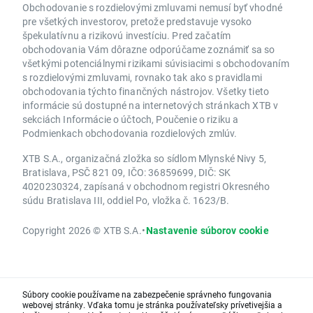
Obchodovanie s rozdielovými zmluvami nemusí byť vhodné
pre všetkých investorov, pretože predstavuje vysoko
špekulatívnu a rizikovú investíciu. Pred začatím
obchodovania Vám dôrazne odporúčame zoznámiť sa so
všetkými potenciálnymi rizikami súvisiacimi s obchodovaním
s rozdielovými zmluvami, rovnako tak ako s pravidlami
obchodovania týchto finančných nástrojov. Všetky tieto
informácie sú dostupné na internetových stránkach XTB v
sekciách Informácie o účtoch, Poučenie o riziku a
Podmienkach obchodovania rozdielových zmlúv.
XTB S.A., organizačná zložka so sídlom Mlynské Nivy 5,
Bratislava, PSČ 821 09, IČO: 36859699, DIČ: SK
4020230324, zapísaná v obchodnom registri Okresného
súdu Bratislava III, oddiel Po, vložka č. 1623/B.
Copyright 2026 © XTB S.A.
•
Nastavenie súborov cookie
Súbory cookie používame na zabezpečenie správneho fungovania
webovej stránky. Vďaka tomu je stránka používateľsky prívetivejšia a