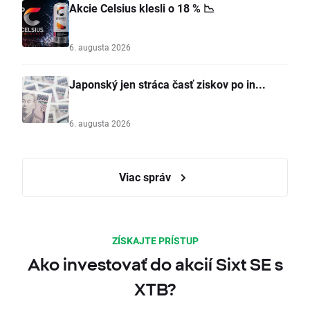
Akcie Celsius klesli o 18 % 📉
6. augusta 2026
Japonský jen stráca časť ziskov po in...
6. augusta 2026
Viac správ
ZÍSKAJTE PRÍSTUP
Ako investovať do akcií Sixt SE s
XTB?