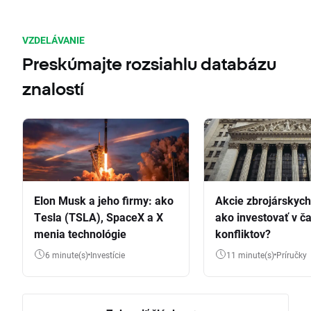
VZDELÁVANIE
Preskúmajte rozsiahlu databázu
znalostí
Elon Musk a jeho firmy: ako
Akcie zbrojárskych 
Tesla (TSLA), SpaceX a X
ako investovať v č
menia technológie
konfliktov?
6 minute(s)
Investície
11 minute(s)
Príručky