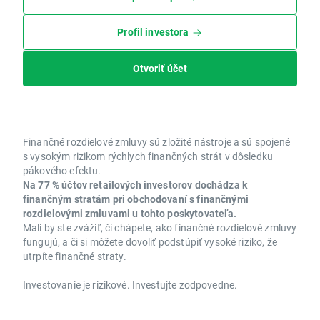
Profil investora
Otvoriť účet
Finančné rozdielové zmluvy sú zložité nástroje a sú spojené
s vysokým rizikom rýchlych finančných strát v dôsledku
pákového efektu.
Na 77 % účtov retailových investorov dochádza k
finančným stratám pri obchodovaní s finančnými
rozdielovými zmluvami u tohto poskytovateľa.
Mali by ste zvážiť, či chápete, ako finančné rozdielové zmluvy
fungujú, a či si môžete dovoliť podstúpiť vysoké riziko, že
utrpíte finančné straty.
Investovanie je rizikové. Investujte zodpovedne.