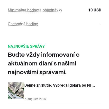
Minimálna hodnota objednávky
10 USD
Obchodné hodiny
-
NAJNOVŠIE SPRÁVY
Budte vždy informovaní o
aktuálnom dianí s našimi
najnovšími správami.
Denné zhrnutie: Výpredaj dolára po NF...
7. augusta 2026