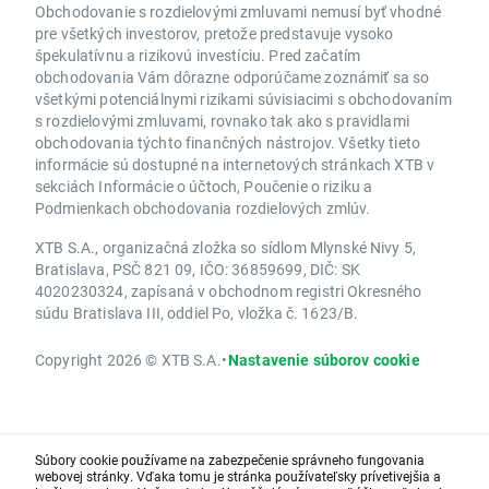
Obchodovanie s rozdielovými zmluvami nemusí byť vhodné
pre všetkých investorov, pretože predstavuje vysoko
špekulatívnu a rizikovú investíciu. Pred začatím
obchodovania Vám dôrazne odporúčame zoznámiť sa so
všetkými potenciálnymi rizikami súvisiacimi s obchodovaním
s rozdielovými zmluvami, rovnako tak ako s pravidlami
obchodovania týchto finančných nástrojov. Všetky tieto
informácie sú dostupné na internetových stránkach XTB v
sekciách Informácie o účtoch, Poučenie o riziku a
Podmienkach obchodovania rozdielových zmlúv.
XTB S.A., organizačná zložka so sídlom Mlynské Nivy 5,
Bratislava, PSČ 821 09, IČO: 36859699, DIČ: SK
4020230324, zapísaná v obchodnom registri Okresného
súdu Bratislava III, oddiel Po, vložka č. 1623/B.
Copyright 2026 © XTB S.A.
•
Nastavenie súborov cookie
Súbory cookie používame na zabezpečenie správneho fungovania
webovej stránky. Vďaka tomu je stránka používateľsky prívetivejšia a