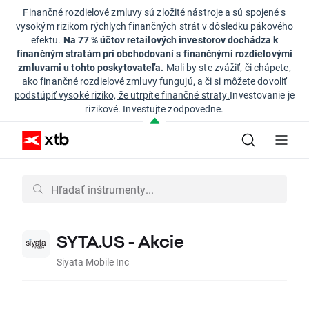
Finančné rozdielové zmluvy sú zložité nástroje a sú spojené s
vysokým rizikom rýchlych finančných strát v dôsledku pákového
efektu.
Na 77 % účtov retailových investorov dochádza k
finančným stratám pri obchodovaní s finančnými rozdielovými
zmluvami u tohto poskytovateľa.
Mali by ste zvážiť, či chápete,
ako finančné rozdielové zmluvy fungujú, a či si môžete dovoliť
podstúpiť vysoké riziko, že utrpíte finančné straty.
Investovanie je
rizikové. Investujte zodpovedne.
SYTA.US - Akcie
Siyata Mobile Inc