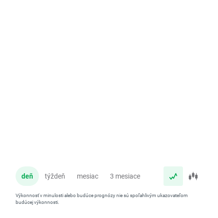
deň
týždeň
mesiac
3 mesiace
rok
Výkonnosť v minulosti alebo budúce prognózy nie sú spoľahlivým ukazovateľom
budúcej výkonnosti.