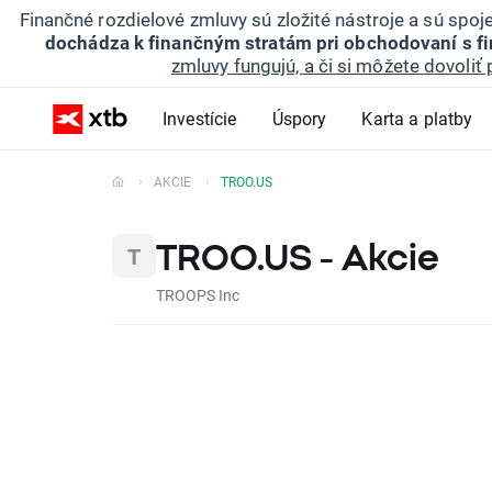
Finančné rozdielové zmluvy sú zložité nástroje a sú spo
dochádza k finančným stratám pri obchodovaní s f
zmluvy fungujú, a či si môžete dovoliť 
Investície
Úspory
Karta a platby
AKCIE
TROO.US
TROO.US - Akcie
TROOPS Inc