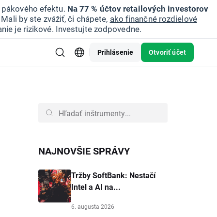
u pákového efektu.
Na 77 % účtov retailových investorov
Mali by ste zvážiť, či chápete,
ako finančné rozdielové
nie je rizikové. Investujte zodpovedne.
Prihlásenie
Otvoriť účet
NAJNOVŠIE SPRÁVY
Tržby SoftBank: Nestačí
Intel a AI na...
6. augusta 2026