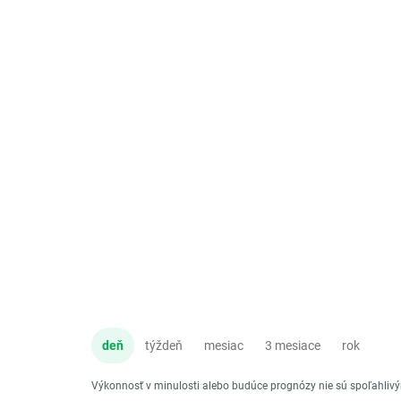
deň
týždeň
mesiac
3 mesiace
rok
Výkonnosť v minulosti alebo budúce prognózy nie sú spoľahli