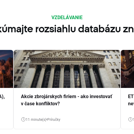
VZDELÁVANIE
úmajte rozsiahlu databázu zn
A),
Akcie zbrojárskych firiem - ako investovať
ET
v čase konfliktov?
ne
11 minute(s)
Príručky