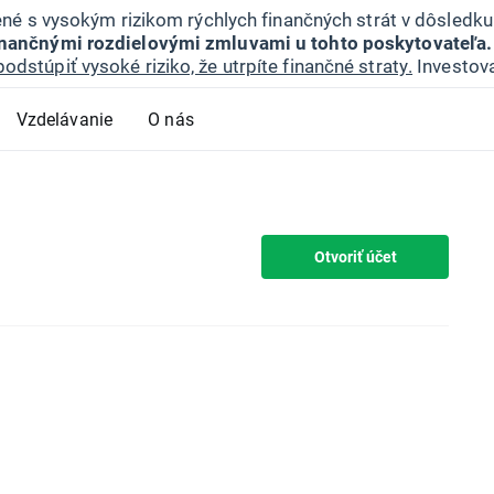
jené s vysokým rizikom rýchlych finančných strát v dôsledk
inančnými rozdielovými zmluvami u tohto poskytovateľa.
podstúpiť vysoké riziko, že utrpíte finančné straty.
Investova
Vzdelávanie
O nás
Otvoriť účet