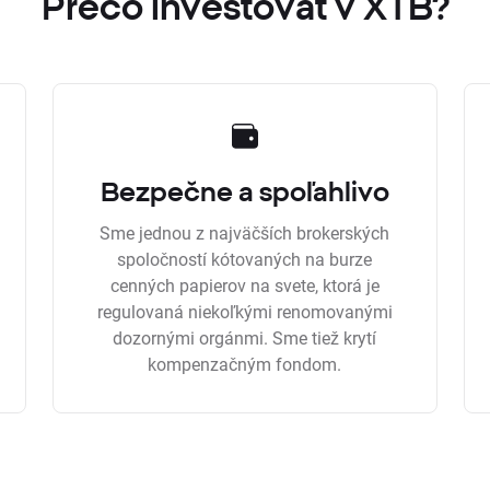
Prečo investovať v XTB?
Bezpečne a spoľahlivo
Sme jednou z najväčších brokerských
spoločností kótovaných na burze
cenných papierov na svete, ktorá je
regulovaná niekoľkými renomovanými
dozornými orgánmi. Sme tiež krytí
kompenzačným fondom.