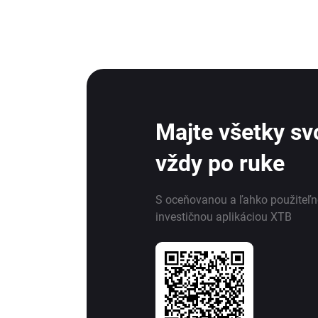
Majte všetky svo
vždy po ruke
S oceňovanou a ľahko použiteľ
investičnou aplikáciou XTB