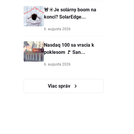
🚨☀️Je solárny boom na
konci? SolarEdge...
6. augusta 2026
Nasdaq 100 sa vracia k
poklesom 🚩 San...
6. augusta 2026
Viac správ