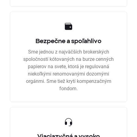
Bezpečne a spoľahlivo
Sme jednou z najväčších brokerských
spoločností kótovaných na burze cenných
papierov na svete, ktorá je regulovaná
niekoľkými renomovanými dozornými
orgánmi. Sme tiež krytí kompenzačným
fondom.
Viacjazyčná a vysoko