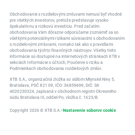
Obchodovanie s rozdielovými zmluvami nemusí byť vhodné
pre všetkých investorov, pretože predstavuje vysoko
špekulatívnu a rizikovú investíciu. Pred začatím
obchodovania Vám dôrazne odporúčame zoznámiť sa so
všetkými potenciálnymi rizikami súvisiacimi s obchodovaním
s rozdielovými zmluvami, rovnako tak ako s pravidlami
obchodovania týchto finančných nástrojov. Všetky tieto
informácie sú dostupné na internetových stránkach XTB v
sekciách Informácie o účtoch, Poučenie o riziku a
Podmienkach obchodovania rozdielových zmlúv.
XTB S.A., organizačná zložka so sídlom Mlynské Nivy 5,
Bratislava, PSČ 821 09, IČO: 36859699, DIČ: SK
4020230324, zapísaná v obchodnom registri Okresného
súdu Bratislava III, oddiel Po, vložka č. 1623/B.
Copyright 2026 © XTB S.A.
•
Nastavenie súborov cookie