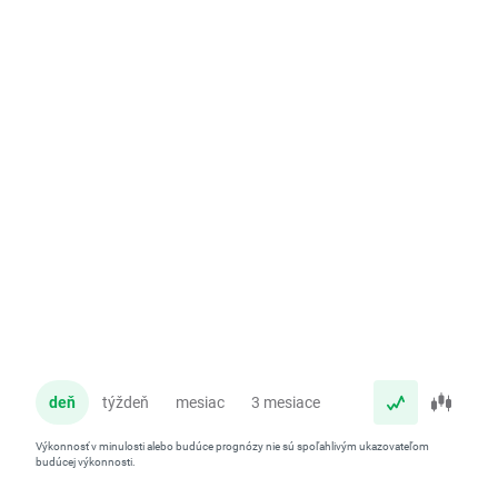
deň
týždeň
mesiac
3 mesiace
rok
Výkonnosť v minulosti alebo budúce prognózy nie sú spoľahlivým ukazovateľom
budúcej výkonnosti.