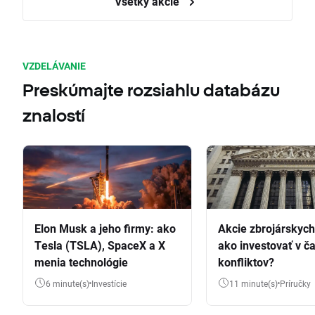
Všetky akcie
VZDELÁVANIE
Preskúmajte rozsiahlu databázu
znalostí
Elon Musk a jeho firmy: ako
Akcie zbrojárskych 
Tesla (TSLA), SpaceX a X
ako investovať v č
menia technológie
konfliktov?
6 minute(s)
Investície
11 minute(s)
Príručky