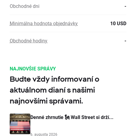
Obchodné dni
-
Minimálna hodnota objednávky
10 USD
Obchodné hodiny
-
NAJNOVŠIE SPRÁVY
Budte vždy informovaní o
aktuálnom dianí s našimi
najnovšími správami.
Denné zhrnutie 🗽 Wall Street si drží...
6. augusta 2026