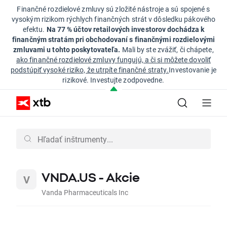
Finančné rozdielové zmluvy sú zložité nástroje a sú spojené s
vysokým rizikom rýchlych finančných strát v dôsledku pákového
efektu.
Na 77 % účtov retailových investorov dochádza k
finančným stratám pri obchodovaní s finančnými rozdielovými
zmluvami u tohto poskytovateľa.
Mali by ste zvážiť, či chápete,
ako finančné rozdielové zmluvy fungujú, a či si môžete dovoliť
podstúpiť vysoké riziko, že utrpíte finančné straty.
Investovanie je
rizikové. Investujte zodpovedne.
VNDA.US - Akcie
Vanda Pharmaceuticals Inc