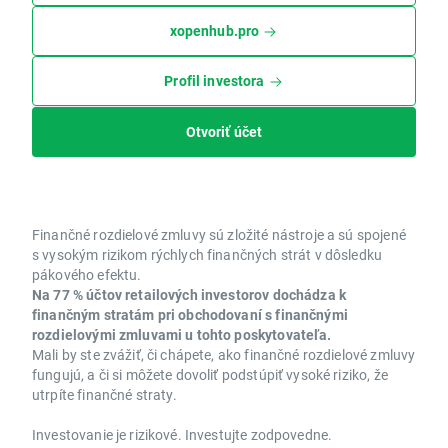
xopenhub.pro
Profil investora
Otvoriť účet
Finančné rozdielové zmluvy sú zložité nástroje a sú spojené
s vysokým rizikom rýchlych finančných strát v dôsledku
pákového efektu.
Na 77 % účtov retailových investorov dochádza k
finančným stratám pri obchodovaní s finančnými
rozdielovými zmluvami u tohto poskytovateľa.
Mali by ste zvážiť, či chápete, ako finančné rozdielové zmluvy
fungujú, a či si môžete dovoliť podstúpiť vysoké riziko, že
utrpíte finančné straty.
Investovanie je rizikové. Investujte zodpovedne.