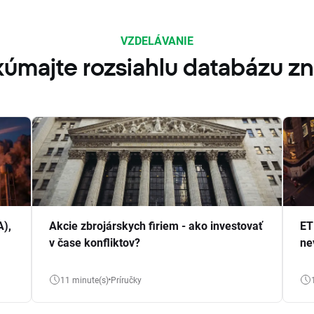
VZDELÁVANIE
úmajte rozsiahlu databázu zn
A),
Akcie zbrojárskych firiem - ako investovať
ET
v čase konfliktov?
ne
11 minute(s)
Príručky