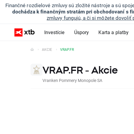
Finančné rozdielové zmluvy sú zložité nástroje a sú spo
dochádza k finančným stratám pri obchodovaní s f
zmluvy fungujú, a či si môžete dovoliť 
Investície
Úspory
Karta a platby
AKCIE
VRAP.FR
VRAP.FR - Akcie
Vranken Pommery Monopole SA