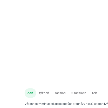
deň
týždeň
mesiac
3 mesiace
rok
Výkonnosť v minulosti alebo budúce prognózy nie sú spoľahli