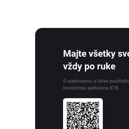
Majte všetky svo
vždy po ruke
S oceňovanou a ľahko použiteľ
investičnou aplikáciou XTB