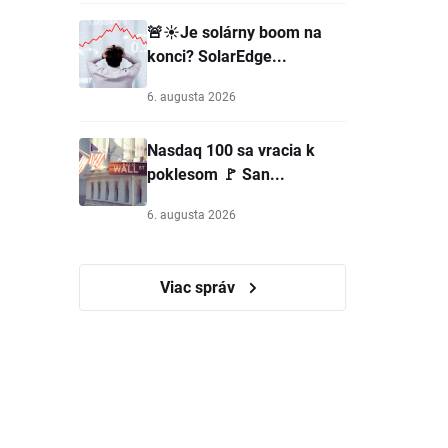
🚨☀️Je solárny boom na
konci? SolarEdge...
6. augusta 2026
Nasdaq 100 sa vracia k
poklesom 🚩 San...
6. augusta 2026
Viac správ