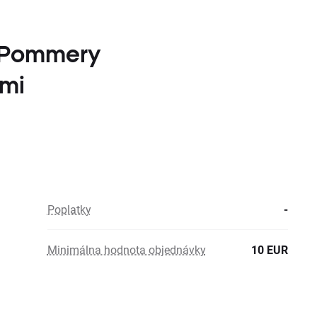
n Pommery
ými
Poplatky
-
Minimálna hodnota objednávky
10 EUR