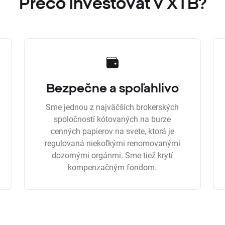
Prečo investovať v XTB?
Bezpečne a spoľahlivo
Sme jednou z najväčších brokerských
spoločností kótovaných na burze
cenných papierov na svete, ktorá je
regulovaná niekoľkými renomovanými
dozornými orgánmi. Sme tiež krytí
kompenzačným fondom.