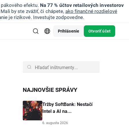
u pákového efektu.
Na 77 % účtov retailových investorov
Mali by ste zvážiť, či chápete,
ako finančné rozdielové
nie je rizikové. Investujte zodpovedne.
Prihlásenie
Otvoriť účet
NAJNOVŠIE SPRÁVY
Tržby SoftBank: Nestačí
Intel a AI na...
6. augusta 2026