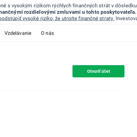
jené s vysokým rizikom rýchlych finančných strát v dôsledk
inančnými rozdielovými zmluvami u tohto poskytovateľa.
podstúpiť vysoké riziko, že utrpíte finančné straty.
Investova
Vzdelávanie
O nás
Otvoriť účet