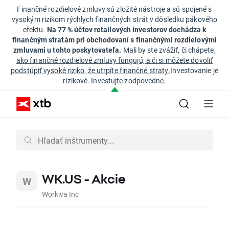
Finančné rozdielové zmluvy sú zložité nástroje a sú spojené s
vysokým rizikom rýchlych finančných strát v dôsledku pákového
efektu.
Na 77 % účtov retailových investorov dochádza k
finančným stratám pri obchodovaní s finančnými rozdielovými
zmluvami u tohto poskytovateľa.
Mali by ste zvážiť, či chápete,
ako finančné rozdielové zmluvy fungujú, a či si môžete dovoliť
podstúpiť vysoké riziko, že utrpíte finančné straty.
Investovanie je
rizikové. Investujte zodpovedne.
WK.US - Akcie
Workiva Inc