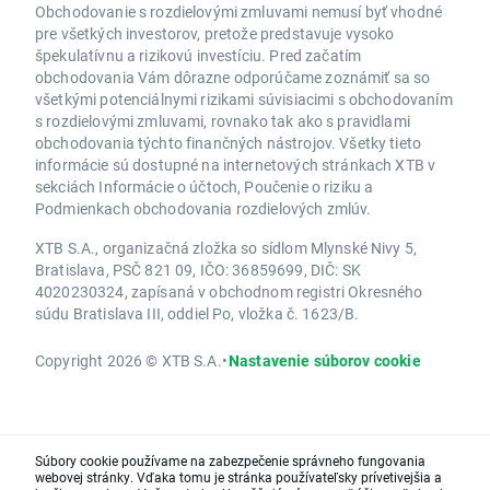
Obchodovanie s rozdielovými zmluvami nemusí byť vhodné
pre všetkých investorov, pretože predstavuje vysoko
špekulatívnu a rizikovú investíciu. Pred začatím
obchodovania Vám dôrazne odporúčame zoznámiť sa so
všetkými potenciálnymi rizikami súvisiacimi s obchodovaním
s rozdielovými zmluvami, rovnako tak ako s pravidlami
obchodovania týchto finančných nástrojov. Všetky tieto
informácie sú dostupné na internetových stránkach XTB v
sekciách Informácie o účtoch, Poučenie o riziku a
Podmienkach obchodovania rozdielových zmlúv.
XTB S.A., organizačná zložka so sídlom Mlynské Nivy 5,
Bratislava, PSČ 821 09, IČO: 36859699, DIČ: SK
4020230324, zapísaná v obchodnom registri Okresného
súdu Bratislava III, oddiel Po, vložka č. 1623/B.
Copyright 2026 © XTB S.A.
•
Nastavenie súborov cookie
Súbory cookie používame na zabezpečenie správneho fungovania
webovej stránky. Vďaka tomu je stránka používateľsky prívetivejšia a