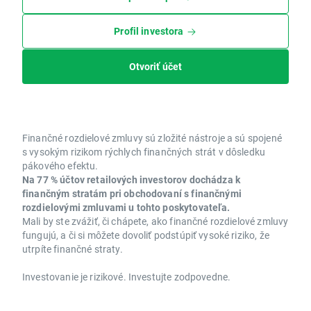
Profil investora
Otvoriť účet
Finančné rozdielové zmluvy sú zložité nástroje a sú spojené
s vysokým rizikom rýchlych finančných strát v dôsledku
pákového efektu.
Na 77 % účtov retailových investorov dochádza k
finančným stratám pri obchodovaní s finančnými
rozdielovými zmluvami u tohto poskytovateľa.
Mali by ste zvážiť, či chápete, ako finančné rozdielové zmluvy
fungujú, a či si môžete dovoliť podstúpiť vysoké riziko, že
utrpíte finančné straty.
Investovanie je rizikové. Investujte zodpovedne.