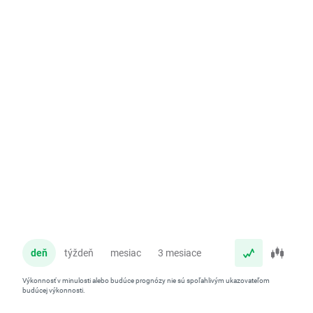
deň
týždeň
mesiac
3 mesiace
rok
Výkonnosť v minulosti alebo budúce prognózy nie sú spoľahlivým ukazovateľom
budúcej výkonnosti.