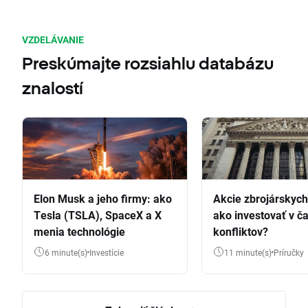
VZDELÁVANIE
Preskúmajte rozsiahlu databázu
znalostí
Elon Musk a jeho firmy: ako
Akcie zbrojárskych 
Tesla (TSLA), SpaceX a X
ako investovať v č
menia technológie
konfliktov?
6 minute(s)
Investície
11 minute(s)
Príručky