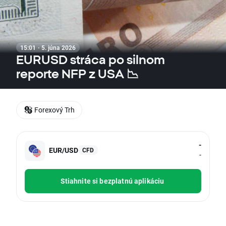
15:01 · 5. júna 2026
EURUSD stráca po silnom
reporte NFP z USA 📉
Forexový Trh
-
EUR/USD
CFD
-
Stiahnite si bezplatnú aplikáciu