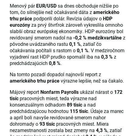
Menový pár
EUR/USD
sa dnes obchoduje nižšie po
tom, čo silnejšie než očakávané dáta z
amerického
trhu práce
podporili dolár. Revízia údajov o
HDP
eurozóny
za prvý štvrťrok zároveň vykreslila omnoho
slabší obraz európskej ekonomiky. HDP eurozóny bol
revidovaný smerom nadol na
-0,2 % medzikvartálne
z
pôvodne uvádzaného rastu
0,1 %
, zatiaľ čo
očakávania počítali s rastom o
0,1 %
. V medziročnom
vyjadrení rast HDP prudko spomalil iba na
0,3 %
z
predchádzajúcich
0,8 %
.
Na tomto pozadí dopadol najnovší report z
amerického trhu práce
výrazne lepšie, než sa čakalo.
Májový report
Nonfarm Payrolls
ukázal nárast o
172
tisíc
pracovných miest, teda výrazne nad
konsenzuálnym odhadom
89 tisíc
a nad
predchádzajúcou hodnotou
115 tisíc
. Údaje za marec
a apríl boli navyše revidované smerom nahor
dohromady o
93 tisíc
pracovných miest. Miera
nezamestnanosti zostala bez zmeny na
4,3 %
, zatiaľ