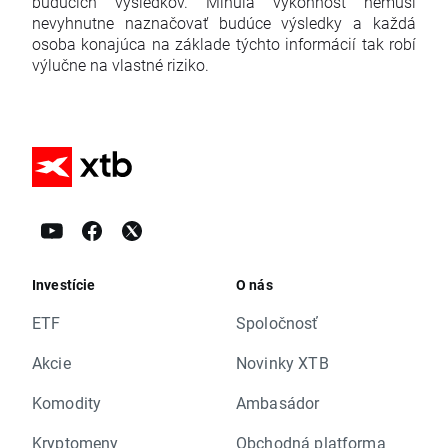
budúcich výsledkov. Minulá výkonnosť nemusí
nevyhnutne naznačovať budúce výsledky a každá
osoba konajúca na základe týchto informácií tak robí
výlučne na vlastné riziko.
Investície
O nás
ETF
Spoločnosť
Akcie
Novinky XTB
Komodity
Ambasádor
Kryptomeny
Obchodná platforma