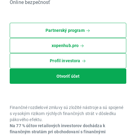
Online bezpečnosť
Partnerský program
xopenhub.pro
Profil investora
Otvoriť účet
Finančné rozdielové zmluvy sú zložité nástroje a sú spojené
s vysokým rizikom rýchlych finančných strát v dôsledku
pákového efektu.
Na 77 % účtov retailových investorov dochádza k
finančným stratám pri obchodovaní s finančnými