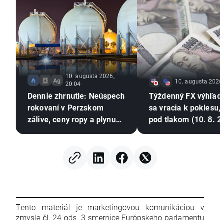
10. augusta 2026,
10. augusta 202
20:04
Dennie zhrnutie: Neúspech
Týždenný FX výhľad
rokovaní v Perzskom
sa vracia k poklesu,
zálive, ceny ropy a plynu
pod tlakom (10. 8. 
prudko rastú
Tento materiál je marketingovou komunikáciou v
zmysle čl. 24 ods. 3 smernice Európskeho parlamentu