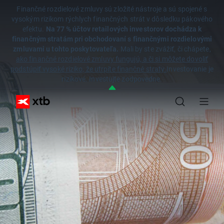
Finančné rozdielové zmluvy sú zložité nástroje a sú spojené s
vysokým rizikom rýchlych finančných strát v dôsledku pákového
efektu.
Na 77 % účtov retailových investorov dochádza k
finančným stratám pri obchodovaní s finančnými rozdielovými
zmluvami u tohto poskytovateľa.
Mali by ste zvážiť, či chápete,
ako finančné rozdielové zmluvy fungujú, a či si môžete dovoliť
podstúpiť vysoké riziko, že utrpíte finančné straty.
Investovanie je
rizikové. Investujte zodpovedne.