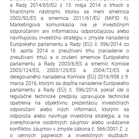
a Rady 2014/65/EÚ z 15. mája 2014 o trhoch s
finančnými nástrojmi, ktorou sa mení smernica
2002/92/ES a smernica 2011/61/EÚ (MiFID II).
Marketingová komunikácia nie je investičným
odporúčaním ani informáciou odporúčajúcou alebo
navrhujúcou investičnú stratégiu v zmysle nariadenia
Európskeho parlamentu a Rady (EÚ) č. 596/2014 zo
16. apríla 2014 o zneužívaní trhu (nariadenie o
zneužívaní trhu) a o zrušení smernice Európskeho
parlamentu a Rady 2003/6/ES a smerníc Komisie
2003/124/ES, 2003/125/ES a 2004/72/ES a
delegovaného nariadenia Komisie (EÚ) 2016/958 z 9.
marca 2016, ktorým sa dopĺňa nariadenie Európskeho
parlamentu a Rady (EÚ) č. 596/2014, pokiaľ ide o
regulačné technické predpisy upravujúce technické
opatrenia na objektívnu prezentáciu investičných
odporúčaní alebo iných informácií, ktorými sa
odporúča alebo navrhuje investičná stratégia, a na
zverejňovanie osobitných záujmov alebo uvádzanie
konfliktov záujmov v zmysle zákona č. 566/2001 Z. z.
o cenných papieroch a investičných službách.