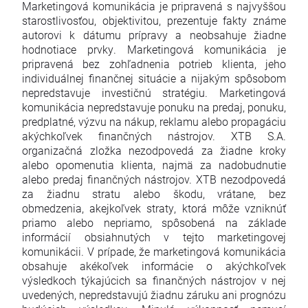
Marketingová komunikácia je pripravená s najvyššou
starostlivosťou, objektivitou, prezentuje fakty známe
autorovi k dátumu prípravy a neobsahuje žiadne
hodnotiace prvky. Marketingová komunikácia je
pripravená bez zohľadnenia potrieb klienta, jeho
individuálnej finančnej situácie a nijakým spôsobom
nepredstavuje investičnú stratégiu. Marketingová
komunikácia nepredstavuje ponuku na predaj, ponuku,
predplatné, výzvu na nákup, reklamu alebo propagáciu
akýchkoľvek finančných nástrojov. XTB S.A.
organizačná zložka nezodpovedá za žiadne kroky
alebo opomenutia klienta, najmä za nadobudnutie
alebo predaj finančných nástrojov. XTB nezodpovedá
za žiadnu stratu alebo škodu, vrátane, bez
obmedzenia, akejkoľvek straty, ktorá môže vzniknúť
priamo alebo nepriamo, spôsobená na základe
informácií obsiahnutých v tejto marketingovej
komunikácii. V prípade, že marketingová komunikácia
obsahuje akékoľvek informácie o akýchkoľvek
výsledkoch týkajúcich sa finančných nástrojov v nej
uvedených, nepredstavujú žiadnu záruku ani prognózu