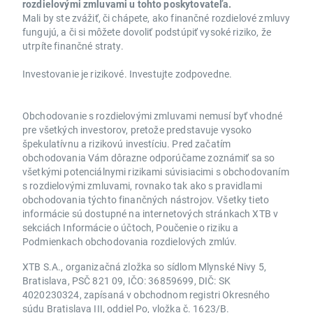
rozdielovými zmluvami u tohto poskytovateľa.
Mali by ste zvážiť, či chápete, ako finančné rozdielové zmluvy
fungujú, a či si môžete dovoliť podstúpiť vysoké riziko, že
utrpíte finančné straty.
Investovanie je rizikové. Investujte zodpovedne.
Obchodovanie s rozdielovými zmluvami nemusí byť vhodné
pre všetkých investorov, pretože predstavuje vysoko
špekulatívnu a rizikovú investíciu. Pred začatím
obchodovania Vám dôrazne odporúčame zoznámiť sa so
všetkými potenciálnymi rizikami súvisiacimi s obchodovaním
s rozdielovými zmluvami, rovnako tak ako s pravidlami
obchodovania týchto finančných nástrojov. Všetky tieto
informácie sú dostupné na internetových stránkach XTB v
sekciách Informácie o účtoch, Poučenie o riziku a
Podmienkach obchodovania rozdielových zmlúv.
XTB S.A., organizačná zložka so sídlom Mlynské Nivy 5,
Bratislava, PSČ 821 09, IČO: 36859699, DIČ: SK
4020230324, zapísaná v obchodnom registri Okresného
súdu Bratislava III, oddiel Po, vložka č. 1623/B.