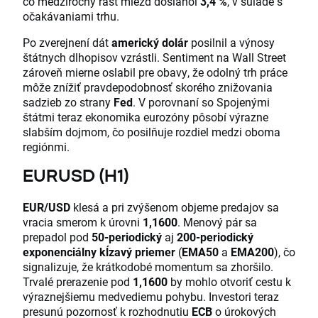
čo medziročný rast miezd dosiahol
3,4 %
, v súlade s
očakávaniami trhu.
Po zverejnení dát
americký dolár
posilnil a výnosy
štátnych dlhopisov vzrástli. Sentiment na Wall Street
zároveň mierne oslabil pre obavy, že odolný trh práce
môže znížiť pravdepodobnosť skorého znižovania
sadzieb zo strany
Fed
. V porovnaní so Spojenými
štátmi teraz ekonomika eurozóny pôsobí výrazne
slabším dojmom, čo posilňuje rozdiel medzi oboma
regiónmi.
EURUSD (H1)
EUR/USD
klesá a pri zvýšenom objeme predajov sa
vracia smerom k úrovni
1,1600
. Menový pár sa
prepadol pod
50-periodický
aj
200-periodický
exponenciálny kĺzavý priemer
(
EMA50
a
EMA200
), čo
signalizuje, že krátkodobé momentum sa zhoršilo.
Trvalé prerazenie pod
1,1600
by mohlo otvoriť cestu k
výraznejšiemu medvediemu pohybu. Investori teraz
presunú pozornosť k rozhodnutiu
ECB
o úrokových