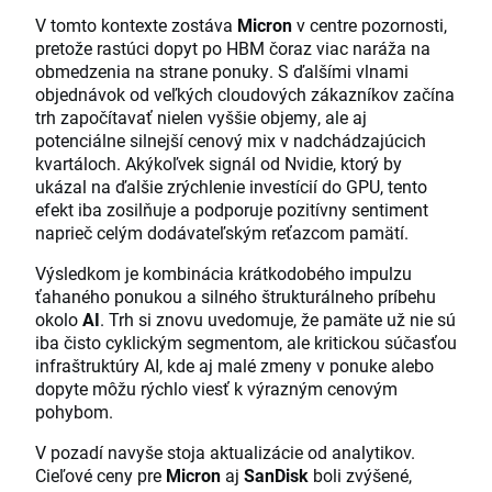
V tomto kontexte zostáva
Micron
v centre pozornosti,
pretože rastúci dopyt po HBM čoraz viac naráža na
obmedzenia na strane ponuky. S ďalšími vlnami
objednávok od veľkých cloudových zákazníkov začína
trh započítavať nielen vyššie objemy, ale aj
potenciálne silnejší cenový mix v nadchádzajúcich
kvartáloch. Akýkoľvek signál od Nvidie, ktorý by
ukázal na ďalšie zrýchlenie investícií do GPU, tento
efekt iba zosilňuje a podporuje pozitívny sentiment
naprieč celým dodávateľským reťazcom pamätí.
Výsledkom je kombinácia krátkodobého impulzu
ťahaného ponukou a silného štrukturálneho príbehu
okolo
AI
. Trh si znovu uvedomuje, že pamäte už nie sú
iba čisto cyklickým segmentom, ale kritickou súčasťou
infraštruktúry AI, kde aj malé zmeny v ponuke alebo
dopyte môžu rýchlo viesť k výrazným cenovým
pohybom.
V pozadí navyše stoja aktualizácie od analytikov.
Cieľové ceny pre
Micron
aj
SanDisk
boli zvýšené,