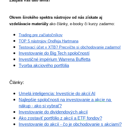
Zaujala Vás táto téma? 
Okrem širokého spektra nástrojov od nás získate aj 
vzdelávacie materiály
 ako články, e-booky či kurzy zadarmo:
Trading pre začiatočníkov
TOP 5 nástrojov Ondřeja Hartmana
Testovací účet v XTB? Precvičte si obchodovanie zadarmo!
Investovanie do Big Tech spoločností
Investičné impérium Warrena Buffetta
Tvorba akciového portfólia
Články:
Umelá inteligencia: Investície do akcií AI
Najlepšie spoločnosti na investovanie a 
akcie
 na 
nákup - ako si vybrať?
Investovanie do dividendových akcií
Ako zostaviť portfólio z akcií a 
ETF
 fondov?
Investovanie do akcií - čo je obchodovanie s akciami?