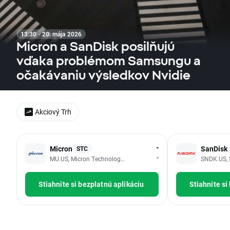
13:30 · 20. mája 2026
Micron a SanDisk posilňujú
vďaka problémom Samsungu a
očakávaniu výsledkov Nvidie
Akciový Trh
-
Micron
SanDisk
STC
-
MU.US, Micron Technology Inc
SNDK.US, 
Stiahnite si bezplatnú aplikáciu
Stiahnite si