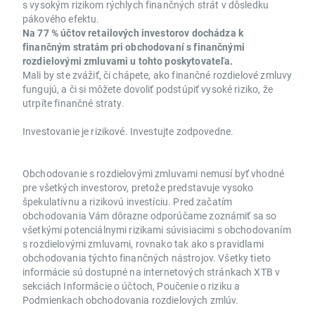
s vysokým rizikom rýchlych finančných strát v dôsledku
pákového efektu.
Na 77 % účtov retailových investorov dochádza k
finančným stratám pri obchodovaní s finančnými
rozdielovými zmluvami u tohto poskytovateľa.
Mali by ste zvážiť, či chápete, ako finančné rozdielové zmluvy
fungujú, a či si môžete dovoliť podstúpiť vysoké riziko, že
utrpíte finančné straty.
Investovanie je rizikové. Investujte zodpovedne.
Obchodovanie s rozdielovými zmluvami nemusí byť vhodné
pre všetkých investorov, pretože predstavuje vysoko
špekulatívnu a rizikovú investíciu. Pred začatím
obchodovania Vám dôrazne odporúčame zoznámiť sa so
všetkými potenciálnymi rizikami súvisiacimi s obchodovaním
s rozdielovými zmluvami, rovnako tak ako s pravidlami
obchodovania týchto finančných nástrojov. Všetky tieto
informácie sú dostupné na internetových stránkach XTB v
sekciách Informácie o účtoch, Poučenie o riziku a
Podmienkach obchodovania rozdielových zmlúv.