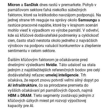
Micron
a
SanDisk
dnes rastú v premarkete. Pohyb v
pamäťovom sektore ťahá niekoľko súbežných
faktorov, ktoré sa krátkodobo navzájom podporujú. Na
jednej strane trh reaguje na správy okolo
Samsungu
a
rastúce pracovné napätie, ktoré by v krajnom scenári
mohlo viesť k výpadkom vo výrobe pamätí. V odvetví,
kde sú kľúčové dodávateľské podmienky a cyklickosť
cien, často stačí neistota okolo jedného z najväčších
výrobcov na podporu valuácií konkurentov a zlepšenie
sentimentu v celom sektore.
Ďalším kľúčovým faktorom je očakávanie pred
dnešnými výsledkami
Nvidie
. Táto udalosť sa stala
jedným z najdôležitejších referenčných bodov pre celý
dodávateľský reťazec
umelej inteligencie
. Trh
očakáva, že report znovu potvrdí veľmi silný dopyt po
AI infraštruktúre
, čo sa prirodzene premieta do
vyšších očakávaní pri pamäťových čipoch, najmä
HBM
a
DRAM
. Tieto segmenty zostávajú jedným z
kľúčových úzkych miest pri rozvoji výpočtovej
kapacity pre AI.