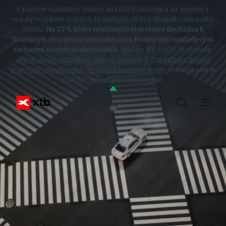
Finančné rozdielové zmluvy sú zložité nástroje a sú spojené s
vysokým rizikom rýchlych finančných strát v dôsledku pákového
efektu.
Na 77 % účtov retailových investorov dochádza k
finančným stratám pri obchodovaní s finančnými rozdielovými
zmluvami u tohto poskytovateľa.
Mali by ste zvážiť, či chápete,
ako finančné rozdielové zmluvy fungujú, a či si môžete dovoliť
podstúpiť vysoké riziko, že utrpíte finančné straty.
Investovanie je
rizikové. Investujte zodpovedne.