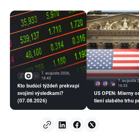
7. augusta 2026,
18:45
7. augusta 
Kto budúci týždeň prekvapí
16:33
svojimi výsledkami?
US OPEN: Mierny o
(07.08.2026)
tieni slabého trhu p