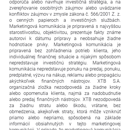
odporúča alebo navrhuje investičná stratégia, a na
zverejňovanie osobitných záujmov alebo uvádzanie
konfliktov záujmov v zmysle zákona č. 566/2001 Z. z.
o cenných papieroch a investičných službách.
Marketingová komunikácia je pripravená s najvyššou
starostlivosťou, objektivitou, prezentuje fakty známe
autorovi k dátumu prípravy a neobsahuje žiadne
hodnotiace prvky. Marketingová komunikácia je
pripravená bez zohľadnenia potrieb klienta, jeho
individuálnej finančnej situácie a nijakým spôsobom
nepredstavuje investičnú stratégiu. Marketingová
komunikácia nepredstavuje ponuku na predaj, ponuku,
predplatné, výzvu na nákup, reklamu alebo propagáciu
akýchkoľvek finančných nástrojov. XTB S.A.
organizačná zložka nezodpovedá za žiadne kroky
alebo opomenutia klienta, najmä za nadobudnutie
alebo predaj finančných nástrojov. XTB nezodpovedá
za žiadnu stratu alebo škodu, vrátane, bez
obmedzenia, akejkoľvek straty, ktorá môže vzniknúť
priamo alebo nepriamo, spôsobená na základe
informácií obsiahnutých v tejto marketingovej
komunikácii. V prípade, že marketingová komunikácia