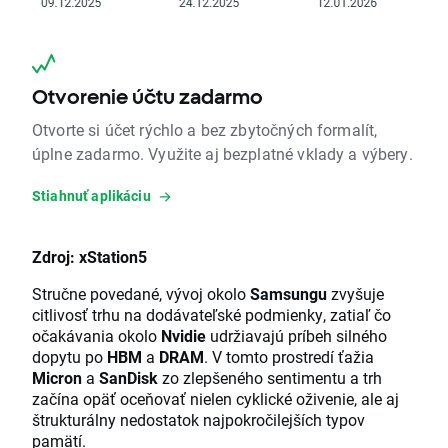
Otvorenie účtu zadarmo
Otvorte si účet rýchlo a bez zbytočných formalít,
úplne zadarmo. Využite aj bezplatné vklady a výbery.
Stiahnuť aplikáciu
Zdroj: xStation5
Stručne povedané, vývoj okolo
Samsungu
zvyšuje
citlivosť trhu na dodávateľské podmienky, zatiaľ čo
očakávania okolo
Nvidie
udržiavajú príbeh silného
dopytu po
HBM
a
DRAM
. V tomto prostredí ťažia
Micron
a
SanDisk
zo zlepšeného sentimentu a trh
začína opäť oceňovať nielen cyklické oživenie, ale aj
štrukturálny nedostatok najpokročilejších typov
pamätí.