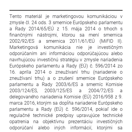
Tento materiál je marketingovou komunikáciou v
zmysle čl. 24 ods. 3 smernice Európskeho parlamentu
a Rady 2014/65/EÚ z 15. mája 2014 o trhoch s
finančnými nástrojmi, ktorou sa mení smernica
2002/92/ES a smernica 2011/61/EÚ (MiFID II).
Marketingová komunikácia nie je investičným
odporúčaním ani informáciou odporúčajúcou alebo
navrhujúcou investičnú stratégiu v zmysle nariadenia
Európskeho parlamentu a Rady (EÚ) č. 596/2014 zo
16. apríla 2014 o zneužívaní trhu (nariadenie o
zneužívaní trhu) a o zrušení smernice Európskeho
parlamentu a Rady 2003/6/ES a smerníc Komisie
2003/124/ES, 2003/125/ES a 2004/72/ES a
delegovaného nariadenia Komisie (EÚ) 2016/958 z 9.
marca 2016, ktorým sa dopĺňa nariadenie Európskeho
parlamentu a Rady (EÚ) č. 596/2014, pokiaľ ide o
regulačné technické predpisy upravujúce technické
opatrenia na objektívnu prezentáciu investičných
odporúčaní alebo iných informácií, ktorými sa