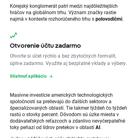
Kórejský konglomerát patrí medzi najdôležitejších
hráčov na globálnom trhu. Význam značky rastie
najmä v kontexte rozhorúčeného trhu s
polovodičmi
.
Otvorenie účtu zadarmo
Otvorte si účet rýchlo a bez zbytočných formalít,
úplne zadarmo. Využite aj bezplatné vklady a výbery.
Stiahnuť aplikáciu
Masívne investície amerických technologických
spoločností sa prelievajú do ďalších sektorov a
špecializovaných oblastí. Tie takmer týždeň čo týždeň
rastú o stovky percent. Dôvodom sú úzke miesta v
dodávateľských reťazcoch a zdanlivo nevyčerpateľné
toky peňazí od lídrov pretekov v oblasti
AI
.