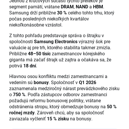
Jednou z kľúčových súčastí týchto pretekov je
segment pamätí, vrátane
DRAM
,
NAND
a
HBM
.
Samsung drží približne
30 %
celého tohto trhu, ktorý
počas posledných niekoľkých kvartálov
niekoľkonásobne vzrástol.
Z tohto pohľadu predstavuje správa o štrajku v
spoločnosti
Samsung Electronics
výrazný šok pre
valuácie aj pre trh, ktorého stabilita takmer zmizla.
Približne
48–50 tisíc
zamestnancov kórejského
giganta má začať štrajk už zajtra a očakáva sa, že
potrvá
18 dní
.
Hlavnou osou konfliktu medzi zamestnancami a
vedením sú
bonusy
. Spoločnosť v
Q1 2026
zaznamenala medziročný nárast prevádzkového zisku
o
750 %
. Podľa zástupcov odborov zamestnanci
požadujú reformu bonusovej politiky, vrátane
odstránenia stropu, ktorý obmedzuje bonusy na
50 %
ročnej mzdy
. Zároveň chcú, aby sa spoločnosť
zaviazala vyčleniť
15 % zisku
na bonusy.