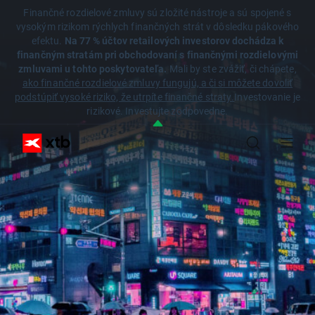
Finančné rozdielové zmluvy sú zložité nástroje a sú spojené s
vysokým rizikom rýchlych finančných strát v dôsledku pákového
efektu.
Na 77 % účtov retailových investorov dochádza k
finančným stratám pri obchodovaní s finančnými rozdielovými
zmluvami u tohto poskytovateľa.
Mali by ste zvážiť, či chápete,
ako finančné rozdielové zmluvy fungujú, a či si môžete dovoliť
podstúpiť vysoké riziko, že utrpíte finančné straty.
Investovanie je
rizikové. Investujte zodpovedne.