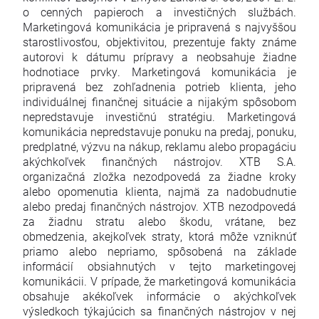
o cenných papieroch a investičných službách.
Marketingová komunikácia je pripravená s najvyššou
starostlivosťou, objektivitou, prezentuje fakty známe
autorovi k dátumu prípravy a neobsahuje žiadne
hodnotiace prvky. Marketingová komunikácia je
pripravená bez zohľadnenia potrieb klienta, jeho
individuálnej finančnej situácie a nijakým spôsobom
nepredstavuje investičnú stratégiu. Marketingová
komunikácia nepredstavuje ponuku na predaj, ponuku,
predplatné, výzvu na nákup, reklamu alebo propagáciu
akýchkoľvek finančných nástrojov. XTB S.A.
organizačná zložka nezodpovedá za žiadne kroky
alebo opomenutia klienta, najmä za nadobudnutie
alebo predaj finančných nástrojov. XTB nezodpovedá
za žiadnu stratu alebo škodu, vrátane, bez
obmedzenia, akejkoľvek straty, ktorá môže vzniknúť
priamo alebo nepriamo, spôsobená na základe
informácií obsiahnutých v tejto marketingovej
komunikácii. V prípade, že marketingová komunikácia
obsahuje akékoľvek informácie o akýchkoľvek
výsledkoch týkajúcich sa finančných nástrojov v nej