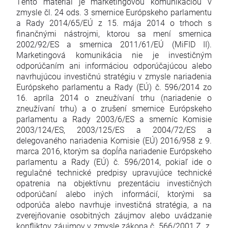
Tento materiál je marketingovou komunikáciou v
zmysle čl. 24 ods. 3 smernice Európskeho parlamentu
a Rady 2014/65/EÚ z 15. mája 2014 o trhoch s
finančnými nástrojmi, ktorou sa mení smernica
2002/92/ES a smernica 2011/61/EÚ (MiFID II).
Marketingová komunikácia nie je investičným
odporúčaním ani informáciou odporúčajúcou alebo
navrhujúcou investičnú stratégiu v zmysle nariadenia
Európskeho parlamentu a Rady (EÚ) č. 596/2014 zo
16. apríla 2014 o zneužívaní trhu (nariadenie o
zneužívaní trhu) a o zrušení smernice Európskeho
parlamentu a Rady 2003/6/ES a smerníc Komisie
2003/124/ES, 2003/125/ES a 2004/72/ES a
delegovaného nariadenia Komisie (EÚ) 2016/958 z 9.
marca 2016, ktorým sa dopĺňa nariadenie Európskeho
parlamentu a Rady (EÚ) č. 596/2014, pokiaľ ide o
regulačné technické predpisy upravujúce technické
opatrenia na objektívnu prezentáciu investičných
odporúčaní alebo iných informácií, ktorými sa
odporúča alebo navrhuje investičná stratégia, a na
zverejňovanie osobitných záujmov alebo uvádzanie
konfliktov záujmov v zmysle zákona č. 566/2001 Z. z.