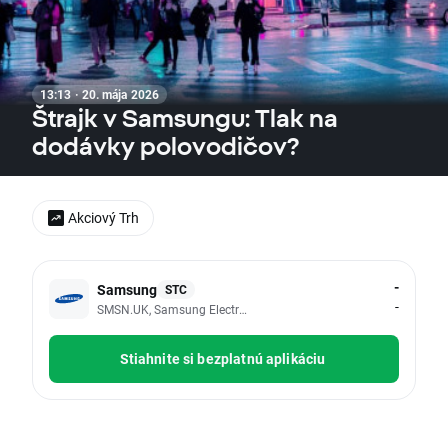
13:13 · 20. mája 2026
Štrajk v Samsungu: Tlak na
dodávky polovodičov?
Akciový Trh
-
Samsung
STC
-
SMSN.UK, Samsung Electronics Co Ltd - GDR
Stiahnite si bezplatnú aplikáciu