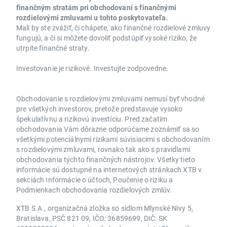
finančným stratám pri obchodovaní s finančnými
rozdielovými zmluvami u tohto poskytovateľa.
Mali by ste zvážiť, či chápete, ako finančné rozdielové zmluvy
fungujú, a či si môžete dovoliť podstúpiť vysoké riziko, že
utrpíte finančné straty.
Investovanie je rizikové. Investujte zodpovedne.
Obchodovanie s rozdielovými zmluvami nemusí byť vhodné
pre všetkých investorov, pretože predstavuje vysoko
špekulatívnu a rizikovú investíciu. Pred začatím
obchodovania Vám dôrazne odporúčame zoznámiť sa so
všetkými potenciálnymi rizikami súvisiacimi s obchodovaním
s rozdielovými zmluvami, rovnako tak ako s pravidlami
obchodovania týchto finančných nástrojov. Všetky tieto
informácie sú dostupné na internetových stránkach XTB v
sekciách Informácie o účtoch, Poučenie o riziku a
Podmienkach obchodovania rozdielových zmlúv.
XTB S.A., organizačná zložka so sídlom Mlynské Nivy 5,
Bratislava, PSČ 821 09, IČO: 36859699, DIČ: SK