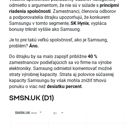
odmietlo s argumentom, že nie sú v súlade s
princípmi
riadenia spoločnosti
. Zamestnanci, členovia odborov
a podporovatelia štrajku upozorňujú, že konkurent
Samsungu v tomto segmente,
SK Hynix
, vypláca
bonusy trikrát vyššie ako Samsung.
Je to pre takú veľkú spoločnosť, ako je Samsung,
problém?
Áno.
Do štrajku by sa malo zapojiť približne
40 %
zamestnancov podieľajúcich sa vo firme na výrobe
elektroniky. Samsung odmietol komentovať možné
straty výrobnej kapacity. Strata aj polovice súčasnej
kapacity Samsungu by však mohla znížiť trhovú
ponuku o viac než
desiatku percent
.
SMSN.UK (D1)