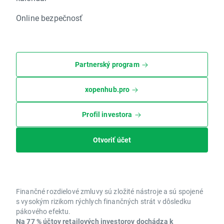
Online bezpečnosť
Partnerský program
xopenhub.pro
Profil investora
Otvoriť účet
Finančné rozdielové zmluvy sú zložité nástroje a sú spojené
s vysokým rizikom rýchlych finančných strát v dôsledku
pákového efektu.
Na 77 % účtov retailových investorov dochádza k