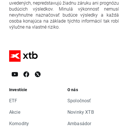
uvedených, nepredstavujú žiadnu záruku ani prognózu
budúcich výsledkov. Minulá výkonnosť nemusí
nevyhnutne naznačovať budúce výsledky a každá
osoba konajúca na základe týchto informácií tak robí
výlučne na vlastné riziko.
Investície
O nás
ETF
Spoločnosť
Akcie
Novinky XTB
Komodity
Ambasádor