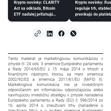
Krypto novinky: CLARITY
Krypto novinky: Ru
Act sa odkladá, Bitcoin
reguluje trh, stable
ETF naďalej priťahujú
prenikajú do platieb
kapitál a Stripe posilňuje
pozíciu v Európe
Tento materiál je marketingovou komunikáciou v
zmysle čl. 24 ods. 3 smernice Európskeho parlamentu
a Rady 2014/65/EÚ z 15. mája 2014 o trhoch s
finančnými nástrojmi, ktorou sa mení smernica
2002/92/ES a smernica 2011/61/EÚ (MiFID II).
Marketingová komunikácia nie je investičným
odporúčaním ani informáciou odporúčajúcou alebo
navrhujúcou investičnú stratégiu v zmysle nariadenia
Európskeho parlamentu a Rady (EÚ) č. 596/2014 zo
16. apríla 2014 o zneužívaní trhu (nariadenie o
zneužívaní trhu) a o zrušení smernice Európskeho