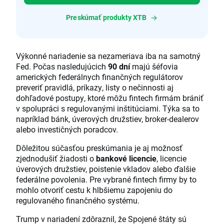
Preskúmať produkty XTB
Výkonné nariadenie sa nezameriava iba na samotný
Fed. Počas nasledujúcich
90 dní
majú šéfovia
amerických federálnych finančných regulátorov
preveriť pravidlá, príkazy, listy o nečinnosti aj
dohľadové postupy, ktoré môžu fintech firmám brániť
v spolupráci s regulovanými inštitúciami. Týka sa to
napríklad bánk, úverových družstiev, broker-dealerov
alebo investičných poradcov.
Dôležitou súčasťou preskúmania je aj možnosť
zjednodušiť žiadosti o
bankové licencie
, licencie
úverových družstiev, poistenie vkladov alebo ďalšie
federálne povolenia. Pre vybrané fintech firmy by to
mohlo otvoriť cestu k hlbšiemu zapojeniu do
regulovaného finančného systému.
Trump v nariadení zdôraznil, že Spojené štáty sú