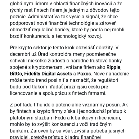
globálnym lídrom v oblasti finančných inovácií a že
rýchly rast fintech firiem je jedným z dôvodov tejto
pozície. Administratíva tak vysiela signál, že chce
podporovať nové finančné technológie a zároveň
obmedziť regulačné bariéry, ktoré by podľa nej mohli
brzdiť konkurenciu a technologický rozvoj.
Pre krypto sektor je tento krok obzvlášť dôležitý. V
decembri už Úrad kontrolóra meny podmienečne
schválil niekoľko žiadostí o národné trustové banky
spojené s kryptomenami, vrátane firiem ako
Ripple
,
BitGo
,
Fidelity Digital Assets
a
Paxos
. Nové nariadenie
môže tento trend posilniť a naznačiť, že regulátori
budú pod tlakom hľadať pružnejšiu cestu pre
licencovanie a spoluprácu s fintech firmami.
Z pohľadu trhu ide o potenciálne významný posun. Ak
by fintech a krypto firmy získali jednoduchší prístup k
platobným službám Fedu a k bankovým licenciám,
mohlo by to zvýšiť konkurenciu voči tradičným
bankám. Zároveň by sa však zvýšila potreba jasných
pravidiel, pretože prístup k jadru finančnej