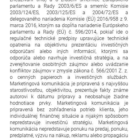
parlamentu a Rady 2003/6/ES a smerníc Komisie
2003/124/ES, 2003/125/ES a 2004/72/ES a
delegovaného nariadenia Komisie (EÚ) 2016/958 z 9.
marca 2016, ktorým sa dopĺňa nariadenie Európskeho
parlamentu a Rady (EÚ) č. 596/2014, pokiaľ ide o
regulačné technické predpisy upravujúce technické
opatrenia na objektívnu prezentáciu investičných
odporúčaní alebo iných informácií, ktorými sa
odporúča alebo navrhuje investičná stratégia, a na
zverejňovanie osobitných záujmov alebo uvádzanie
konfliktov záujmov v zmysle zákona č. 566/2001 Z. z.
o cenných papieroch a investičných službách.
Marketingová komunikácia je pripravená s najvyššou
starostlivosťou, objektivitou, prezentuje fakty známe
autorovi k dátumu prípravy a neobsahuje žiadne
hodnotiace prvky. Marketingová komunikácia je
pripravená bez zohľadnenia potrieb klienta, jeho
individuálnej finančnej situácie a nijakým spôsobom
nepredstavuje investičnú stratégiu. Marketingová
komunikácia nepredstavuje ponuku na predaj, ponuku,
predplatné, výzvu na nákup, reklamu alebo propagáciu