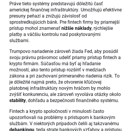
Práve tieto systémy predstavujú dôležitú časť
americkej finančnej infraštruktúry. Umožňujú efektívne
presuny peňazí a znižujú závislosť od
sprostredkujúcich bánk. Pre fintech firmy by priamejší
prístup mohol znamenať
nižšie náklady
, rýchlejšie
platby a väčšiu kontrolu nad poskytovanými
službami.
Trumpovo nariadenie zároveň žiada Fed, aby posúdil
svoju právnu právomoc udeliť priamy prístup fintech a
krypto firmám. Súčasťou má byť aj hľadanie
možností, ako tento prístup rozšíriť v medziach
zákona a pri zachovaní primeraného riadenia rizík. To
je dôležité najmä preto, že otvorenie kľúčovej
platobnej infraštruktúry novým hráčom by mohlo
zvýšiť konkurenciu, ale zároveň vyvoláva otázky okolo
stability
, dohľadu a bezpečnosti finančného systému.
Fintech a krypto spoločnosti v minulosti často
upozorňovali na problémy s prístupom k bankovým
službám. V niektorých prípadoch čelili aj takzvanému
debankingu
, teda strate bankových vzťahov a prístupu