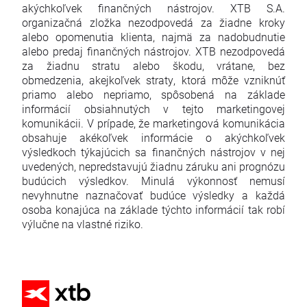
akýchkoľvek finančných nástrojov. XTB S.A.
organizačná zložka nezodpovedá za žiadne kroky
alebo opomenutia klienta, najmä za nadobudnutie
alebo predaj finančných nástrojov. XTB nezodpovedá
za žiadnu stratu alebo škodu, vrátane, bez
obmedzenia, akejkoľvek straty, ktorá môže vzniknúť
priamo alebo nepriamo, spôsobená na základe
informácií obsiahnutých v tejto marketingovej
komunikácii. V prípade, že marketingová komunikácia
obsahuje akékoľvek informácie o akýchkoľvek
výsledkoch týkajúcich sa finančných nástrojov v nej
uvedených, nepredstavujú žiadnu záruku ani prognózu
budúcich výsledkov. Minulá výkonnosť nemusí
nevyhnutne naznačovať budúce výsledky a každá
osoba konajúca na základe týchto informácií tak robí
výlučne na vlastné riziko.