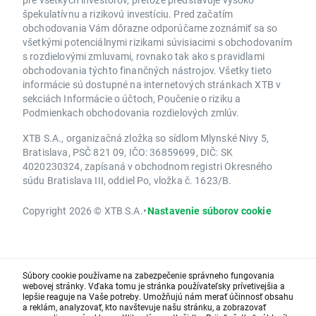
špekulatívnu a rizikovú investíciu. Pred začatím
obchodovania Vám dôrazne odporúčame zoznámiť sa so
všetkými potenciálnymi rizikami súvisiacimi s obchodovaním
s rozdielovými zmluvami, rovnako tak ako s pravidlami
obchodovania týchto finančných nástrojov. Všetky tieto
informácie sú dostupné na internetových stránkach XTB v
sekciách Informácie o účtoch, Poučenie o riziku a
Podmienkach obchodovania rozdielových zmlúv.
XTB S.A., organizačná zložka so sídlom Mlynské Nivy 5,
Bratislava, PSČ 821 09, IČO: 36859699, DIČ: SK
4020230324, zapísaná v obchodnom registri Okresného
súdu Bratislava III, oddiel Po, vložka č. 1623/B.
Copyright 2026 © XTB S.A.
•
Nastavenie súborov cookie
Súbory cookie používame na zabezpečenie správneho fungovania
webovej stránky. Vďaka tomu je stránka používateľsky prívetivejšia a
lepšie reaguje na Vaše potreby. Umožňujú nám merať účinnosť obsahu
a reklám, analyzovať, kto navštevuje našu stránku, a zobrazovať