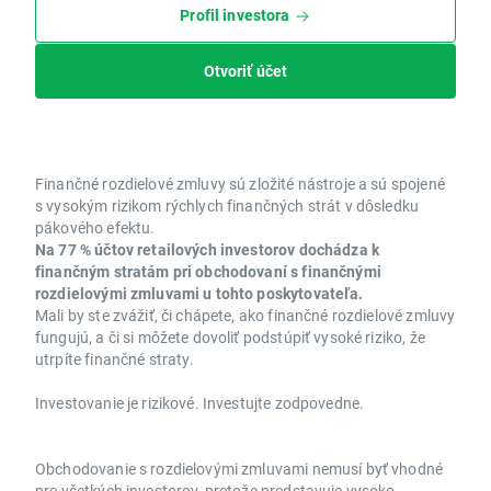
Profil investora
Otvoriť účet
Finančné rozdielové zmluvy sú zložité nástroje a sú spojené
s vysokým rizikom rýchlych finančných strát v dôsledku
pákového efektu.
Na 77 % účtov retailových investorov dochádza k
finančným stratám pri obchodovaní s finančnými
rozdielovými zmluvami u tohto poskytovateľa.
Mali by ste zvážiť, či chápete, ako finančné rozdielové zmluvy
fungujú, a či si môžete dovoliť podstúpiť vysoké riziko, že
utrpíte finančné straty.
Investovanie je rizikové. Investujte zodpovedne.
Obchodovanie s rozdielovými zmluvami nemusí byť vhodné
pre všetkých investorov, pretože predstavuje vysoko