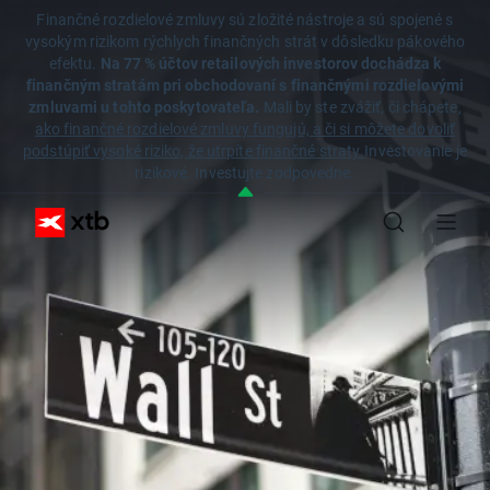
Finančné rozdielové zmluvy sú zložité nástroje a sú spojené s
vysokým rizikom rýchlych finančných strát v dôsledku pákového
efektu.
Na 77 % účtov retailových investorov dochádza k
finančným stratám pri obchodovaní s finančnými rozdielovými
zmluvami u tohto poskytovateľa.
Mali by ste zvážiť, či chápete,
ako finančné rozdielové zmluvy fungujú, a či si môžete dovoliť
podstúpiť vysoké riziko, že utrpíte finančné straty.
Investovanie je
rizikové. Investujte zodpovedne.