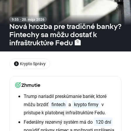
9:55 · 20. mája 2026
Nová hrozba pre tradičné banky?
Fintechy sa môžu dostať k
infraštruktúre Fedu 🏦
Krypto Správy
Zhrnutie
Trump nariadil preskúmanie bariér, ktoré
môžu brzdiť
fintech
a
krypto firmy
v
prístupe k platobnej infraštruktúre Fedu.
Federálny rezervný systém má do
120 dní
posúdiť právny rámec a možnosti rozšírenia