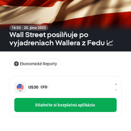
16:03 · 20. júna 2025
Wall Street posilňuje po
vyjadreniach Wallera z Fedu 📈
Ekonomické Reporty
-
US30
CFD
-
Stiahnite si bezplatnú aplikáciu