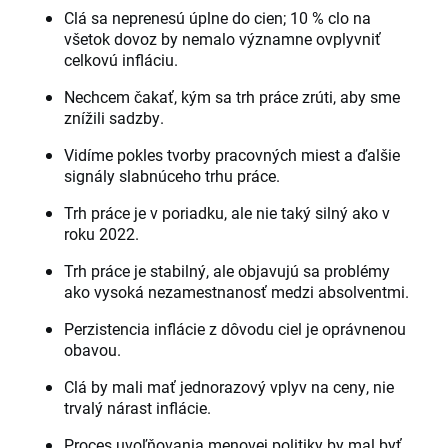
Clá sa neprenesú úplne do cien; 10 % clo na
všetok dovoz by nemalo významne ovplyvniť
celkovú infláciu.
Nechcem čakať, kým sa trh práce zrúti, aby sme
znížili sadzby.
Vidíme pokles tvorby pracovných miest a ďalšie
signály slabnúceho trhu práce.
Trh práce je v poriadku, ale nie taký silný ako v
roku 2022.
Trh práce je stabilný, ale objavujú sa problémy
ako vysoká nezamestnanosť medzi absolventmi.
Perzistencia inflácie z dôvodu ciel je oprávnenou
obavou.
Clá by mali mať jednorazový vplyv na ceny, nie
trvalý nárast inflácie.
Proces uvoľňovania menovej politiky by mal byť