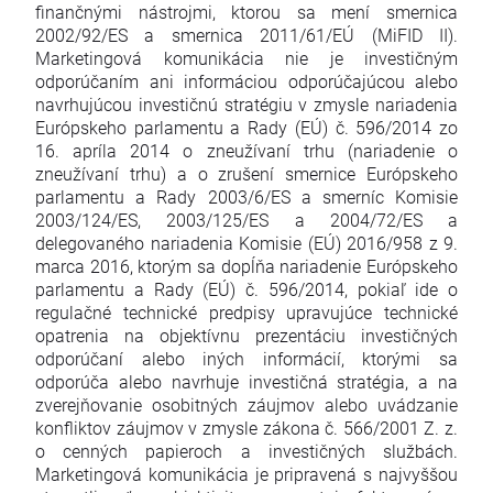
finančnými nástrojmi, ktorou sa mení smernica
2002/92/ES a smernica 2011/61/EÚ (MiFID II).
Marketingová komunikácia nie je investičným
odporúčaním ani informáciou odporúčajúcou alebo
navrhujúcou investičnú stratégiu v zmysle nariadenia
Európskeho parlamentu a Rady (EÚ) č. 596/2014 zo
16. apríla 2014 o zneužívaní trhu (nariadenie o
zneužívaní trhu) a o zrušení smernice Európskeho
parlamentu a Rady 2003/6/ES a smerníc Komisie
2003/124/ES, 2003/125/ES a 2004/72/ES a
delegovaného nariadenia Komisie (EÚ) 2016/958 z 9.
marca 2016, ktorým sa dopĺňa nariadenie Európskeho
parlamentu a Rady (EÚ) č. 596/2014, pokiaľ ide o
regulačné technické predpisy upravujúce technické
opatrenia na objektívnu prezentáciu investičných
odporúčaní alebo iných informácií, ktorými sa
odporúča alebo navrhuje investičná stratégia, a na
zverejňovanie osobitných záujmov alebo uvádzanie
konfliktov záujmov v zmysle zákona č. 566/2001 Z. z.
o cenných papieroch a investičných službách.
Marketingová komunikácia je pripravená s najvyššou