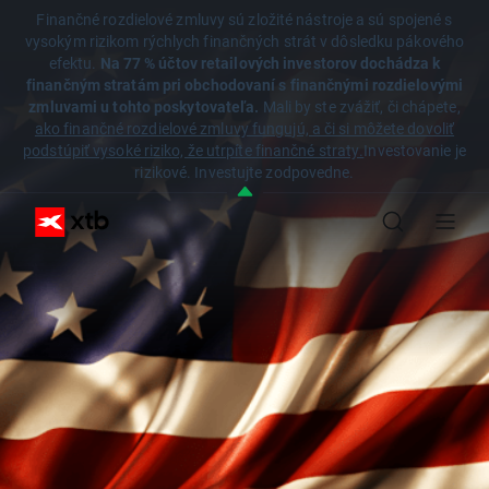
Finančné rozdielové zmluvy sú zložité nástroje a sú spojené s
vysokým rizikom rýchlych finančných strát v dôsledku pákového
efektu.
Na 77 % účtov retailových investorov dochádza k
finančným stratám pri obchodovaní s finančnými rozdielovými
zmluvami u tohto poskytovateľa.
Mali by ste zvážiť, či chápete,
ako finančné rozdielové zmluvy fungujú, a či si môžete dovoliť
podstúpiť vysoké riziko, že utrpíte finančné straty.
Investovanie je
rizikové. Investujte zodpovedne.