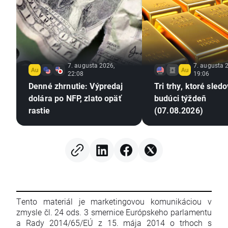
7. augusta 2026,
7. augusta 
22:08
19:06
Denné zhrnutie: Výpredaj
Tri trhy, ktoré sled
dolára po NFP, zlato opäť
budúci týždeň
rastie
(07.08.2026)
Tento materiál je marketingovou komunikáciou v
zmysle čl. 24 ods. 3 smernice Európskeho parlamentu
a Rady 2014/65/EÚ z 15. mája 2014 o trhoch s