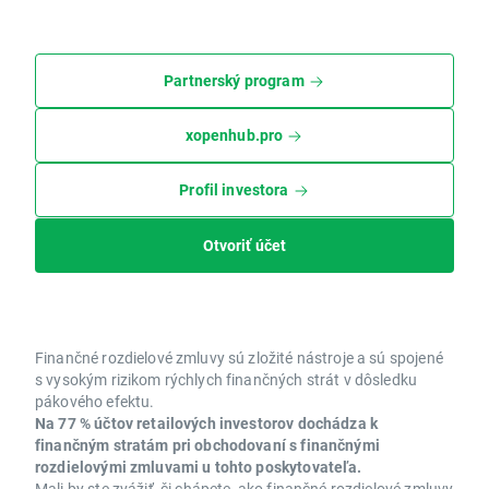
Partnerský program
xopenhub.pro
Profil investora
Otvoriť účet
Finančné rozdielové zmluvy sú zložité nástroje a sú spojené
s vysokým rizikom rýchlych finančných strát v dôsledku
pákového efektu.
Na 77 % účtov retailových investorov dochádza k
finančným stratám pri obchodovaní s finančnými
rozdielovými zmluvami u tohto poskytovateľa.
Mali by ste zvážiť, či chápete, ako finančné rozdielové zmluvy