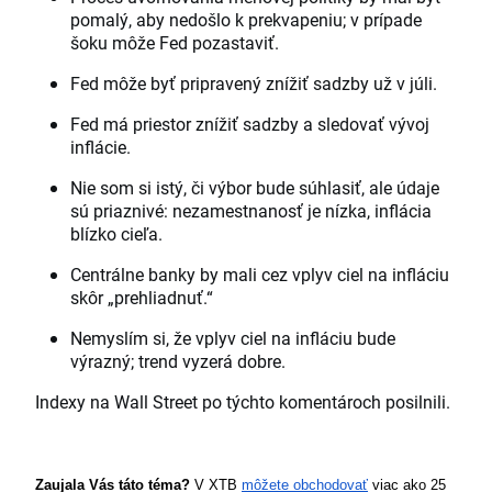
pomalý, aby nedošlo k prekvapeniu; v prípade
šoku môže Fed pozastaviť.
Fed môže byť pripravený znížiť sadzby už v júli.
Fed má priestor znížiť sadzby a sledovať vývoj
inflácie.
Nie som si istý, či výbor bude súhlasiť, ale údaje
sú priaznivé: nezamestnanosť je nízka, inflácia
blízko cieľa.
Centrálne banky by mali cez vplyv ciel na infláciu
skôr „prehliadnuť.“
Nemyslím si, že vplyv ciel na infláciu bude
výrazný; trend vyzerá dobre.
Indexy na Wall Street po týchto komentároch posilnili.
Zaujala Vás táto téma? 
V XTB 
môžete obchodovať
 viac ako 25 