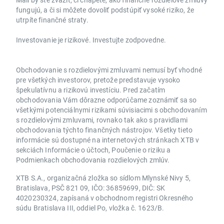
fungujú, a či si môžete dovoliť podstúpiť vysoké riziko, že
utrpíte finančné straty.
Investovanie je rizikové. Investujte zodpovedne.
Obchodovanie s rozdielovými zmluvami nemusí byť vhodné
pre všetkých investorov, pretože predstavuje vysoko
špekulatívnu a rizikovú investíciu. Pred začatím
obchodovania Vám dôrazne odporúčame zoznámiť sa so
všetkými potenciálnymi rizikami súvisiacimi s obchodovaním
s rozdielovými zmluvami, rovnako tak ako s pravidlami
obchodovania týchto finančných nástrojov. Všetky tieto
informácie sú dostupné na internetových stránkach XTB v
sekciách Informácie o účtoch, Poučenie o riziku a
Podmienkach obchodovania rozdielových zmlúv.
XTB S.A., organizačná zložka so sídlom Mlynské Nivy 5,
Bratislava, PSČ 821 09, IČO: 36859699, DIČ: SK
4020230324, zapísaná v obchodnom registri Okresného
súdu Bratislava III, oddiel Po, vložka č. 1623/B.