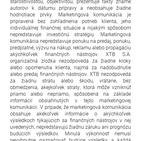
starostlivosťou, objektivitou, prezentuje fakty známe
autorovi k dátumu prípravy a neobsahuje žiadne
hodnotiace prvky. Marketingová komunikácia je
pripravená bez zohľadnenia potrieb klienta, jeho
individuálnej finančnej situácie a nijakým spôsobom
nepredstavuje investičnú stratégiu. Marketingová
komunikácia nepredstavuje ponuku na predaj, ponuku,
predplatné, výzvu na nákup, reklamu alebo propagáciu
akýchkoľvek finančných nástrojov. XTB S.A.
organizačná zložka nezodpovedá za žiadne kroky
alebo opomenutia klienta, najmä za nadobudnutie
alebo predaj finančných nástrojov. XTB nezodpovedá
za žiadnu stratu alebo škodu, vrátane, bez
obmedzenia, akejkoľvek straty, ktorá môže vzniknúť
priamo alebo nepriamo, spôsobená na základe
informácií obsiahnutých v tejto marketingovej
komunikácii. V prípade, že marketingová komunikácia
obsahuje akékoľvek informácie o akýchkoľvek
výsledkoch týkajúcich sa finančných nástrojov v nej
uvedených, nepredstavujú žiadnu záruku ani prognózu
budúcich výsledkov. Minulá výkonnosť nemusí
nevyhnutne naznačovať budúce výsledky a každá