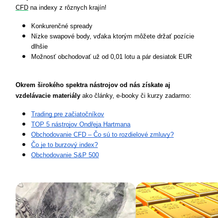
CFD
 na indexy z rôznych krajín!
Konkurenčné spready
Nízke swapové body, vďaka ktorým môžete držať pozície 
dlhšie
Možnosť obchodovať už od 0,01 lotu a pár desiatok EUR
Okrem širokého spektra nástrojov od nás získate aj 
vzdelávacie materiály
 ako články, e-booky či kurzy zadarmo:
Trading pre začiatočníkov
TOP 5 nástrojov Ondřeja Hartmana
Obchodovanie CFD – Čo sú to rozdielové zmluvy?
Čo je to burzový index?
Obchodovanie S&P 500